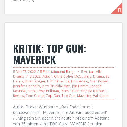
KRITIK: TOP GUN:
MAVERICK
Mai 27, 2022
Entertainment Blog
Action
,
Alle
,
Drama
2022
,
Action
,
Christopher McQuarrie
,
Drama
,
Ed
Harris
,
Ehren Kruger
,
Film
,
Filmkritik
,
Filmreview
,
Glen Powell
,
Jennifer Connelly
,
Jerry Bruckheimer
,
Jon Hamm
,
Joseph
Kosinski
,
Kino
,
Lewis Pullman
,
Miles Teller
,
Monica Barbaro
,
Review
,
Tom Cruise
,
Top Gun
,
Top Gun: Maverick
,
Val Kilmer
Autor: Florian Wurfbaum „Das Ende kommt
unausweichlich, Maverick. Ihre Art wird aussterben!“
/ „Mag sein Sir, aber nicht heute.“ Mit einem Abstand
von 36 Jahren zählt TOP GUN: MAVERICK zu den