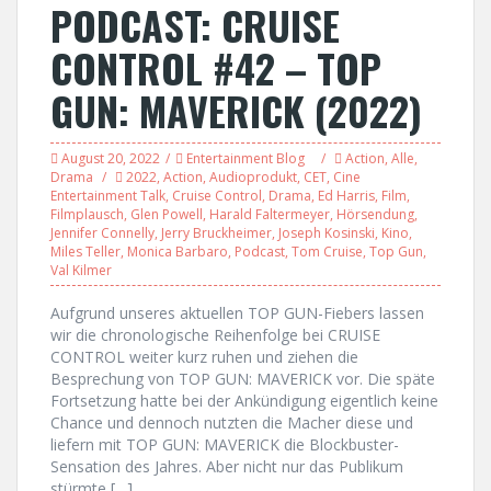
PODCAST: CRUISE
CONTROL #42 – TOP
GUN: MAVERICK (2022)
August 20, 2022
Entertainment Blog
Action
,
Alle
,
Drama
2022
,
Action
,
Audioprodukt
,
CET
,
Cine
Entertainment Talk
,
Cruise Control
,
Drama
,
Ed Harris
,
Film
,
Filmplausch
,
Glen Powell
,
Harald Faltermeyer
,
Hörsendung
,
Jennifer Connelly
,
Jerry Bruckheimer
,
Joseph Kosinski
,
Kino
,
Miles Teller
,
Monica Barbaro
,
Podcast
,
Tom Cruise
,
Top Gun
,
Val Kilmer
Aufgrund unseres aktuellen TOP GUN-Fiebers lassen
wir die chronologische Reihenfolge bei CRUISE
CONTROL weiter kurz ruhen und ziehen die
Besprechung von TOP GUN: MAVERICK vor. Die späte
Fortsetzung hatte bei der Ankündigung eigentlich keine
Chance und dennoch nutzten die Macher diese und
liefern mit TOP GUN: MAVERICK die Blockbuster-
Sensation des Jahres. Aber nicht nur das Publikum
stürmte […]