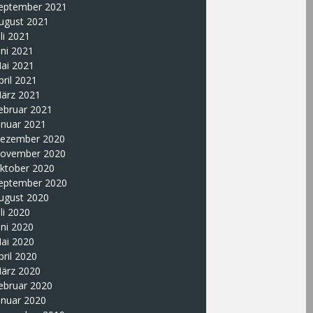
eptember 2021
ugust 2021
uli 2021
uni 2021
ai 2021
pril 2021
ärz 2021
ebruar 2021
anuar 2021
ezember 2020
ovember 2020
ktober 2020
eptember 2020
ugust 2020
uli 2020
uni 2020
ai 2020
pril 2020
ärz 2020
ebruar 2020
anuar 2020