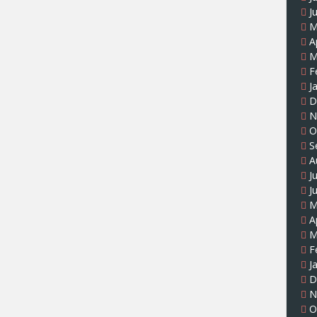
J
M
A
M
F
J
D
N
O
S
A
J
J
M
A
M
F
J
D
N
O