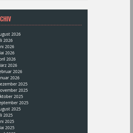
CHIV
ugust 2026
uli 2026
uni 2026
ai 2026
pril 2026
ärz 2026
ebruar 2026
anuar 2026
ezember 2025
ovember 2025
ktober 2025
eptember 2025
ugust 2025
uli 2025
uni 2025
ai 2025