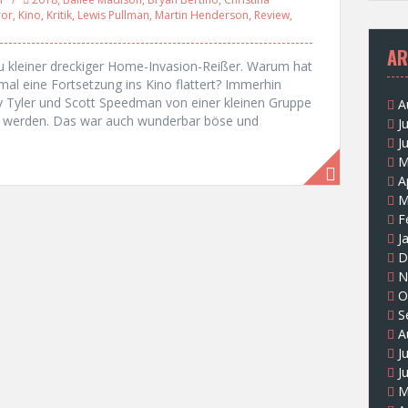
ror
,
Kino
,
Kritik
,
Lewis Pullman
,
Martin Henderson
,
Review
,
AR
kleiner dreckiger Home-Invasion-Reißer. Warum hat
mal eine Fortsetzung ins Kino flattert? Immerhin
iv Tyler und Scott Speedman von einer kleinen Gruppe
A
t werden. Das war auch wunderbar böse und
J
J
M
A
M
F
J
D
N
O
S
A
J
J
M