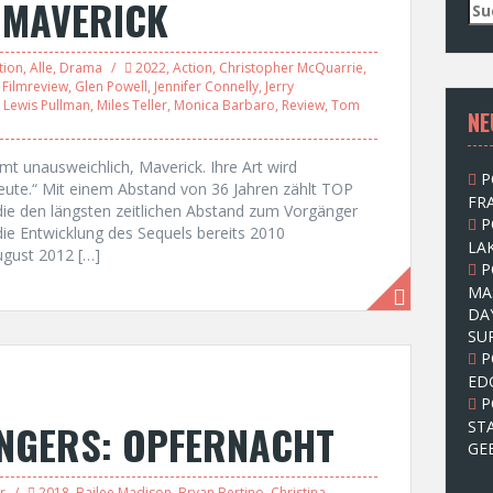
: MAVERICK
S
u
c
tion
,
Alle
,
Drama
2022
,
Action
,
Christopher McQuarrie
,
h
,
Filmreview
,
Glen Powell
,
Jennifer Connelly
,
Jerry
e
,
Lewis Pullman
,
Miles Teller
,
Monica Barbaro
,
Review
,
Tom
NE
n
n
a
 unausweichlich, Maverick. Ihre Art wird
P
c
 heute.“ Mit einem Abstand von 36 Jahren zählt TOP
FRA
h
e den längsten zeitlichen Abstand zum Vorgänger
P
:
ie Entwicklung des Sequels bereits 2010
LAK
August 2012 […]
P
MA
DA
SU
P
ED
P
ANGERS: OPFERNACHT
ST
GE
r
2018
,
Bailee Madison
,
Bryan Bertino
,
Christina