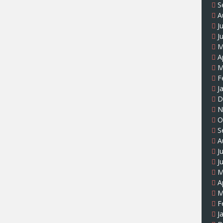
S
A
J
J
M
A
M
F
J
D
N
O
S
A
J
J
M
A
M
F
J