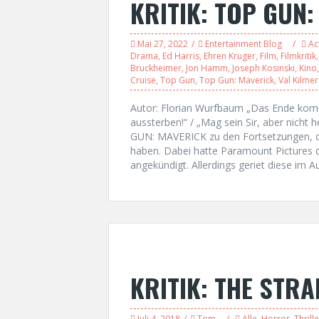
KRITIK: TOP GUN
Mai 27, 2022
Entertainment Blog
Ac
Drama
,
Ed Harris
,
Ehren Kruger
,
Film
,
Filmkritik
Bruckheimer
,
Jon Hamm
,
Joseph Kosinski
,
Kino
Cruise
,
Top Gun
,
Top Gun: Maverick
,
Val Kilmer
Autor: Florian Wurfbaum „Das Ende kommt
aussterben!“ / „Mag sein Sir, aber nicht
GUN: MAVERICK zu den Fortsetzungen, di
haben. Dabei hatte Paramount Pictures d
angekündigt. Allerdings geriet diese im 
KRITIK: THE STR
Juli 4, 2018
Tom
Alle
,
Horror
,
Thrille