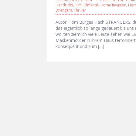
Hendricks
,
Film
,
Filmkritik
,
Home Invasion
,
Hor
Strangers
,
Thriller
Autor: Tom Burgas Hach STRANGERS, du 
das eigentlich so lange gedauert bis uns 
wollten ziemlich viele Leute sehen wie L
Maskenmörder in ihrem Haus terrorisier
konsequent und zum […]