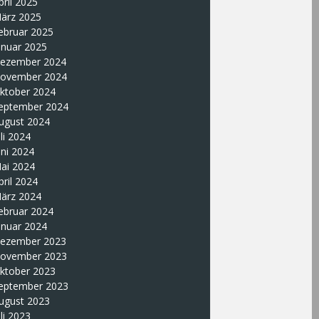
pril 2025
ärz 2025
ebruar 2025
anuar 2025
ezember 2024
ovember 2024
ktober 2024
eptember 2024
ugust 2024
uli 2024
uni 2024
ai 2024
pril 2024
ärz 2024
ebruar 2024
anuar 2024
ezember 2023
ovember 2023
ktober 2023
eptember 2023
ugust 2023
uli 2023