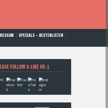
PRESSUM
SPECIALS – BESTENLISTEN
EASE FOLLOW & LIKE US :)