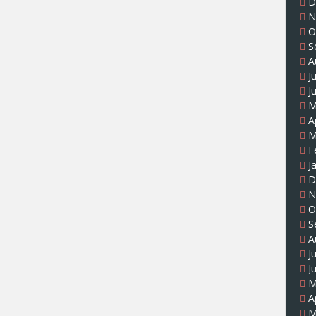
D
N
O
S
A
J
J
M
A
M
F
J
D
N
O
S
A
J
J
M
A
M