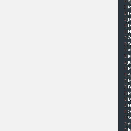
A
M
F
J
D
N
O
S
A
J
J
M
A
M
F
J
D
N
O
S
A
J