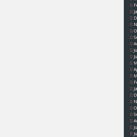
F
J
D
N
O
S
A
J
J
M
A
M
F
J
D
N
O
S
A
J
J