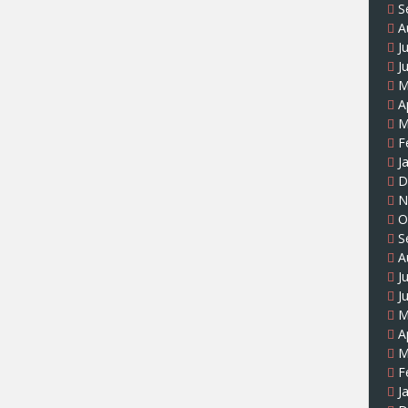
S
A
J
J
M
A
M
F
J
D
N
O
S
A
J
J
M
A
M
F
J