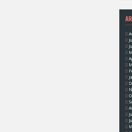
AR
A
J
J
M
A
M
F
J
D
N
O
S
A
J
J
M