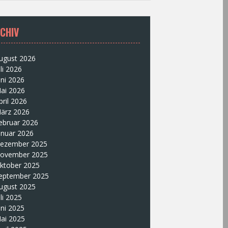
CHIV
ugust 2026
uli 2026
uni 2026
ai 2026
pril 2026
ärz 2026
ebruar 2026
anuar 2026
ezember 2025
ovember 2025
ktober 2025
eptember 2025
ugust 2025
uli 2025
uni 2025
ai 2025