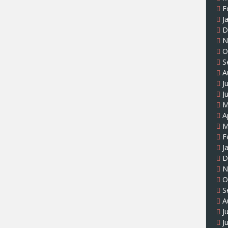
F
J
D
N
O
S
A
J
J
M
A
M
F
J
D
N
O
S
A
J
J