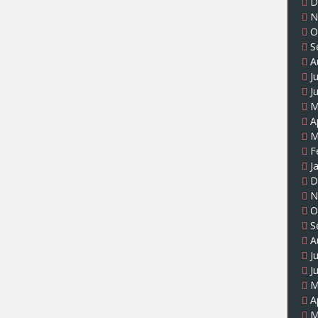
D
N
O
S
A
J
J
M
A
M
F
J
D
N
O
S
A
J
J
M
A
M