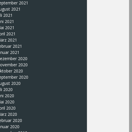
eptember 2021
ugust 2021
uli 2021
uni 2021
ai 2021
pril 2021
ärz 2021
ebruar 2021
anuar 2021
ezember 2020
ovember 2020
ktober 2020
eptember 2020
ugust 2020
uli 2020
uni 2020
ai 2020
pril 2020
ärz 2020
ebruar 2020
anuar 2020