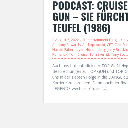
PODCAST: CRUISE
GUN – SIE FÜRCH
TEUFEL (1986)
August 7, 2022
Entertainment Blog
Anthony Edwards
,
Audioprodukt
,
CET
,
Cine Ent
Harald Faltermeyer
,
Hörsendung
,
Jerry Bruckh
Romantik
,
Tom Cruise
,
Tom Skerritt
,
Tony Scott
Auch uns hat natürlich der TOP GUN-Hy
Besprechungen zu TOP GUN und TOP GU
uns in der siebten Folge in die DANGER 
Karriere zu sprechen. Denn nach der fi
LEGENDE wechselt Cruise […]