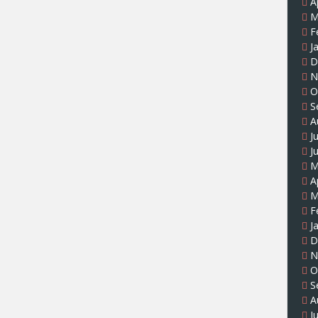
A
M
F
J
D
N
O
S
A
J
J
M
A
M
F
J
D
N
O
S
A
J