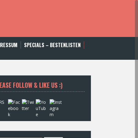
PRESSUM
SPECIALS – BESTENLISTEN
EASE FOLLOW & LIKE US :)