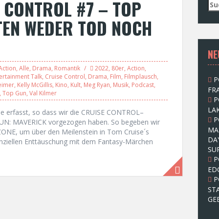
 CONTROL #7 – TOP
S
u
TEN WEDER TOD NOCH
c
h
e
NE
n
n
Action
,
Alle
,
Drama
,
Romantik
2022
,
80er
,
Action
,
a
ertainment Talk
,
Cruise Control
,
Drama
,
Film
,
Filmplausch
,
P
c
eimer
,
Kelly McGillis
,
Kino
,
Kult
,
Meg Ryan
,
Musik
,
Podcast
,
FRA
h
,
Top Gun
,
Val Kilmer
P
:
LAK
pe erfasst, so dass wir die CRUISE CONTROL–
P
N: MAVERICK vorgezogen haben. So begeben wir
MA
ZONE, um über den Meilenstein in Tom Cruise´s
DA
nanziellen Enttäuschung mit dem Fantasy-Märchen
SU
P
ED
P
ST
GE