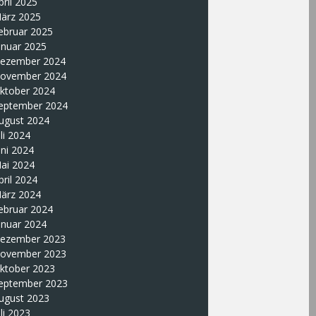
pril 2025
ärz 2025
ebruar 2025
anuar 2025
ezember 2024
ovember 2024
ktober 2024
eptember 2024
ugust 2024
uli 2024
uni 2024
ai 2024
pril 2024
ärz 2024
ebruar 2024
anuar 2024
ezember 2023
ovember 2023
ktober 2023
eptember 2023
ugust 2023
uli 2023