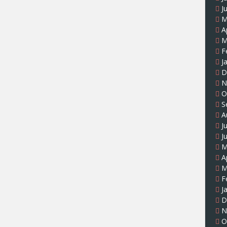
J
M
A
M
F
J
D
N
O
S
A
J
J
M
A
M
F
J
D
N
O