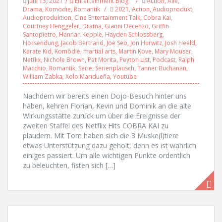
Juni 13, 2021
Entertainment Blog
Action
,
Alle
,
Drama
,
Komödie
,
Romantik
2021
,
Action
,
Audioprodukt
,
Audioproduktion
,
Cine Entertainment Talk
,
Cobra Kai
,
Courtney Henggeler
,
Drama
,
Gianni Decenzo
,
Griffin
Santopietro
,
Hannah Kepple
,
Hayden Schlossberg
,
Hörsendung
,
Jacob Bertrand
,
Joe Seo
,
Jon Hurwitz
,
Josh Heald
,
Karate Kid
,
Komödie
,
martial arts
,
Martin Kove
,
Mary Mouser
,
Netflix
,
Nichole Brown
,
Pat Morita
,
Peyton List
,
Podcast
,
Ralph
Macchio
,
Romantik
,
Serie
,
Serienplausch
,
Tanner Buchanan
,
William Zabka
,
Xolo Maridueña
,
Youtube
Nachdem wir bereits einen Dojo-Besuch hinter uns
haben, kehren Florian, Kevin und Dominik an die alte
Wirkungsstätte zurück um über die Ereignisse der
zweiten Staffel des Netflix Hits COBRA KAI zu
plaudern. Mit Tom haben sich die 3 Muske(l)tiere
etwas Unterstützung dazu geholt, denn es ist wahrlich
einiges passiert. Um alle wichtigen Punkte ordentlich
zu beleuchten, fisten sich […]