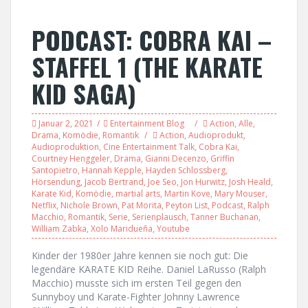
PODCAST: COBRA KAI –
STAFFEL 1 (THE KARATE
KID SAGA)
Januar 2, 2021
Entertainment Blog
Action
,
Alle
,
Drama
,
Komödie
,
Romantik
Action
,
Audioprodukt
,
Audioproduktion
,
Cine Entertainment Talk
,
Cobra Kai
,
Courtney Henggeler
,
Drama
,
Gianni Decenzo
,
Griffin
Santopietro
,
Hannah Kepple
,
Hayden Schlossberg
,
Hörsendung
,
Jacob Bertrand
,
Joe Seo
,
Jon Hurwitz
,
Josh Heald
,
Karate Kid
,
Komödie
,
martial arts
,
Martin Kove
,
Mary Mouser
,
Netflix
,
Nichole Brown
,
Pat Morita
,
Peyton List
,
Podcast
,
Ralph
Macchio
,
Romantik
,
Serie
,
Serienplausch
,
Tanner Buchanan
,
William Zabka
,
Xolo Maridueña
,
Youtube
Kinder der 1980er Jahre kennen sie noch gut: Die
legendäre KARATE KID Reihe. Daniel LaRusso (Ralph
Macchio) musste sich im ersten Teil gegen den
Sunnyboy und Karate-Fighter Johnny Lawrence