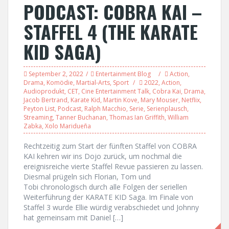
PODCAST: COBRA KAI –
STAFFEL 4 (THE KARATE
KID SAGA)
September 2, 2022
Entertainment Blog
Action
,
Drama
,
Komödie
,
Martial-Arts
,
Sport
2022
,
Action
,
Audioprodukt
,
CET
,
Cine Entertainment Talk
,
Cobra Kai
,
Drama
,
Jacob Bertrand
,
Karate Kid
,
Martin Kove
,
Mary Mouser
,
Netflix
,
Peyton List
,
Podcast
,
Ralph Macchio
,
Serie
,
Serienplausch
,
Streaming
,
Tanner Buchanan
,
Thomas Ian Griffith
,
William
Zabka
,
Xolo Maridueña
Rechtzeitig zum Start der fünften Staffel von COBRA
KAI kehren wir ins Dojo zurück, um nochmal die
ereignisreiche vierte Staffel Revue passieren zu lassen.
Diesmal prügeln sich Florian, Tom und
Tobi chronologisch durch alle Folgen der seriellen
Weiterführung der KARATE KID Saga. Im Finale von
Staffel 3 wurde Ellie würdig verabschiedet und Johnny
hat gemeinsam mit Daniel […]