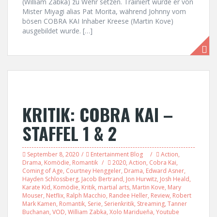
(William Zabka) zu Wehr setzen. Trainiert wurde er von
Mister Miyagi alias Pat Morita, während Johnny vom
bösen COBRA KAI Inhaber Kreese (Martin Kove)
ausgebildet wurde. […]
KRITIK: COBRA KAI –
STAFFEL 1 & 2
September 8, 2020
Entertainment Blog
Action
,
Drama
,
Komödie
,
Romantik
2020
,
Action
,
Cobra Kai
,
Coming of Age
,
Courtney Henggeler
,
Drama
,
Edward Asner
,
Hayden Schlossberg
,
Jacob Bertrand
,
Jon Hurwitz
,
Josh Heald
,
Karate Kid
,
Komödie
,
Kritik
,
martial arts
,
Martin Kove
,
Mary
Mouser
,
Netflix
,
Ralph Macchio
,
Randee Heller
,
Review
,
Robert
Mark Kamen
,
Romantik
,
Serie
,
Serienkritik
,
Streaming
,
Tanner
Buchanan
,
VOD
,
William Zabka
,
Xolo Maridueña
,
Youtube