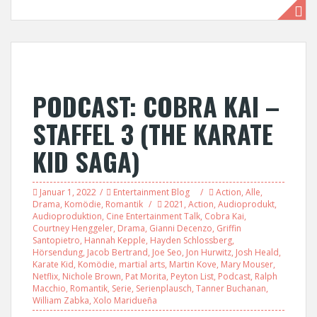
PODCAST: COBRA KAI –
STAFFEL 3 (THE KARATE
KID SAGA)
Januar 1, 2022
Entertainment Blog
Action
,
Alle
,
Drama
,
Komödie
,
Romantik
2021
,
Action
,
Audioprodukt
,
Audioproduktion
,
Cine Entertainment Talk
,
Cobra Kai
,
Courtney Henggeler
,
Drama
,
Gianni Decenzo
,
Griffin
Santopietro
,
Hannah Kepple
,
Hayden Schlossberg
,
Hörsendung
,
Jacob Bertrand
,
Joe Seo
,
Jon Hurwitz
,
Josh Heald
,
Karate Kid
,
Komödie
,
martial arts
,
Martin Kove
,
Mary Mouser
,
Netflix
,
Nichole Brown
,
Pat Morita
,
Peyton List
,
Podcast
,
Ralph
Macchio
,
Romantik
,
Serie
,
Serienplausch
,
Tanner Buchanan
,
William Zabka
,
Xolo Maridueña