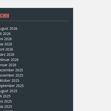
CHIV
ugust 2026
uli 2026
uni 2026
ai 2026
pril 2026
ärz 2026
ebruar 2026
anuar 2026
ezember 2025
ovember 2025
ktober 2025
eptember 2025
ugust 2025
uli 2025
uni 2025
ai 2025