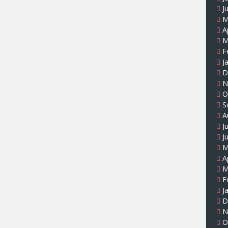
J
M
A
M
F
J
D
N
O
S
A
J
J
M
A
M
F
J
D
N
O