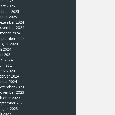
pril 2025
ärz 2025
ebruar 2025
anuar 2025
ezember 2024
ovember 2024
ktober 2024
eptember 2024
ugust 2024
uli 2024
uni 2024
ai 2024
pril 2024
ärz 2024
ebruar 2024
anuar 2024
ezember 2023
ovember 2023
ktober 2023
eptember 2023
ugust 2023
uli 2023