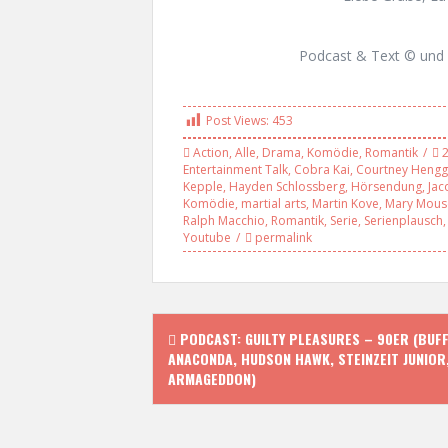
Podcast & Text © und 
Post Views:
453
Action
,
Alle
,
Drama
,
Komödie
,
Romantik
Entertainment Talk
,
Cobra Kai
,
Courtney Hengg
Kepple
,
Hayden Schlossberg
,
Hörsendung
,
Jac
Komödie
,
martial arts
,
Martin Kove
,
Mary Mous
Ralph Macchio
,
Romantik
,
Serie
,
Serienplausch
Youtube
permalink
P
PODCAST: GUILTY PLEASURES – 90ER (BUFF
ANACONDA, HUDSON HAWK, STEINZEIT JUNIOR
o
ARMAGEDDON)
s