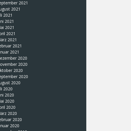
eptember 2021
ugust 2021
uli 2021
uni 2021
ai 2021
pril 2021
ärz 2021
ebruar 2021
anuar 2021
ezember 2020
ovember 2020
ktober 2020
eptember 2020
ugust 2020
uli 2020
uni 2020
ai 2020
pril 2020
ärz 2020
ebruar 2020
anuar 2020