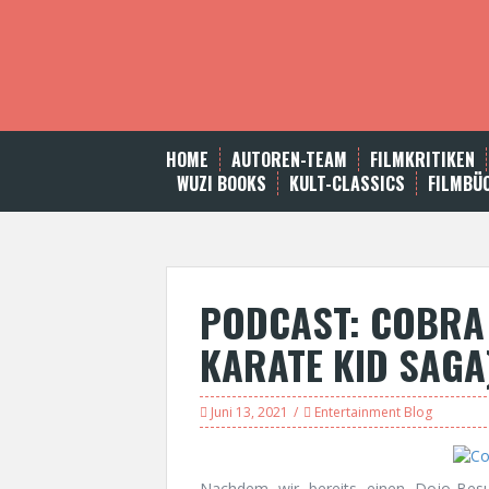
S
k
i
p
t
o
c
HOME
AUTOREN-TEAM
FILMKRITIKEN
o
WUZI BOOKS
KULT-CLASSICS
FILMBÜ
n
t
e
n
t
PODCAST: COBRA K
KARATE KID SAGA
Juni 13, 2021
Entertainment Blog
Nachdem wir bereits einen Dojo-Bes