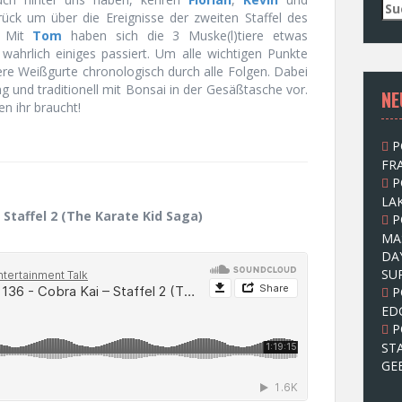
S
ück um über die Ereignisse der zweiten Staffel des
u
. Mit
Tom
haben sich die 3 Muske(l)tiere etwas
c
wahrlich einiges passiert. Um alle wichtigen Punkte
h
sere Weißgurte chronologisch durch alle Folgen. Dabei
e
ng und traditionell mit Bonsai in der Gesäßtasche vor.
NE
n
n ihr braucht!
n
a
P
c
FRA
h
P
:
LAK
 Staffel 2 (The Karate Kid Saga)
P
MA
DA
SU
P
ED
P
ST
GE