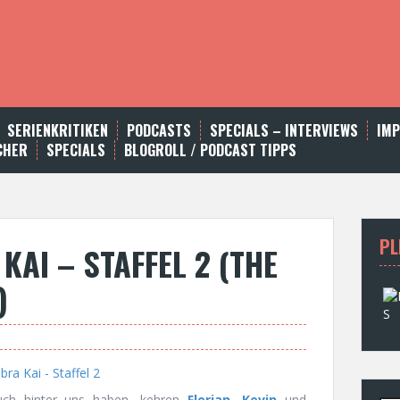
SERIENKRITIKEN
PODCASTS
SPECIALS – INTERVIEWS
IM
CHER
SPECIALS
BLOGROLL / PODCAST TIPPS
PL
AI – STAFFEL 2 (THE
)
uch hinter uns haben, kehren
Florian
,
Kevin
und