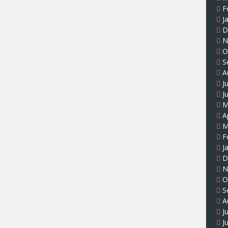
F
J
D
N
O
S
A
J
J
M
A
M
F
J
D
N
O
S
A
J
J