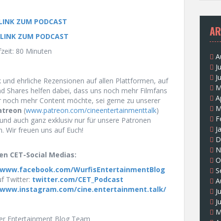
 LINK ZUM PODCAST
AR
 LINK ZUM PODCAST
zeit: 80 Minuten
A
J
J
und ehrliche Rezensionen auf allen Plattformen, auf
M
und Shares helfen dabei, dass uns noch mehr Filmfans
A
r noch mehr Content möchte, sei gerne zu unserer
M
atreon
(
www.patreon.com/cineentertainmenttalk
)
F
und auch ganz exklusiv nur für unsere Patronen
J
n. Wir freuen uns auf Euch!
D
N
en CET-Social Medias:
O
www.facebook.com/WurfisEntertainmentBlog
S
f Twitter:
twitter.com/CET_Podcast
A
www.instagram.com/cine.entertainment.talk/
J
J
M
uer Entertainment Blog Team