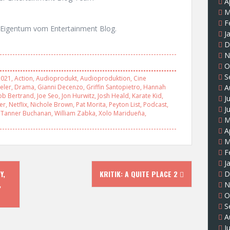
A
M
F
Eigentum vom Entertainment Blog.
J
D
N
O
S
2021
,
Action
,
Audioprodukt
,
Audioproduktion
,
Cine
A
eler
,
Drama
,
Gianni Decenzo
,
Griffin Santopietro
,
Hannah
ob Bertrand
,
Joe Seo
,
Jon Hurwitz
,
Josh Heald
,
Karate Kid
,
J
er
,
Netflix
,
Nichole Brown
,
Pat Morita
,
Peyton List
,
Podcast
,
J
,
Tanner Buchanan
,
William Zabka
,
Xolo Maridueña
,
M
A
M
F
J
Y,
KRITIK: A QUITE PLACE 2
D
,
N
O
S
A
J