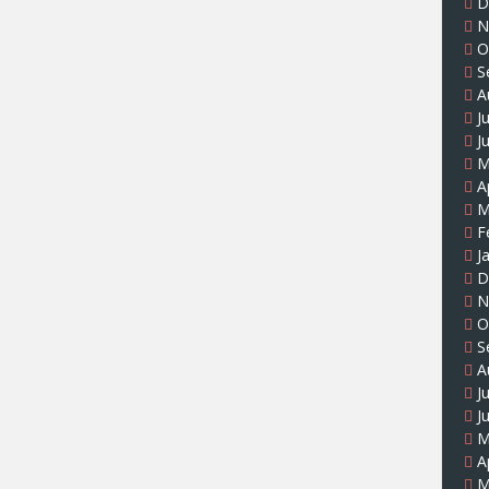
D
N
O
S
A
J
J
M
A
M
F
J
D
N
O
S
A
J
J
M
A
M