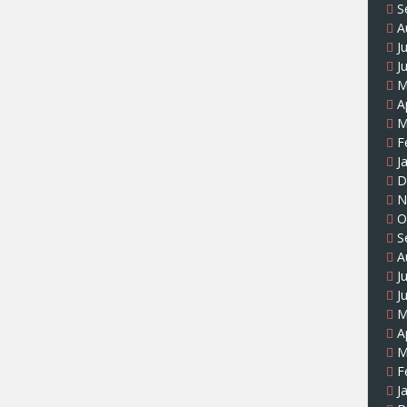
S
A
J
J
M
A
M
F
J
D
N
O
S
A
J
J
M
A
M
F
J