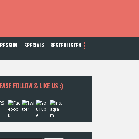
PRESSUM
SPECIALS – BESTENLISTEN
EASE FOLLOW & LIKE US :)