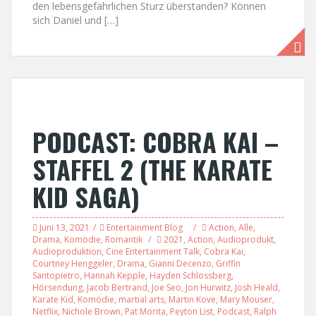
den lebensgefährlichen Sturz überstanden? Können
sich Daniel und […]
PODCAST: COBRA KAI –
STAFFEL 2 (THE KARATE
KID SAGA)
Juni 13, 2021
Entertainment Blog
Action
,
Alle
,
Drama
,
Komödie
,
Romantik
2021
,
Action
,
Audioprodukt
,
Audioproduktion
,
Cine Entertainment Talk
,
Cobra Kai
,
Courtney Henggeler
,
Drama
,
Gianni Decenzo
,
Griffin
Santopietro
,
Hannah Kepple
,
Hayden Schlossberg
,
Hörsendung
,
Jacob Bertrand
,
Joe Seo
,
Jon Hurwitz
,
Josh Heald
,
Karate Kid
,
Komödie
,
martial arts
,
Martin Kove
,
Mary Mouser
,
Netflix
,
Nichole Brown
,
Pat Morita
,
Peyton List
,
Podcast
,
Ralph