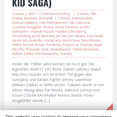
KID SAGA)
Januar 2, 2021
Entertainment Blog
Action
,
Alle
,
Drama
,
Komödie
,
Romantik
Action
,
Audioprodukt
,
Audioproduktion
,
Cine Entertainment Talk
,
Cobra Kai
,
Courtney Henggeler
,
Drama
,
Gianni Decenzo
,
Griffin
Santopietro
,
Hannah Kepple
,
Hayden Schlossberg
,
Hörsendung
,
Jacob Bertrand
,
Joe Seo
,
Jon Hurwitz
,
Josh Heald
,
Karate Kid
,
Komödie
,
martial arts
,
Martin Kove
,
Mary Mouser
,
Netflix
,
Nichole Brown
,
Pat Morita
,
Peyton List
,
Podcast
,
Ralph
Macchio
,
Romantik
,
Serie
,
Serienplausch
,
Tanner Buchanan
,
William Zabka
,
Xolo Maridueña
,
Youtube
Kinder der 1980er Jahre kennen sie noch gut: Die
legendäre KARATE KID Reihe. Daniel LaRusso (Ralph
Macchio) musste sich im ersten Teil gegen den
Sunnyboy und Karate-Fighter Johnny Lawrence
(William Zabka) zu Wehr setzen. Trainiert wurde er von
Mister Miyagi alias Pat Morita, während Johnny vom
bösen COBRA KAI Inhaber Kreese (Martin Kove)
ausgebildet wurde. […]
This website uses cookies to improve your experience.