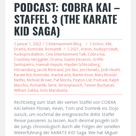
PODCAST: COBRA KAI –
STAFFEL 3 (THE KARATE
KID SAGA)
Januar 1, 2022
Entertainment Blog
Action
,
Alle
,
Drama
,
Komödie
,
Romantik
2021
,
Action
,
Audioprodukt
,
Audioproduktion
,
Cine Entertainment Talk
,
Cobra Kai
,
Courtney Henggeler
,
Drama
,
Gianni Decenzo
,
Griffin
Santopietro
,
Hannah Kepple
,
Hayden Schlossberg
,
Hörsendung
,
Jacob Bertrand
,
Joe Seo
,
Jon Hurwitz
,
Josh Heald
,
Karate Kid
,
Komödie
,
martial arts
,
Martin Kove
,
Mary Mouser
,
Netflix
,
Nichole Brown
,
Pat Morita
,
Peyton List
,
Podcast
,
Ralph
Macchio
,
Romantik
,
Serie
,
Serienplausch
,
Tanner Buchanan
,
William Zabka
,
Xolo Maridueña
Rechtzeitig zum Start der vierten Staffel von COBRA
KAI kehren Florian, Kevin, Tom und Dominik ins Dojo
zurück, um nochmal die ereignisreiche dritte Staffel
Revue passieren zu lassen. Auch diesmal prügeln sich
die Jungs chronologisch durch alle Folgen der seriellen
Weiterführung der KARATE KID Saga. Wie hat Miguel