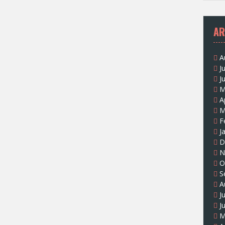
AR
A
J
J
M
A
M
F
J
D
N
O
S
A
J
J
M