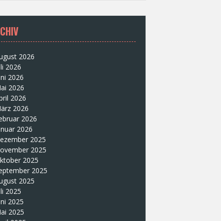
CHIV
ugust 2026
uli 2026
uni 2026
ai 2026
pril 2026
ärz 2026
ebruar 2026
anuar 2026
ezember 2025
ovember 2025
ktober 2025
eptember 2025
ugust 2025
uli 2025
uni 2025
ai 2025