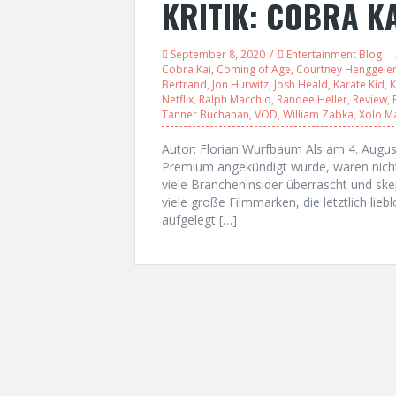
KRITIK: COBRA KA
September 8, 2020
Entertainment Blog
Cobra Kai
,
Coming of Age
,
Courtney Henggele
Bertrand
,
Jon Hurwitz
,
Josh Heald
,
Karate Kid
,
Netflix
,
Ralph Macchio
,
Randee Heller
,
Review
,
Tanner Buchanan
,
VOD
,
William Zabka
,
Xolo M
Autor: Florian Wurfbaum Als am 4. August
Premium angekündigt wurde, waren nicht
viele Brancheninsider überrascht und ske
viele große Filmmarken, die letztlich li
aufgelegt […]