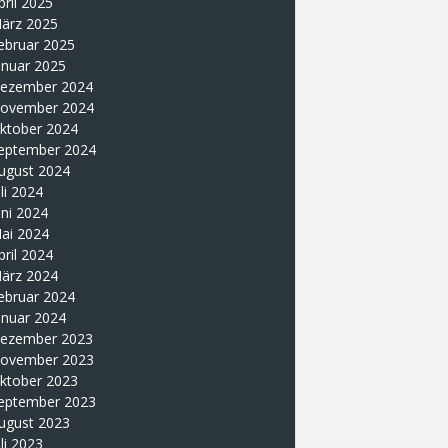
pril 2025
ärz 2025
ebruar 2025
anuar 2025
ezember 2024
ovember 2024
ktober 2024
eptember 2024
ugust 2024
uli 2024
uni 2024
ai 2024
pril 2024
ärz 2024
ebruar 2024
anuar 2024
ezember 2023
ovember 2023
ktober 2023
eptember 2023
ugust 2023
uli 2023