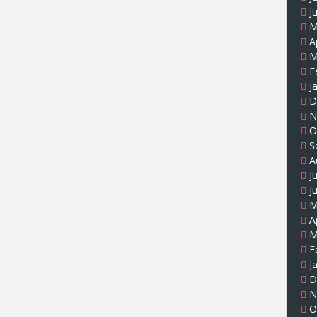
J
M
A
M
F
J
D
N
O
S
A
J
J
M
A
M
F
J
D
N
O