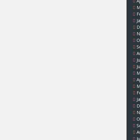
A
M
F
J
D
N
O
S
A
J
J
M
A
M
F
J
D
N
O
S
A
J