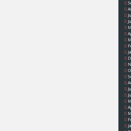
S
A
J
J
M
A
M
F
J
D
N
O
S
A
J
J
M
A
M
F
J