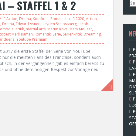
I – STAFFEL 1 & 2
S
u
c
Action
,
Drama
,
Komödie
,
Romantik
2020
,
Action
,
h
r
,
Drama
,
Edward Asner
,
Hayden Schlossberg
,
Jacob
e
Komödie
,
Kritik
,
martial arts
,
Martin Kove
,
Mary Mouser
,
NE
n
Robert Mark Kamen
,
Romantik
,
Serie
,
Serienkritik
,
Streaming
,
n
aridueña
,
Youtube Premium
a
P
c
 2017 die erste Staffel der Serie von YouTube
FRA
h
 nur die meisten Fans des Franchise, sondern auch
P
:
ptisch. In der Vergangenheit gab es einfach bereits zu
LAK
eblos und ohne dem nötigen Respekt zur Vorlage neu
P
MA
DA
SU
P
ED
P
ST
GE