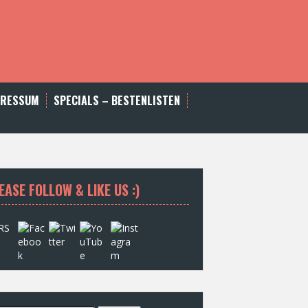
PRESSUM
SPECIALS – BESTENLISTEN
EASE FOLLOW & LIKE US :)