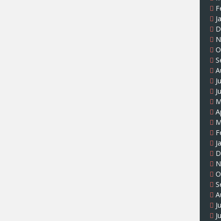
F
J
D
N
O
S
A
J
J
M
A
M
F
J
D
N
O
S
A
J
J