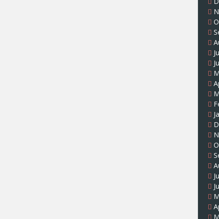
D
N
O
S
A
J
J
M
A
M
F
J
D
N
O
S
A
J
J
M
A
M