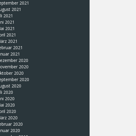
eptember 2021
ugust 2021
uli 2021
uni 2021
ai 2021
pril 2021
ärz 2021
ebruar 2021
anuar 2021
ezember 2020
ovember 2020
ktober 2020
eptember 2020
ugust 2020
uli 2020
uni 2020
ai 2020
pril 2020
ärz 2020
ebruar 2020
anuar 2020