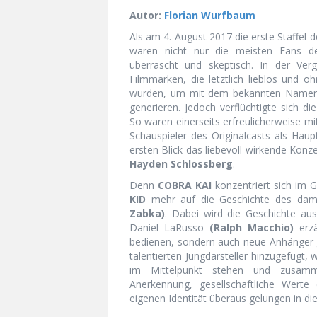
Autor:
Florian Wurfbaum
Als am 4. August 2017 die erste Staffel 
waren nicht nur die meisten Fans de
überrascht und skeptisch. In der Ver
Filmmarken, die letztlich lieblos und 
wurden, um mit dem bekannten Namen
generieren. Jedoch verflüchtigte sich di
So waren einerseits erfreulicherweise m
Schauspieler des Originalcasts als Haup
ersten Blick das liebevoll wirkende Kon
Hayden Schlossberg
.
Denn
COBRA KAI
konzentriert sich im 
KID
mehr auf die Geschichte des dam
Zabka)
. Dabei wird die Geschichte au
Daniel LaRusso
(Ralph Macchio)
erzä
bedienen, sondern auch neue Anhänger 
talentierten Jungdarsteller hinzugefügt,
im Mittelpunkt stehen und zusamm
Anerkennung, gesellschaftliche Werte 
eigenen Identität überaus gelungen in die 