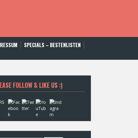
PRESSUM
SPECIALS – BESTENLISTEN
EASE FOLLOW & LIKE US :)