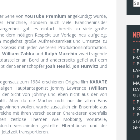
S
u
c
der Serie von
YouTube Premium
angekündigt wurde,
h
s Franchise, sondern auch viele Brancheninsider
e
gangenheit gab es einfach bereits zu viele große
NE
n
ohne dem nötigen Respekt zur Vorlage neu aufgelegt
n
 möglichst große Aufmerksamkeit und Umsätze zu
a
e Skepsis mit jeder weiteren Produktionsinformation.
P
c
it
William Zabka
und
Ralph Macchio
zwei tragende
FRA
h
tdarsteller an Bord und andererseits gefiel auf dem
P
:
zept der Serienschöpfer
Josh Heald
,
Jon Hurwitz
und
LAK
P
Gegensatz zum 1984 erschienen Originalfilm
KARATE
MA
aligen Hauptantagonist Johnny Lawrence
(William
DA
s der Sicht von Johnny und eben nicht aus der von
SU
hlt. Aber da die Macher nicht nur die alten Fans
P
gewinnen wollen, wurde zusätzlich ein Ensemble aus
ED
 welche mit ihren verschiedenen Charakteren ebenfalls
P
en zeitlose Themen wie Mobbing, Vorurteile,
ST
durch verschieden gestellte Elternhäuser und der
GE
Jetztzeit transportieren.