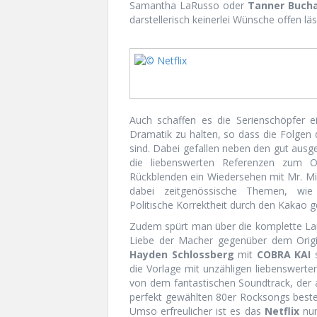
Samantha LaRusso oder
Tanner Buch
darstellerisch keinerlei Wünsche offen läs
Auch schaffen es die Serienschöpfer 
Dramatik zu halten, so dass die Folge
sind. Dabei gefallen neben den gut ausge
die liebenswerten Referenzen zum Ori
Rückblenden ein Wiedersehen mit Mr. Miy
dabei zeitgenössische Themen, wie Ges
Politische Korrektheit durch den Kakao 
Zudem spürt man über die komplette Lauf
Liebe der Macher gegenüber dem Origi
Hayden Schlossberg
mit
COBRA KAI
s
die Vorlage mit unzähligen liebenswerte
von dem fantastischen Soundtrack, der
perfekt gewählten 80er Rocksongs besteh
Umso erfreulicher ist es das
Netflix
nu