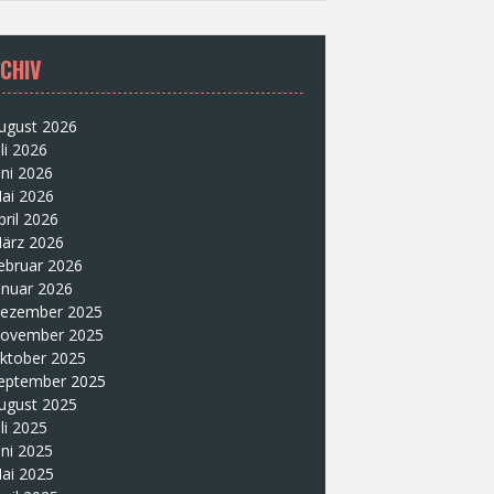
CHIV
ugust 2026
uli 2026
uni 2026
ai 2026
pril 2026
ärz 2026
ebruar 2026
anuar 2026
ezember 2025
ovember 2025
ktober 2025
eptember 2025
ugust 2025
uli 2025
uni 2025
ai 2025