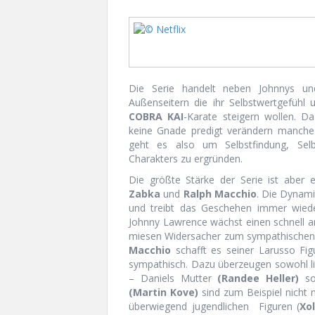
Die Serie handelt neben Johnnys un
Außenseitern die ihr Selbstwertgefühl 
COBRA KAI
-Karate steigern wollen. D
keine Gnade predigt verändern manche C
geht es also um Selbstfindung, Selb
Charakters zu ergründen.
Die größte Stärke der Serie ist aber
Zabka
und
Ralph Macchio
. Die Dynami
und treibt das Geschehen immer wie
Johnny Lawrence wächst einen schnell a
miesen Widersacher zum sympathischen L
Macchio
schafft es seiner Larusso Fig
sympathisch. Dazu überzeugen sowohl li
– Daniels Mutter
(Randee Heller)
so
(Martin Kove)
sind zum Beispiel nicht 
überwiegend jugendlichen Figuren (
Xo