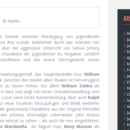
AR
© Netflix
A
d Daniels weiteren Werdegang von jugendlichen
J
und ihre soziale Beliebtheit durch das erlernen von
J
a aber der aggressive Unterricht von Sensei Johnny
M
haraktere der Jugendlichen ins Negative. Letztlich
A
streflexion und das innere Gleichgewicht seines
M
F
 erwartungsgemäß das Hauptdarsteller-Duo
William
J
k zwischen den beiden alten Rivalen ist hervorragend
D
der zu neuen Höhen. Vor allem
William Zabka
als
N
ns Herz und zeigt mit seiner Charakterwandlung vom
O
oser seine beste Karriereleistung. Aber auch
Ralph
S
ur neue Facetten hinzuzufügen und bleibt weiterhin
A
eb gewonnene Charaktere aus der Original-Filmreihe
J
wie Johnnys ehemaliger Lehrmeister John Kreese
J
nur einmal zu sehen – als auch die neu eingeführten,
M
lo Maridueña
als Miguel Diaz,
Mary Mouser
als