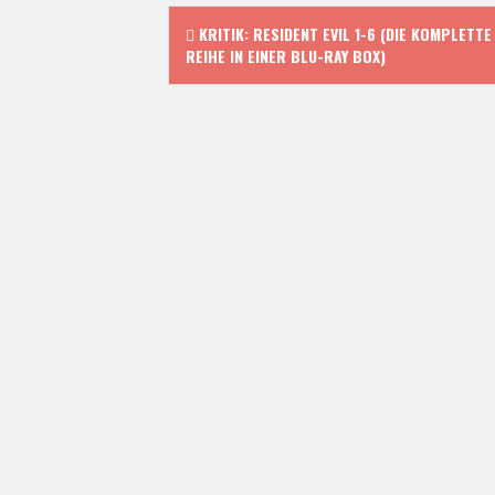
P
KRITIK: RESIDENT EVIL 1-6 (DIE KOMPLETTE
REIHE IN EINER BLU-RAY BOX)
o
s
t
n
a
v
i
g
a
t