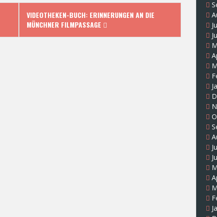
S
VIDEOTHEKEN-BUCH: ERINNERUNGEN AN DIE
A
MÜNCHNER FILMPASSAGE
J
J
M
A
M
F
J
D
N
O
S
A
J
J
M
A
M
F
J