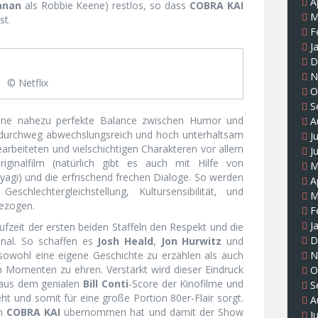
A
anan
als Robbie Keene) restlos, so dass
COBRA KAI
M
st.
F
J
D
N
© Netflix
O
S
eine nahezu perfekte Balance zwischen Humor und
A
n durchweg abwechslungsreich und hoch unterhaltsam
J
arbeiteten und vielschichtigen Charakteren vor allem
J
ginalfilm (natürlich gibt es auch mit Hilfe von
M
agi) und die erfrischend frechen Dialoge. So werden
A
chlechtergleichstellung, Kultursensibilität, und
M
gezogen.
F
J
zeit der ersten beiden Staffeln den Respekt und die
D
nal. So schaffen es
Josh Heald
,
Jon Hurwitz
und
owohl eine eigene Geschichte zu erzählen als auch
N
n Momenten zu ehren. Verstärkt wird dieser Eindruck
O
 aus dem genialen
Bill Conti
-Score der Kinofilme und
S
t und somit für eine große Portion 80er-Flair sorgt.
A
n
COBRA KAI
übernommen hat und damit der Show
J