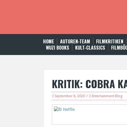
S
k
i
p
t
o
c
HOME
AUTOREN-TEAM
FILMKRITIKEN
o
WUZI BOOKS
KULT-CLASSICS
FILMBÜ
n
t
e
n
t
KRITIK: COBRA KA
September 8, 2020
Entertainment Blog