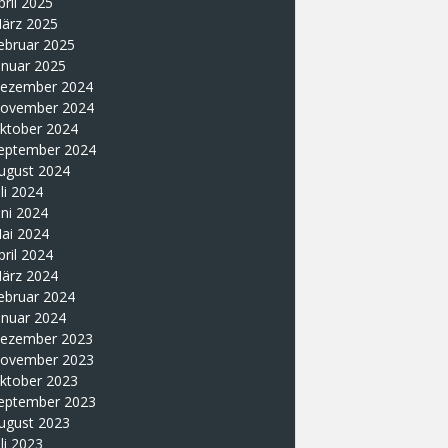
pril 2025
ärz 2025
ebruar 2025
anuar 2025
ezember 2024
ovember 2024
ktober 2024
eptember 2024
ugust 2024
uli 2024
uni 2024
ai 2024
pril 2024
ärz 2024
ebruar 2024
anuar 2024
ezember 2023
ovember 2023
ktober 2023
eptember 2023
ugust 2023
uli 2023