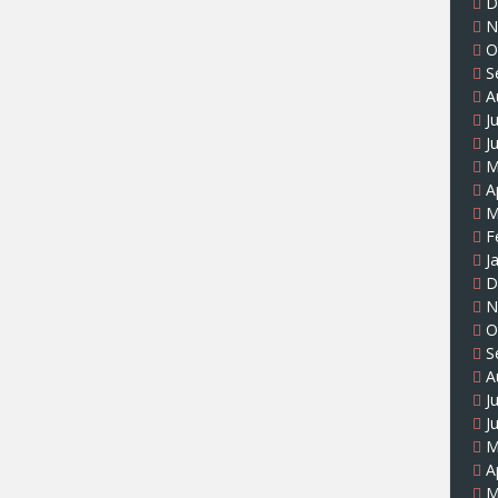
D
N
O
S
A
J
J
M
A
M
F
J
D
N
O
S
A
J
J
M
A
M