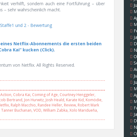
keit verhilft, sondern auch eine Fortführung – über
J
aus – sehr wahrscheinlich macht.
M
A
M
F
J
 eines Netflix-Abonnements die ersten beiden
D
Cobra Kai“ kucken (Click).
N
O
S
entum von Netflix. All Rights Reserved.
A
J
J
M
,
Action
,
Cobra Kai
,
Coming of Age
,
Courtney Henggeler
,
A
cob Bertrand
,
Jon Hurwitz
,
Josh Heald
,
Karate Kid
,
Komödie
,
M
etflix
,
Ralph Macchio
,
Randee Heller
,
Review
,
Robert Mark
F
,
Tanner Buchanan
,
VOD
,
William Zabka
,
Xolo Maridueña
,
J
D
N
O