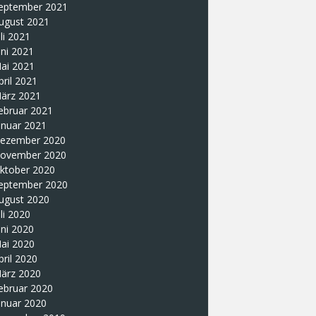
eptember 2021
ugust 2021
uli 2021
uni 2021
ai 2021
pril 2021
ärz 2021
ebruar 2021
anuar 2021
ezember 2020
ovember 2020
ktober 2020
eptember 2020
ugust 2020
uli 2020
uni 2020
ai 2020
pril 2020
ärz 2020
ebruar 2020
anuar 2020