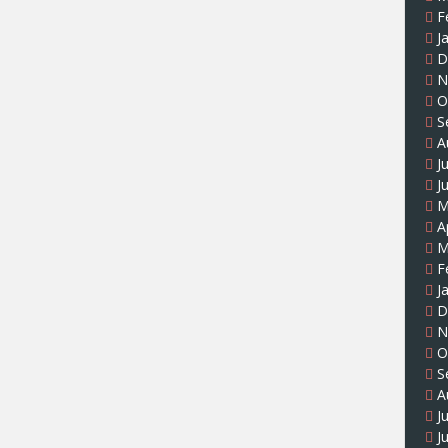
F
J
D
N
O
S
A
J
J
M
A
M
F
J
D
N
O
S
A
J
J