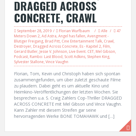
DRAGGED ACROSS
CONCRETE, CRAWL
September 28, 2019
Florian Wurfbaum
Alle
47
Meters Down 2
,
Ad Astra
,
Angel has fallen
,
Avengment -
Blutiger Freigang
,
Brad Pitt
,
Cine Entertainment Talk
,
Crawl
,
Destroyer
,
Dragged Across Concrete
,
Es - Kapitel 2
,
Film
,
Gerard Butler
,
Jesse V. Johnson
,
Live Event. CET
,
Mel Gibson
,
Podcast
,
Rambo: Last Blood
,
Scott Adkins
,
Stephen King
,
Sylvester Stallone
,
Vince Vaughn
Florian, Tom, Kevin und Christoph haben sich spontan
zusammengefunden, um über zuletzt geschaute Filme
zu plaudern. Dabei geht es um aktuelle Kino und
Heimkino-Veröffentlichungen der letzten Wochen. Sie
besprechen u.a. S. Craig Zahlers Cop-Thriller DRAGGED
ACROSS CONCRETE mit Mel Gibson und Vince Vaughn.
Kann Zahler mit diesem Streifen gar seine
hervorragenden Werke BONE TOMAHAWK und […]