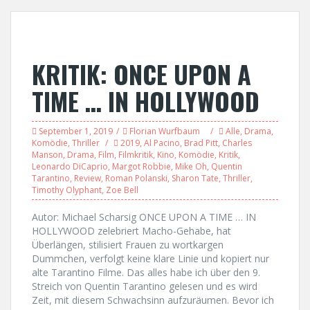
KRITIK: ONCE UPON A
TIME … IN HOLLYWOOD
September 1, 2019
Florian Wurfbaum
Alle
,
Drama
,
Komödie
,
Thriller
2019
,
Al Pacino
,
Brad Pitt
,
Charles
Manson
,
Drama
,
Film
,
Filmkritik
,
Kino
,
Komödie
,
Kritik
,
Leonardo DiCaprio
,
Margot Robbie
,
Mike Oh
,
Quentin
Tarantino
,
Review
,
Roman Polanski
,
Sharon Tate
,
Thriller
,
Timothy Olyphant
,
Zoe Bell
Autor: Michael Scharsig ONCE UPON A TIME … IN
HOLLYWOOD zelebriert Macho-Gehabe, hat
Überlängen, stilisiert Frauen zu wortkargen
Dummchen, verfolgt keine klare Linie und kopiert nur
alte Tarantino Filme. Das alles habe ich über den 9.
Streich von Quentin Tarantino gelesen und es wird
Zeit, mit diesem Schwachsinn aufzuräumen. Bevor ich