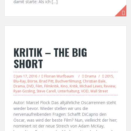
damit starte: Als ich […]
KRITIK – THE BIG
SHORT
Juni 17, 2016
Florian Wurfbaum
Drama
2015
,
Blu-Ray
,
Börse
,
Brad Pitt
,
Buchverfilmung
,
Christian Bale
,
Drama
,
DVD
,
Film
,
Filmkritik
,
Kino
,
Kritik
,
Michael Lewis
,
Review
,
Ryan Gosling
,
Steve Carell
,
Unterhaltung
,
VOD
,
Wall Street
Autor: Marcel Flock Das alljährliche Oscarrennen steht
wieder bevor. Wieder stellen wir uns die
nervenaufreibenden Fragen: Schafft DiCaprio den
Oscar, was wird der beste Film? Nun, vielleicht der hier;
nominiert ist der neue Streich von Adam McKay,