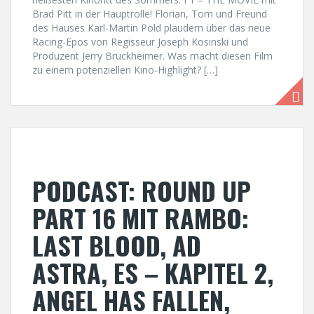
Brad Pitt in der Hauptrolle! Florian, Tom und Freund
des Hauses Karl-Martin Pold plaudern über das neue
Racing-Epos von Regisseur Joseph Kosinski und
Produzent Jerry Bruckheimer. Was macht diesen Film
zu einem potenziellen Kino-Highlight? […]
PODCAST: ROUND UP
PART 16 MIT RAMBO:
LAST BLOOD, AD
ASTRA, ES – KAPITEL 2,
ANGEL HAS FALLEN,