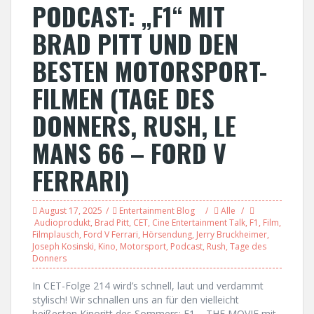
PODCAST: „F1“ MIT
BRAD PITT UND DEN
BESTEN MOTORSPORT-
FILMEN (TAGE DES
DONNERS, RUSH, LE
MANS 66 – FORD V
FERRARI)
August 17, 2025
Entertainment Blog
Alle
Audioprodukt
,
Brad Pitt
,
CET
,
Cine Entertainment Talk
,
F1
,
Film
,
Filmplausch
,
Ford V Ferrari
,
Hörsendung
,
Jerry Bruckheimer
,
Joseph Kosinski
,
Kino
,
Motorsport
,
Podcast
,
Rush
,
Tage des
Donners
In CET-Folge 214 wird’s schnell, laut und verdammt
stylisch! Wir schnallen uns an für den vielleicht
heißesten Kinoritt des Sommers: F1 – THE MOVIE mit