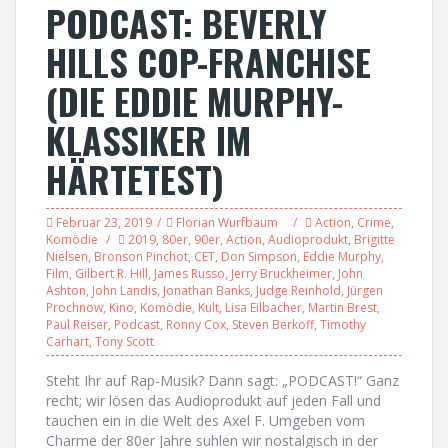
PODCAST: BEVERLY
HILLS COP-FRANCHISE
(DIE EDDIE MURPHY-
KLASSIKER IM
HÄRTETEST)
Februar 23, 2019
Florian Wurfbaum
Action
,
Crime
,
Komödie
2019
,
80er
,
90er
,
Action
,
Audioprodukt
,
Brigitte
Nielsen
,
Bronson Pinchot
,
CET
,
Don Simpson
,
Eddie Murphy
,
Film
,
Gilbert R. Hill
,
James Russo
,
Jerry Bruckheimer
,
John
Ashton
,
John Landis
,
Jonathan Banks
,
Judge Reinhold
,
Jürgen
Prochnow
,
Kino
,
Komödie
,
Kult
,
Lisa Eilbacher
,
Martin Brest
,
Paul Reiser
,
Podcast
,
Ronny Cox
,
Steven Berkoff
,
Timothy
Carhart
,
Tony Scott
Steht Ihr auf Rap-Musik? Dann sagt: „PODCAST!“ Ganz
recht; wir lösen das Audioprodukt auf jeden Fall und
tauchen ein in die Welt des Axel F. Umgeben vom
Charme der 80er Jahre suhlen wir nostalgisch in der