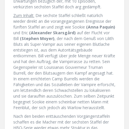
Erwartungen bezüglich der, mit 10 Episoden,
verkürzten sechsten Staffel doch arg gedämpft.
Zum Inhalt:
Die sechste Staffel schließt natürlich
wieder direkt an die vorangegangenen Ereignisse der
fünften Staffel an und zeigt wie Sookie
(Anna Paquin)
und Eric
(Alexander Skarsgård)
auf der Flucht vor
Bill
(Stephen Moyer)
, der nach dem Genuß von Lilith
Bluts als Super-Vampir aus seiner eigenen Blutlache
entstiegen ist, aus dem Autoritätsgebäude
entkommen. Bill verfügt über jede Menge neuer Kräfte
und hat den Auftrag, die Vampirrasse zu retten. Sein
Gegenspieler ist Louisianas Gouverneur Truman
Burrell, der den Blutsaugern den Kampf angesagt hat.
In einem errichteten Camp Burrells werden die
Fähigkeiten und das Sozialleben der Vampire erforscht,
um letztendlich deren Schwachstellen zu lokalisieren
und sie daraufhin auszulöschen. Zum selben Zeitpunkt
begegnet Sookie einem scheinbar netten Mann mit
Feenblut, der sich jedoch als Warlow herausstellt.
Nach den beiden enttäuschenden Vorgängerstaffeln
schaffen es die Macher mit der sechsten Staffel der
HBO-Serie wieder etwas mehr Struktur in das