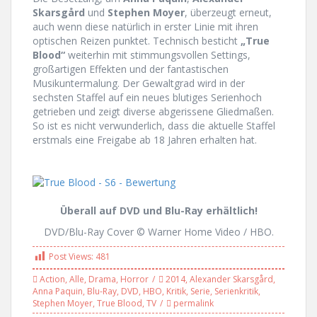
Skarsgård
und
Stephen Moyer
, überzeugt erneut,
auch wenn diese natürlich in erster Linie mit ihren
optischen Reizen punktet. Technisch besticht
„True
Blood“
weiterhin mit stimmungsvollen Settings,
großartigen Effekten und der fantastischen
Musikuntermalung. Der Gewaltgrad wird in der
sechsten Staffel auf ein neues blutiges Serienhoch
getrieben und zeigt diverse abgerissene Gliedmaßen.
So ist es nicht verwunderlich, dass die aktuelle Staffel
erstmals eine Freigabe ab 18 Jahren erhalten hat.
Überall auf DVD und Blu-Ray erhältlich!
DVD/Blu-Ray Cover © Warner Home Video / HBO.
Post Views:
481
Action
,
Alle
,
Drama
,
Horror
2014
,
Alexander Skarsgård
,
Anna Paquin
,
Blu-Ray
,
DVD
,
HBO
,
Kritik
,
Serie
,
Serienkritik
,
Stephen Moyer
,
True Blood
,
TV
permalink