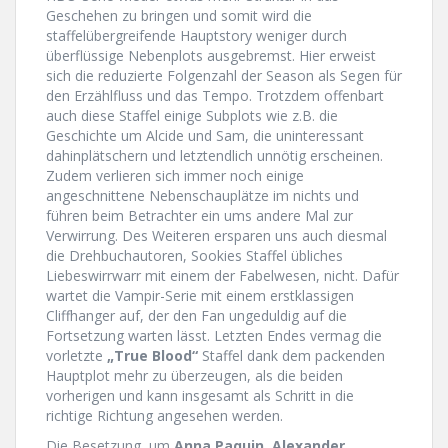
Geschehen zu bringen und somit wird die
staffelübergreifende Hauptstory weniger durch
überflüssige Nebenplots ausgebremst. Hier erweist
sich die reduzierte Folgenzahl der Season als Segen für
den Erzählfluss und das Tempo. Trotzdem offenbart
auch diese Staffel einige Subplots wie z.B. die
Geschichte um Alcide und Sam, die uninteressant
dahinplätschern und letztendlich unnötig erscheinen.
Zudem verlieren sich immer noch einige
angeschnittene Nebenschauplätze im nichts und
führen beim Betrachter ein ums andere Mal zur
Verwirrung. Des Weiteren ersparen uns auch diesmal
die Drehbuchautoren, Sookies Staffel übliches
Liebeswirrwarr mit einem der Fabelwesen, nicht. Dafür
wartet die Vampir-Serie mit einem erstklassigen
Cliffhanger auf, der den Fan ungeduldig auf die
Fortsetzung warten lässt. Letzten Endes vermag die
vorletzte
„True Blood“
Staffel dank dem packenden
Hauptplot mehr zu überzeugen, als die beiden
vorherigen und kann insgesamt als Schritt in die
richtige Richtung angesehen werden.
Die Besetzung, um
Anna Paquin
,
Alexander