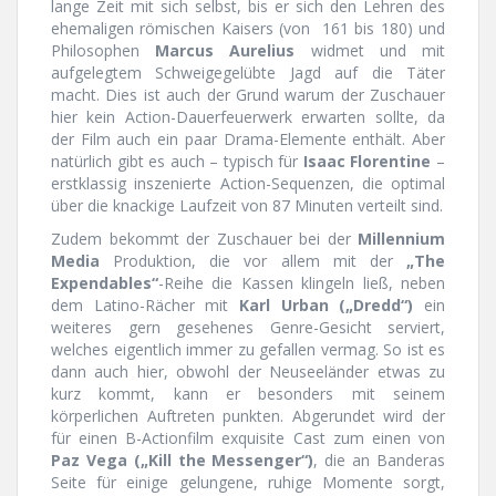
lange Zeit mit sich selbst, bis er sich den Lehren des
ehemaligen römischen Kaisers (von 161 bis 180) und
Philosophen
Marcus Aurelius
widmet und mit
aufgelegtem Schweigegelübte Jagd auf die Täter
macht. Dies ist auch der Grund warum der Zuschauer
hier kein Action-Dauerfeuerwerk erwarten sollte, da
der Film auch ein paar Drama-Elemente enthält. Aber
natürlich gibt es auch – typisch für
Isaac Florentine
–
erstklassig inszenierte Action-Sequenzen, die optimal
über die knackige Laufzeit von 87 Minuten verteilt sind.
Zudem bekommt der Zuschauer bei der
Millennium
Media
Produktion, die vor allem mit der
„The
Expendables“
-Reihe die Kassen klingeln ließ, neben
dem Latino-Rächer mit
Karl Urban („Dredd“)
ein
weiteres gern gesehenes Genre-Gesicht serviert,
welches eigentlich immer zu gefallen vermag. So ist es
dann auch hier, obwohl der Neuseeländer etwas zu
kurz kommt, kann er besonders mit seinem
körperlichen Auftreten punkten. Abgerundet wird der
für einen B-Actionfilm exquisite Cast zum einen von
Paz Vega („Kill the Messenger“)
, die an Banderas
Seite für einige gelungene, ruhige Momente sorgt,