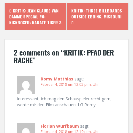
P
KRITIK: JEAN CLAUDE VAN
KRITIK: THREE BILLBOARDS
DAMME SPECIAL #6:
OUTSIDE EBBING, MISSOURI
o
KICKBOXER: KARATE TIGER 3
s
t
2 comments on “
KRITIK: PFAD DER
n
RACHE
”
a
Romy Matthias
sagt:
v
Februar 4, 2018 um 12:05 p.m. Uhr
i
Interessant, ich mag den Schauspieler recht gern,
g
werde mir den Film anschauen. LG Romy
a
t
Florian Wurfbaum
sagt:
Februar 4, 2018 um 12:19 p.m. Uhr