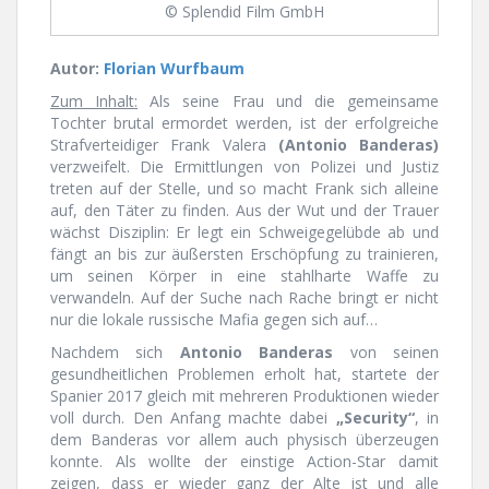
© Splendid Film GmbH
Autor:
Florian Wurfbaum
Zum Inhalt:
Als seine Frau und die gemeinsame
Tochter brutal ermordet werden, ist der erfolgreiche
Strafverteidiger Frank Valera
(Antonio Banderas)
verzweifelt. Die Ermittlungen von Polizei und Justiz
treten auf der Stelle, und so macht Frank sich alleine
auf, den Täter zu finden. Aus der Wut und der Trauer
wächst Disziplin: Er legt ein Schweigegelübde ab und
fängt an bis zur äußersten Erschöpfung zu trainieren,
um seinen Körper in eine stahlharte Waffe zu
verwandeln. Auf der Suche nach Rache bringt er nicht
nur die lokale russische Mafia gegen sich auf…
Nachdem sich
Antonio Banderas
von seinen
gesundheitlichen Problemen erholt hat, startete der
Spanier 2017 gleich mit mehreren Produktionen wieder
voll durch. Den Anfang machte dabei
„Security“
, in
dem Banderas vor allem auch physisch überzeugen
konnte. Als wollte der einstige Action-Star damit
zeigen, dass er wieder ganz der Alte ist und alle