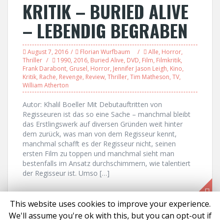
KRITIK – BURIED ALIVE
– LEBENDIG BEGRABEN
August 7, 2016
Florian Wurfbaum
Alle
,
Horror
,
Thriller
1990
,
2016
,
Buried Alive
,
DVD
,
Film
,
Filmkritik
,
Frank Darabont
,
Grusel
,
Horror
,
Jennifer Jason Leigh
,
Kino
,
Kritik
,
Rache
,
Revenge
,
Review
,
Thriller
,
Tim Matheson
,
TV
,
William Atherton
Autor: Khalil Boeller Mit Debutauftritten von
Regisseuren ist das so eine Sache – manchmal bleibt
das Erstlingswerk auf diversen Gründen weit hinter
dem zurück, was man von dem Regisseur kennt,
manchmal schafft es der Regisseur nicht, seinen
ersten Film zu toppen und manchmal sieht man
bestenfalls im Ansatz durchschimmern, wie talentiert
der Regisseur ist. Umso […]
This website uses cookies to improve your experience.
We'll assume you're ok with this, but you can opt-out if