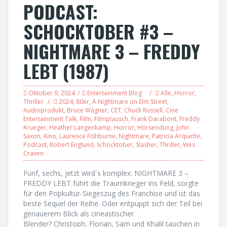
PODCAST:
SCHOCKTOBER #3 –
NIGHTMARE 3 – FREDDY
LEBT (1987)
Oktober 9, 2024
Entertainment Blog
Alle
,
Horror
,
Thriller
2024
,
80er
,
A Nightmare on Elm Street
,
Audioprodukt
,
Bruce Wagner
,
CET
,
Chuck Russell
,
Cine
Entertainment Talk
,
Film
,
Filmplausch
,
Frank Darabont
,
Freddy
Krueger
,
Heather Langenkamp
,
Horror
,
Hörsendung
,
John
Saxon
,
Kino
,
Laurence Fishburne
,
Nightmare
,
Patricia Arquette
,
Podcast
,
Robert Englund
,
Schocktober
,
Slasher
,
Thriller
,
Wes
Craven
Fünf, sechs, jetzt wird´s komplex: NIGHTMARE 3 –
FREDDY LEBT führt die Traumkrieger ins Feld, sorgte
für den Popkultur-Siegeszug des Franchise und ist das
beste Sequel der Reihe. Oder entpuppt sich der Teil bei
genauerem Blick als cineastischer
Blender? Christoph, Florian, Sam und Khalil tauchen in