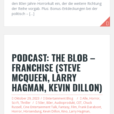
den 80er-Jahre-Horrorkult ein, der die weitere Richtung
der Reihe vorgab. Plus: Bonus-Entdeckungen bei der
politisch – […]
PODCAST: THE BLOB –
FRANCHISE (STEVE
MCQUEEN, LARRY
HAGMAN, KEVIN DILLON)
Oktober 29, 2023
Entertainment Blog
Alle
,
Horror
,
Sci-Fi
,
Thriller
50er
,
80er
,
Audioprodukt
,
CET
,
Chuck
Russell
,
Cine Entertainment Talk
,
Fantasy
,
Film
,
Frank Darabont
,
Horror
,
Hörsendung
,
Kevin Dillon
,
Kino
,
Larry Hagman
,