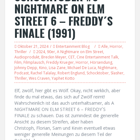
NIGHTMARE ON ELM
STREET 6 – FREDDY´S
FINALE (1991)
Oktober 21, 2024
Entertainment Blog
Alle
,
Horror
,
Thriller
2024
,
90er
,
A Nightmare on Elm Street
,
Audioprodukt
,
Breckin Meyer
,
CET
,
Cine Entertainment Talk
,
Film
,
Filmplausch
,
Freddy Krueger
,
Horror
,
Hörsendung
,
Johnny Depp
,
Kino
,
Lisa Zane
,
Michael De Luca
,
Nightmare
,
Podcast
,
Rachel Talalay
,
Robert Englund
,
Schocktober
,
Slasher
,
Thriller
,
Wes Craven
,
Yaphet Kotto
Elf, zwölf, hier gibt es Wölf. Okay, nicht wirklich, aber
finde du mal etwas, das sich auf Zwölf reimt!
Wahrscheinlich ist das auch unterhaltsamer, als A
NIGHTMARE ON ELM STREET 6 – FREDDY´S
FINALE zu schauen. Das ist zumindest die generelle
Ansicht zu diesem Streifen, aber haben
Christoph, Florian, Sam und Kevin eventuell etwas
weniger generelle Meinungen zu diesem Teil der