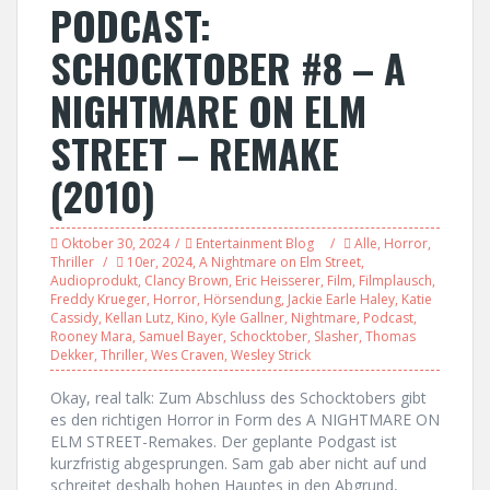
PODCAST:
SCHOCKTOBER #8 – A
NIGHTMARE ON ELM
STREET – REMAKE
(2010)
Oktober 30, 2024
Entertainment Blog
Alle
,
Horror
,
Thriller
10er
,
2024
,
A Nightmare on Elm Street
,
Audioprodukt
,
Clancy Brown
,
Eric Heisserer
,
Film
,
Filmplausch
,
Freddy Krueger
,
Horror
,
Hörsendung
,
Jackie Earle Haley
,
Katie
Cassidy
,
Kellan Lutz
,
Kino
,
Kyle Gallner
,
Nightmare
,
Podcast
,
Rooney Mara
,
Samuel Bayer
,
Schocktober
,
Slasher
,
Thomas
Dekker
,
Thriller
,
Wes Craven
,
Wesley Strick
Okay, real talk: Zum Abschluss des Schocktobers gibt
es den richtigen Horror in Form des A NIGHTMARE ON
ELM STREET-Remakes. Der geplante Podgast ist
kurzfristig abgesprungen. Sam gab aber nicht auf und
schreitet deshalb hohen Hauptes in den Abgrund,