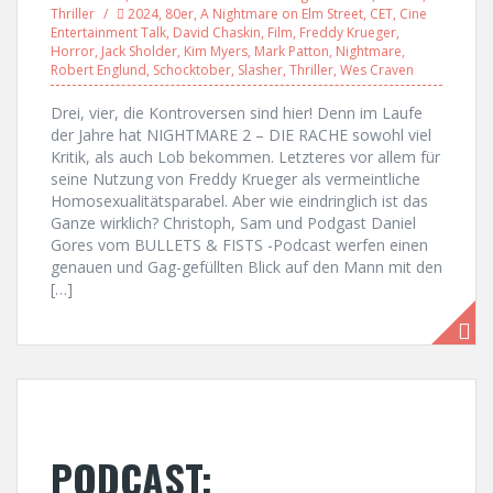
Thriller
2024
,
80er
,
A Nightmare on Elm Street
,
CET
,
Cine
Entertainment Talk
,
David Chaskin
,
Film
,
Freddy Krueger
,
Horror
,
Jack Sholder
,
Kim Myers
,
Mark Patton
,
Nightmare
,
Robert Englund
,
Schocktober
,
Slasher
,
Thriller
,
Wes Craven
Drei, vier, die Kontroversen sind hier! Denn im Laufe
der Jahre hat NIGHTMARE 2 – DIE RACHE sowohl viel
Kritik, als auch Lob bekommen. Letzteres vor allem für
seine Nutzung von Freddy Krueger als vermeintliche
Homosexualitätsparabel. Aber wie eindringlich ist das
Ganze wirklich? Christoph, Sam und Podgast Daniel
Gores vom BULLETS & FISTS -Podcast werfen einen
genauen und Gag-gefüllten Blick auf den Mann mit den
[…]
PODCAST: