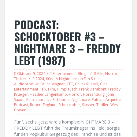
PODCAST:
SCHOCKTOBER #3 –
NIGHTMARE 3 – FREDDY
LEBT (1987)
Oktober 9, 2024
Entertainment Blog
Alle
,
Horror
,
Thriller
2024
,
80er
,
A Nightmare on Elm Street
,
Audioprodukt
,
Bruce Wagner
,
CET
,
Chuck Russell
,
Cine
Entertainment Talk
,
Film
,
Filmplausch
,
Frank Darabont
,
Freddy
Krueger
,
Heather Langenkamp
,
Horror
,
Hörsendung
,
John
Saxon
,
Kino
,
Laurence Fishburne
,
Nightmare
,
Patricia Arquette
,
Podcast
,
Robert Englund
,
Schocktober
,
Slasher
,
Thriller
,
Wes
Craven
Fünf, sechs, jetzt wird´s komplex: NIGHTMARE 3 –
FREDDY LEBT führt die Traumkrieger ins Feld, sorgte
für den Popkultur-Siegeszug des Franchise und ist das