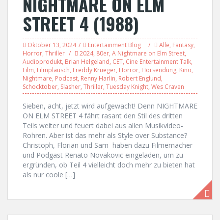
NIGHTMARE ON ELM
STREET 4 (1988)
Oktober 13, 2024
Entertainment Blog
Alle
,
Fantasy
,
Horror
,
Thriller
2024
,
80er
,
A Nightmare on Elm Street
,
Audioprodukt
,
Brian Helgeland
,
CET
,
Cine Entertainment Talk
,
Film
,
Filmplausch
,
Freddy Krueger
,
Horror
,
Hörsendung
,
Kino
,
Nightmare
,
Podcast
,
Renny Harlin
,
Robert Englund
,
Schocktober
,
Slasher
,
Thriller
,
Tuesday Knight
,
Wes Craven
Sieben, acht, jetzt wird aufgewacht! Denn NIGHTMARE
ON ELM STREET 4 fährt rasant den Stil des dritten
Teils weiter und feuert dabei aus allen Musikvideo-
Rohren. Aber ist das mehr als Style over Substance?
Christoph, Florian und Sam haben dazu Filmemacher
und Podgast Renato Novakovic eingeladen, um zu
ergründen, ob Teil 4 vielleicht doch mehr zu bieten hat
als nur coole […]