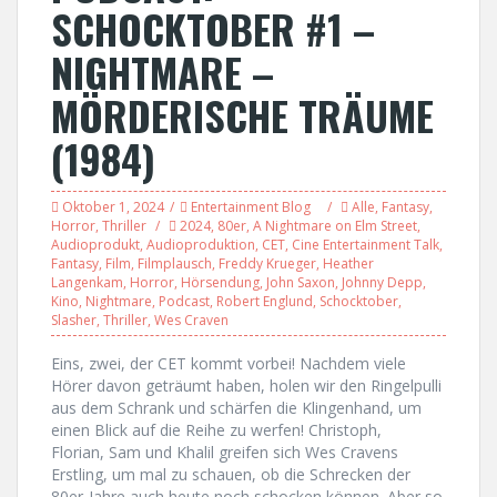
SCHOCKTOBER #1 –
NIGHTMARE –
MÖRDERISCHE TRÄUME
(1984)
Oktober 1, 2024
Entertainment Blog
Alle
,
Fantasy
,
Horror
,
Thriller
2024
,
80er
,
A Nightmare on Elm Street
,
Audioprodukt
,
Audioproduktion
,
CET
,
Cine Entertainment Talk
,
Fantasy
,
Film
,
Filmplausch
,
Freddy Krueger
,
Heather
Langenkam
,
Horror
,
Hörsendung
,
John Saxon
,
Johnny Depp
,
Kino
,
Nightmare
,
Podcast
,
Robert Englund
,
Schocktober
,
Slasher
,
Thriller
,
Wes Craven
Eins, zwei, der CET kommt vorbei! Nachdem viele
Hörer davon geträumt haben, holen wir den Ringelpulli
aus dem Schrank und schärfen die Klingenhand, um
einen Blick auf die Reihe zu werfen! Christoph,
Florian, Sam und Khalil greifen sich Wes Cravens
Erstling, um mal zu schauen, ob die Schrecken der
80er-Jahre auch heute noch schocken können. Aber so