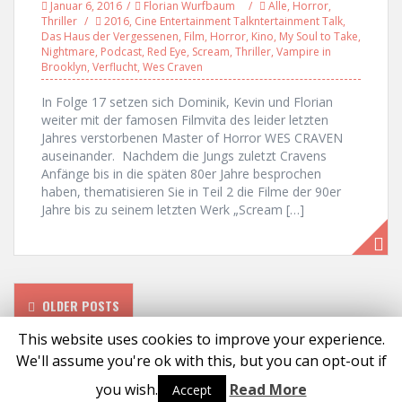
Januar 6, 2016
Florian Wurfbaum
Alle
,
Horror
,
Thriller
2016
,
Cine Entertainment Talkntertainment Talk
,
Das Haus der Vergessenen
,
Film
,
Horror
,
Kino
,
My Soul to Take
,
Nightmare
,
Podcast
,
Red Eye
,
Scream
,
Thriller
,
Vampire in
Brooklyn
,
Verflucht
,
Wes Craven
In Folge 17 setzen sich Dominik, Kevin und Florian
weiter mit der famosen Filmvita des leider letzten
Jahres verstorbenen Master of Horror WES CRAVEN
auseinander. Nachdem die Jungs zuletzt Cravens
Anfänge bis in die späten 80er Jahre besprochen
haben, thematisieren Sie in Teil 2 die Filme der 90er
Jahre bis zu seinem letzten Werk „Scream […]
P
OLDER POSTS
o
This website uses cookies to improve your experience.
We'll assume you're ok with this, but you can opt-out if
s
Proudly powered by WordPress
|
Theme:
Solon
by aThemes
you wish.
Read More
Accept