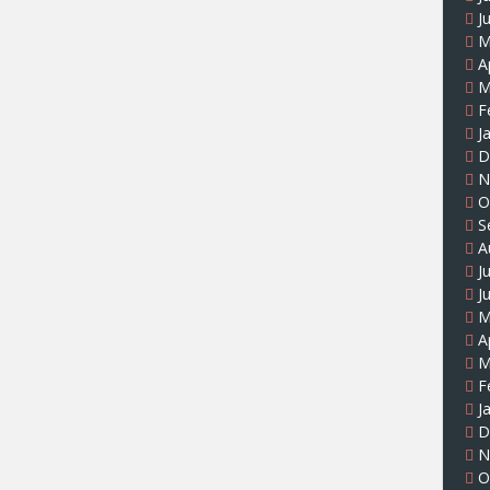
J
M
A
M
F
J
D
N
O
S
A
J
J
M
A
M
F
J
D
N
O