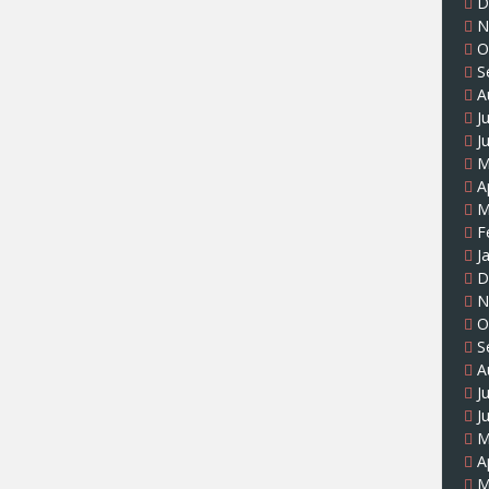
D
N
O
S
A
J
J
M
A
M
F
J
D
N
O
S
A
J
J
M
A
M