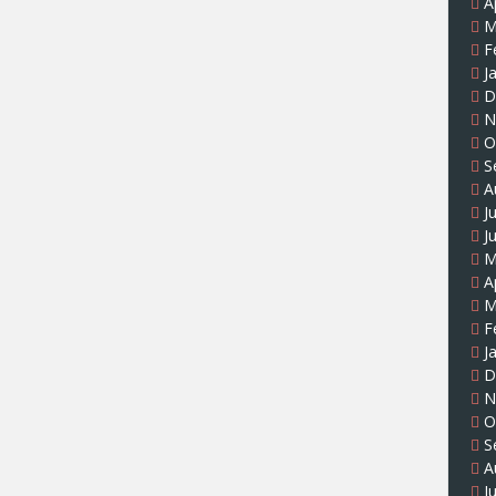
A
M
F
J
D
N
O
S
A
J
J
M
A
M
F
J
D
N
O
S
A
J