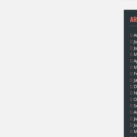
AR
A
J
J
M
A
M
F
J
D
N
O
S
A
J
J
M