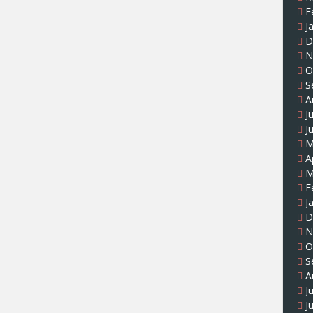
F
J
D
N
O
S
A
J
J
M
A
M
F
J
D
N
O
S
A
J
J