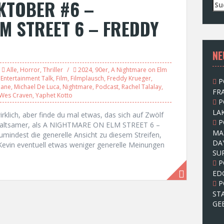
KTOBER #6 –
S
u
M STREET 6 – FREDDY
c
h
e
NE
n
n
Alle
,
Horror
,
Thriller
2024
,
90er
,
A Nightmare on Elm
a
 Entertainment Talk
,
Film
,
Filmplausch
,
Freddy Krueger
,
P
c
Zane
,
Michael De Luca
,
Nightmare
,
Podcast
,
Rachel Talalay
,
FRA
h
Wes Craven
,
Yaphet Kotto
P
:
LAK
 wirklich, aber finde du mal etwas, das sich auf Zwölf
P
erhaltsamer, als A NIGHTMARE ON ELM STREET 6 –
MA
indest die generelle Ansicht zu diesem Streifen,
DA
Kevin eventuell etwas weniger generelle Meinungen
SU
P
ED
P
ST
GE