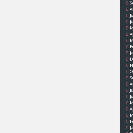
S
A
J
J
M
A
M
F
J
D
N
O
S
A
J
J
M
A
M
F
J