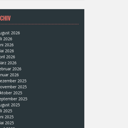
CHIV
ugust 2026
uli 2026
uni 2026
ai 2026
pril 2026
ärz 2026
ebruar 2026
anuar 2026
ezember 2025
ovember 2025
ktober 2025
eptember 2025
ugust 2025
uli 2025
uni 2025
ai 2025