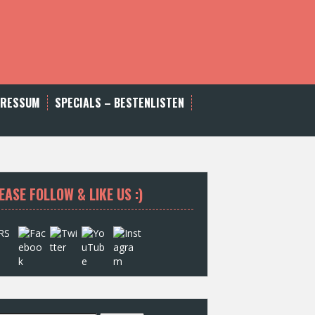
PRESSUM
SPECIALS – BESTENLISTEN
EASE FOLLOW & LIKE US :)