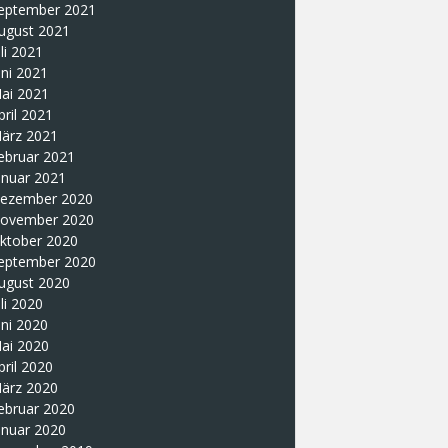
eptember 2021
ugust 2021
uli 2021
uni 2021
ai 2021
pril 2021
ärz 2021
ebruar 2021
anuar 2021
ezember 2020
ovember 2020
ktober 2020
eptember 2020
ugust 2020
uli 2020
uni 2020
ai 2020
pril 2020
ärz 2020
ebruar 2020
anuar 2020