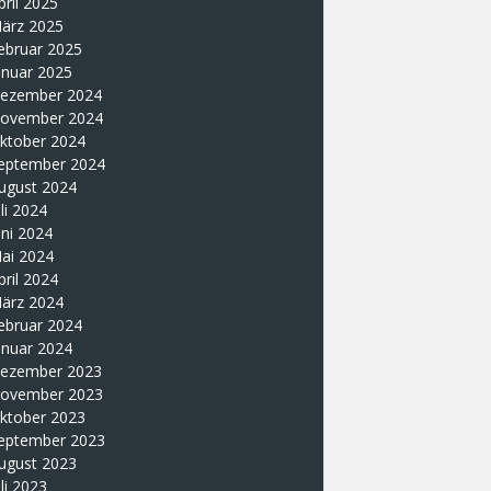
pril 2025
ärz 2025
ebruar 2025
anuar 2025
ezember 2024
ovember 2024
ktober 2024
eptember 2024
ugust 2024
uli 2024
uni 2024
ai 2024
pril 2024
ärz 2024
ebruar 2024
anuar 2024
ezember 2023
ovember 2023
ktober 2023
eptember 2023
ugust 2023
uli 2023