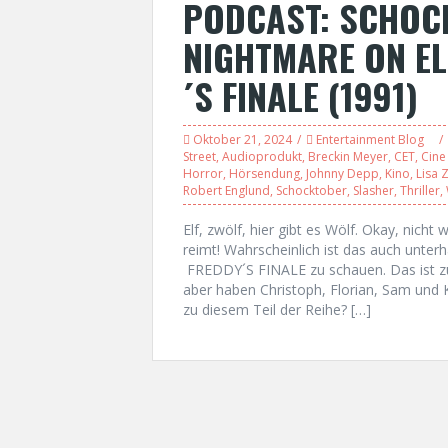
PODCAST: SCHOC
NIGHTMARE ON EL
´S FINALE (1991)
Oktober 21, 2024
Entertainment Blog
Street
,
Audioprodukt
,
Breckin Meyer
,
CET
,
Cine
Horror
,
Hörsendung
,
Johnny Depp
,
Kino
,
Lisa 
Robert Englund
,
Schocktober
,
Slasher
,
Thriller
,
Elf, zwölf, hier gibt es Wölf. Okay, nicht
reimt! Wahrscheinlich ist das auch unt
FREDDY´S FINALE zu schauen. Das ist zum
aber haben Christoph, Florian, Sam und 
zu diesem Teil der Reihe? […]