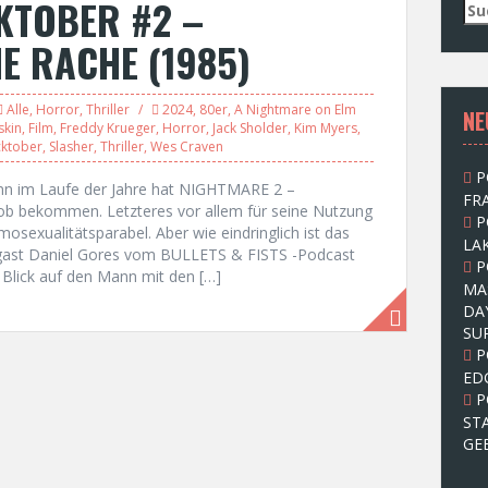
KTOBER #2 –
S
u
E RACHE (1985)
c
h
e
Alle
,
Horror
,
Thriller
2024
,
80er
,
A Nightmare on Elm
NE
n
skin
,
Film
,
Freddy Krueger
,
Horror
,
Jack Sholder
,
Kim Myers
,
n
cktober
,
Slasher
,
Thriller
,
Wes Craven
a
P
c
Denn im Laufe der Jahre hat NIGHTMARE 2 –
FRA
h
Lob bekommen. Letzteres vor allem für seine Nutzung
P
:
osexualitätsparabel. Aber wie eindringlich ist das
LAK
dgast Daniel Gores vom BULLETS & FISTS -Podcast
P
Blick auf den Mann mit den […]
MA
DA
SU
P
ED
P
ST
GE