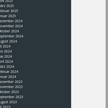
pril 2025
ärz 2025
ebruar 2025
anuar 2025
ezember 2024
ovember 2024
ktober 2024
eptember 2024
ugust 2024
uli 2024
uni 2024
ai 2024
pril 2024
ärz 2024
ebruar 2024
anuar 2024
ezember 2023
ovember 2023
ktober 2023
eptember 2023
ugust 2023
uli 2023