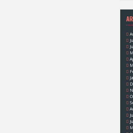
AR
A
J
J
M
A
M
F
J
D
N
O
S
A
J
J
M