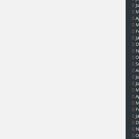
J
M
A
M
F
J
D
N
O
S
A
J
J
M
A
M
F
J
D
N
O