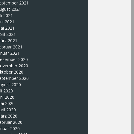
eptember 2021
ugust 2021
uli 2021
uni 2021
ai 2021
pril 2021
ärz 2021
ebruar 2021
anuar 2021
ezember 2020
ovember 2020
ktober 2020
eptember 2020
ugust 2020
uli 2020
uni 2020
ai 2020
pril 2020
ärz 2020
ebruar 2020
anuar 2020