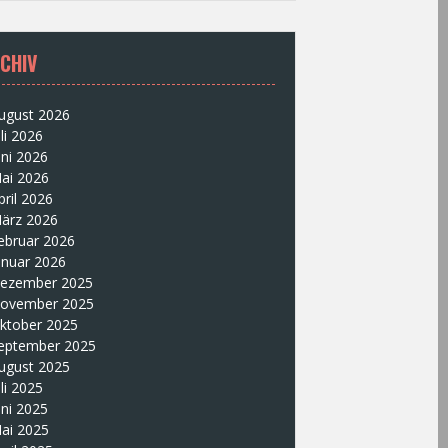
CHIV
ugust 2026
uli 2026
uni 2026
ai 2026
pril 2026
ärz 2026
ebruar 2026
anuar 2026
ezember 2025
ovember 2025
ktober 2025
eptember 2025
ugust 2025
uli 2025
uni 2025
ai 2025