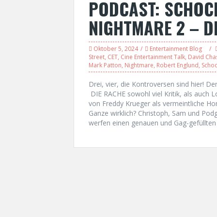
PODCAST: SCHOC
NIGHTMARE 2 – DI
Oktober 5, 2024
Entertainment Blog
Street
,
CET
,
Cine Entertainment Talk
,
David Cha
Mark Patton
,
Nightmare
,
Robert Englund
,
Scho
Drei, vier, die Kontroversen sind hier! 
DIE RACHE sowohl viel Kritik, als auch 
von Freddy Krueger als vermeintliche Hom
Ganze wirklich? Christoph, Sam und Po
werfen einen genauen und Gag-gefüllten 