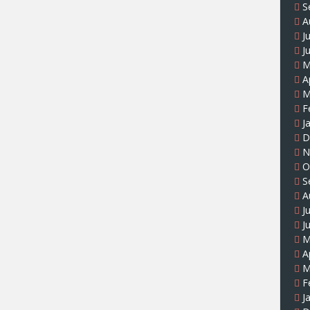
S
A
J
J
M
A
M
F
J
D
N
O
S
A
J
J
M
A
M
F
J