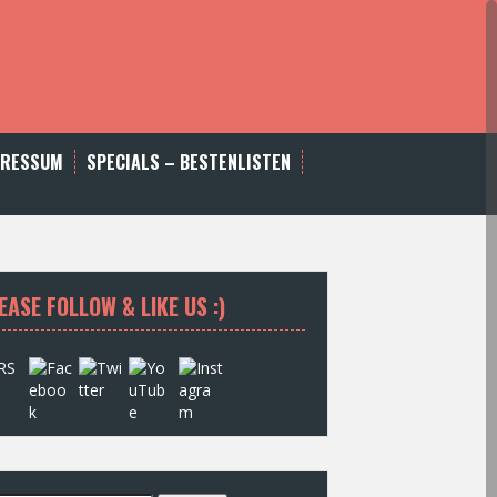
PRESSUM
SPECIALS – BESTENLISTEN
EASE FOLLOW & LIKE US :)