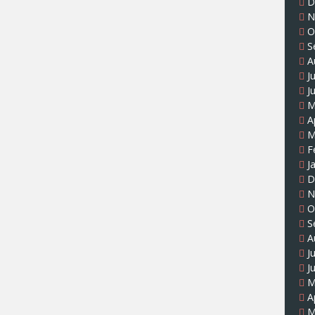
D
N
O
S
A
J
J
M
A
M
F
J
D
N
O
S
A
J
J
M
A
M