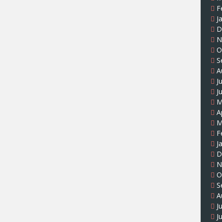
F
J
D
N
O
S
A
J
J
M
A
M
F
J
D
N
O
S
A
J
J