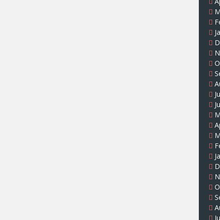
A
M
F
J
D
N
O
S
A
J
J
M
A
M
F
J
D
N
O
S
A
J