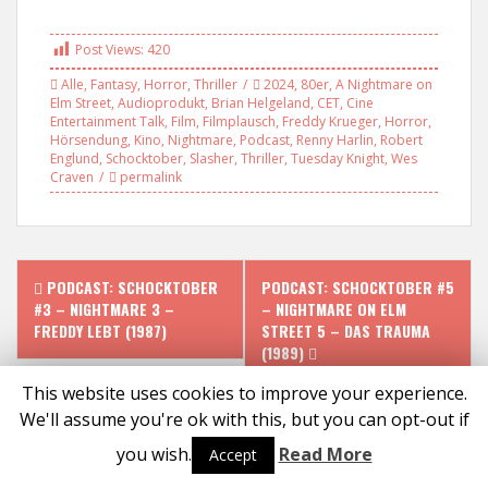
Post Views:
420
Alle
,
Fantasy
,
Horror
,
Thriller
2024
,
80er
,
A Nightmare on
Elm Street
,
Audioprodukt
,
Brian Helgeland
,
CET
,
Cine
Entertainment Talk
,
Film
,
Filmplausch
,
Freddy Krueger
,
Horror
,
Hörsendung
,
Kino
,
Nightmare
,
Podcast
,
Renny Harlin
,
Robert
Englund
,
Schocktober
,
Slasher
,
Thriller
,
Tuesday Knight
,
Wes
Craven
permalink
P
PODCAST: SCHOCKTOBER
PODCAST: SCHOCKTOBER #5
#3 – NIGHTMARE 3 –
– NIGHTMARE ON ELM
o
FREDDY LEBT (1987)
STREET 5 – DAS TRAUMA
(1989)
s
This website uses cookies to improve your experience.
t
We'll assume you're ok with this, but you can opt-out if
Proudly powered by WordPress
|
Theme:
Solon
by aThemes
you wish.
Read More
n
Accept
Social media & sharing icons powered by
UltimatelySocial