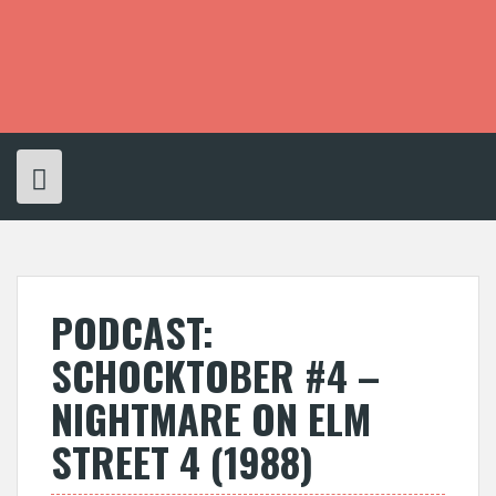
S
k
i
p
t
o
c
o
n
t
e
n
t
PODCAST:
SCHOCKTOBER #4 –
NIGHTMARE ON ELM
STREET 4 (1988)