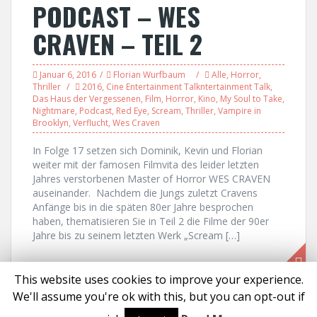
PODCAST – WES
CRAVEN – TEIL 2
Januar 6, 2016
Florian Wurfbaum
Alle
,
Horror
,
Thriller
2016
,
Cine Entertainment Talkntertainment Talk
,
Das Haus der Vergessenen
,
Film
,
Horror
,
Kino
,
My Soul to Take
,
Nightmare
,
Podcast
,
Red Eye
,
Scream
,
Thriller
,
Vampire in
Brooklyn
,
Verflucht
,
Wes Craven
In Folge 17 setzen sich Dominik, Kevin und Florian
weiter mit der famosen Filmvita des leider letzten
Jahres verstorbenen Master of Horror WES CRAVEN
auseinander. Nachdem die Jungs zuletzt Cravens
Anfänge bis in die späten 80er Jahre besprochen
haben, thematisieren Sie in Teil 2 die Filme der 90er
Jahre bis zu seinem letzten Werk „Scream […]
This website uses cookies to improve your experience.
We'll assume you're ok with this, but you can opt-out if
Proudly powered by WordPress
|
Theme:
Solon
by aThemes