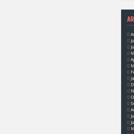
AR
A
J
J
M
A
M
F
J
D
N
O
S
A
J
J
M