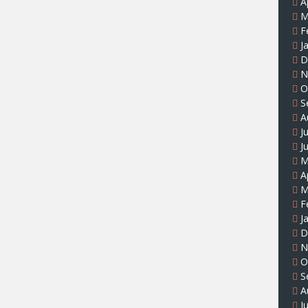
A
M
F
J
D
N
O
S
A
J
J
M
A
M
F
J
D
N
O
S
A
J