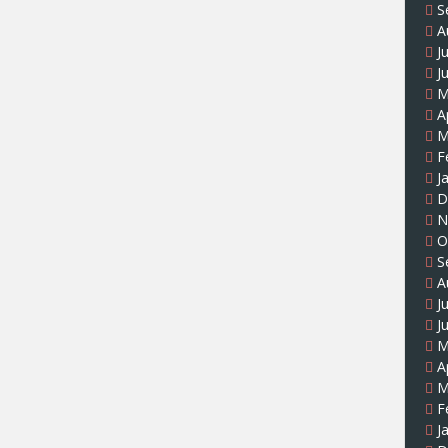
S
A
J
J
M
A
M
F
J
D
N
O
S
A
J
J
M
A
M
F
J