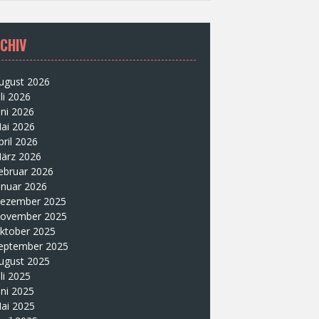
CHIV
ugust 2026
uli 2026
uni 2026
ai 2026
pril 2026
ärz 2026
ebruar 2026
anuar 2026
ezember 2025
ovember 2025
ktober 2025
eptember 2025
ugust 2025
uli 2025
uni 2025
ai 2025