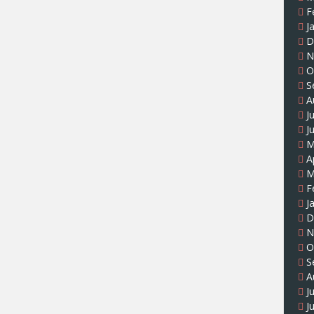
F
J
D
N
O
S
A
J
J
M
A
M
F
J
D
N
O
S
A
J
J