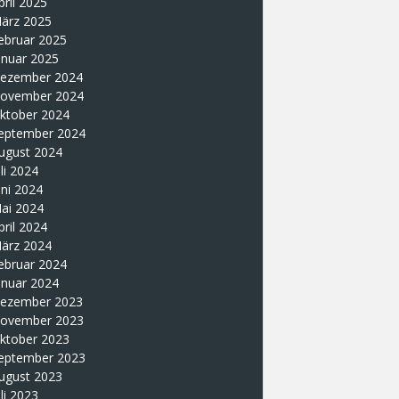
pril 2025
ärz 2025
ebruar 2025
anuar 2025
ezember 2024
ovember 2024
ktober 2024
eptember 2024
ugust 2024
uli 2024
uni 2024
ai 2024
pril 2024
ärz 2024
ebruar 2024
anuar 2024
ezember 2023
ovember 2023
ktober 2023
eptember 2023
ugust 2023
uli 2023