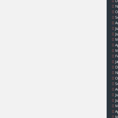
D
N
O
S
A
J
J
M
A
M
F
J
D
N
O
S
A
J
J
M
A
M