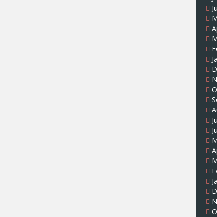
J
M
A
M
F
J
D
N
O
S
A
J
J
M
A
M
F
J
D
N
O