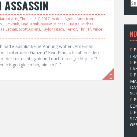
N ASSASSIN
S
u
c
artial-Arts
,
Thriller
2017
,
Action
,
Agent
,
American
h
lm
,
Filmkritik
,
Kino
,
Kritik Review
,
Michael Cuesta
,
Michael
e
aa Lathan
,
Scott Adkins
,
Taylor Kitsch
,
Terror
,
Thriller
,
Vince
NE
n
n
a
 ich hatte absolut keine Ahnung woher „American
P
c
er hinter dem Ganzen? Kein Plan, ich sah nur den
FRA
h
r, der mir nichts gab und dachte mir „echt jetzt“?
P
:
ich gottgleich bin, bin ich […]
LAK
P
MA
DA
SU
P
ED
P
ST
GE