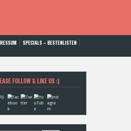
PRESSUM
SPECIALS – BESTENLISTEN
EASE FOLLOW & LIKE US :)