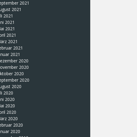
eptember 2021
ugust 2021
uli 2021
uni 2021
ai 2021
pril 2021
ärz 2021
ebruar 2021
anuar 2021
ezember 2020
ovember 2020
ktober 2020
eptember 2020
ugust 2020
uli 2020
uni 2020
ai 2020
pril 2020
ärz 2020
ebruar 2020
anuar 2020