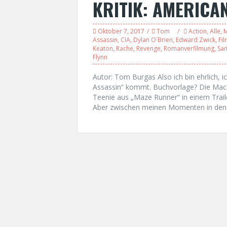
KRITIK: AMERICA
Oktober 7, 2017
Tom
Action
,
Alle
,
M
Assassin
,
CIA
,
Dylan O´Brien
,
Edward Zwick
,
Fi
Keaton
,
Rache
,
Revenge
,
Romanverfilmung
,
San
Flynn
Autor: Tom Burgas Also ich bin ehrlich,
Assassin“ kommt. Buchvorlage? Die Mach
Teenie aus „Maze Runner“ in einem Traile
Aber zwischen meinen Momenten in denen 