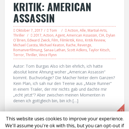
KRITIK: AMERICAN
ASSASSIN
Oktober 7, 2017
Tom
Action
,
Alle
,
Martial-Arts
,
Thriller
2017
,
Action
,
Agent
,
American Assassin
,
CIA
,
Dylan
O´Brien
,
Edward Zwick
,
Film
,
Filmkritik
,
Kino
,
Kritik Review
,
Michael Cuesta
,
Michael Keaton
,
Rache
,
Revenge
,
Romanverfilmung
,
Sanaa Lathan
,
Scott Adkins
,
Taylor Kitsch
,
Terror
,
Thriller
,
Vince Flynn
Autor: Tom Burgas Also ich bin ehrlich, ich hatte
absolut keine Ahnung woher „American Assassin“
kommt. Buchvorlage? Die Macher hinter dem Ganzen?
Kein Plan, ich sah nur den Teenie aus „Maze Runner“
in einem Trailer, der mir nichts gab und dachte mir
„echt jetzt“? Aber zwischen meinen Momenten in
denen ich gottgleich bin, bin ich […]
This website uses cookies to improve your experience.
We'll assume you're ok with this, but you can opt-out if