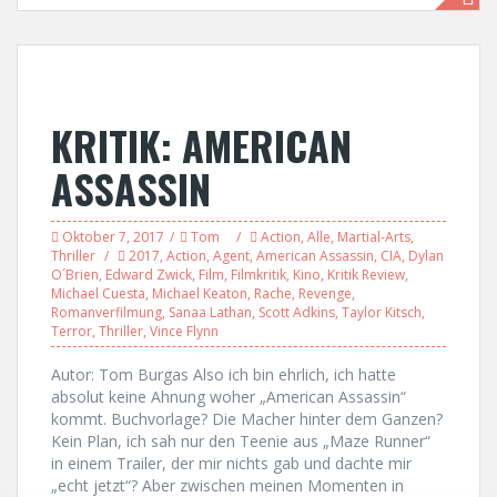
KRITIK: AMERICAN
ASSASSIN
Oktober 7, 2017
Tom
Action
,
Alle
,
Martial-Arts
,
Thriller
2017
,
Action
,
Agent
,
American Assassin
,
CIA
,
Dylan
O´Brien
,
Edward Zwick
,
Film
,
Filmkritik
,
Kino
,
Kritik Review
,
Michael Cuesta
,
Michael Keaton
,
Rache
,
Revenge
,
Romanverfilmung
,
Sanaa Lathan
,
Scott Adkins
,
Taylor Kitsch
,
Terror
,
Thriller
,
Vince Flynn
Autor: Tom Burgas Also ich bin ehrlich, ich hatte
absolut keine Ahnung woher „American Assassin“
kommt. Buchvorlage? Die Macher hinter dem Ganzen?
Kein Plan, ich sah nur den Teenie aus „Maze Runner“
in einem Trailer, der mir nichts gab und dachte mir
„echt jetzt“? Aber zwischen meinen Momenten in