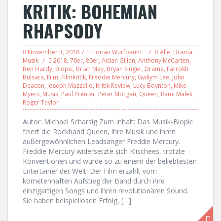
KRITIK: BOHEMIAN
RHAPSODY
November 3, 2018
Florian Wurfbaum
Alle
,
Drama
,
Musik
2018
,
70er
,
80er
,
Aidan Gillen
,
Anthony McCarten
,
Ben Hardy
,
Biopic
,
Brian May
,
Bryan Singer
,
Drama
,
Farrokh
Bulsara
,
Film
,
Filmkritik
,
Freddie Mercury
,
Gwliym Lee
,
John
Deacon
,
Joseph Mazzello
,
Kritik Review
,
Lucy Boynton
,
Mike
Myers
,
Musik
,
Paul Prenter
,
Peter Morgan
,
Queen
,
Rami Malek
,
Roger Taylor
Autor: Michael Scharsig Zum Inhalt: Das Musik-Biopic
feiert die Rockband Queen, ihre Musik und ihren
außergewöhnlichen Leadsänger Freddie Mercury.
Freddie Mercury widersetzte sich Klischees, trotzte
Konventionen und wurde so zu einem der beliebtesten
Entertainer der Welt. Der Film erzählt vom
kometenhaften Aufstieg der Band durch ihre
einzigartigen Songs und ihren revolutionären Sound.
Sie haben beispiellosen Erfolg, […]