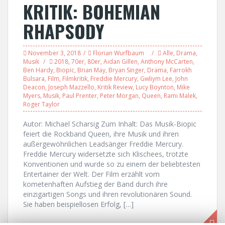
KRITIK: BOHEMIAN
RHAPSODY
November 3, 2018
Florian Wurfbaum
Alle
,
Drama
,
Musik
2018
,
70er
,
80er
,
Aidan Gillen
,
Anthony McCarten
,
Ben Hardy
,
Biopic
,
Brian May
,
Bryan Singer
,
Drama
,
Farrokh
Bulsara
,
Film
,
Filmkritik
,
Freddie Mercury
,
Gwliym Lee
,
John
Deacon
,
Joseph Mazzello
,
Kritik Review
,
Lucy Boynton
,
Mike
Myers
,
Musik
,
Paul Prenter
,
Peter Morgan
,
Queen
,
Rami Malek
,
Roger Taylor
Autor: Michael Scharsig Zum Inhalt: Das Musik-Biopic
feiert die Rockband Queen, ihre Musik und ihren
außergewöhnlichen Leadsänger Freddie Mercury.
Freddie Mercury widersetzte sich Klischees, trotzte
Konventionen und wurde so zu einem der beliebtesten
Entertainer der Welt. Der Film erzählt vom
kometenhaften Aufstieg der Band durch ihre
einzigartigen Songs und ihren revolutionären Sound.
Sie haben beispiellosen Erfolg, […]