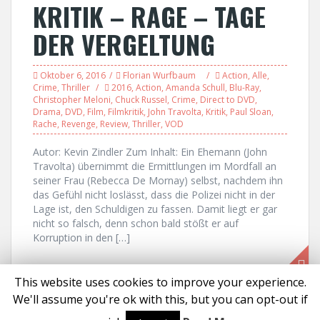
KRITIK – RAGE – TAGE
DER VERGELTUNG
Oktober 6, 2016
Florian Wurfbaum
Action
,
Alle
,
Crime
,
Thriller
2016
,
Action
,
Amanda Schull
,
Blu-Ray
,
Christopher Meloni
,
Chuck Russel
,
Crime
,
Direct to DVD
,
Drama
,
DVD
,
Film
,
Filmkritik
,
John Travolta
,
Kritik
,
Paul Sloan
,
Rache
,
Revenge
,
Review
,
Thriller
,
VOD
Autor: Kevin Zindler Zum Inhalt: Ein Ehemann (John
Travolta) übernimmt die Ermittlungen im Mordfall an
seiner Frau (Rebecca De Mornay) selbst, nachdem ihn
das Gefühl nicht loslässt, dass die Polizei nicht in der
Lage ist, den Schuldigen zu fassen. Damit liegt er gar
nicht so falsch, denn schon bald stößt er auf
Korruption in den […]
This website uses cookies to improve your experience.
We'll assume you're ok with this, but you can opt-out if
Proudly powered by WordPress
|
Theme:
Solon
by aThemes