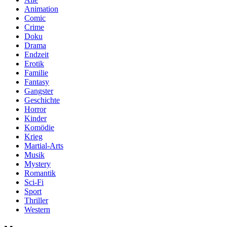
Animation
Comic
Crime
Doku
Drama
Endzeit
Erotik
Familie
Fantasy
Gangster
Geschichte
Horror
Kinder
Komödie
Krieg
Martial-Arts
Musik
Mystery
Romantik
Sci-Fi
Sport
Thriller
Western