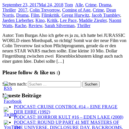
September 23, 2017
Mai 24, 2018
Tom
Alle
,
Crime
,
Drama
,
Thriller
2017
,
Colin Trevorrow
,
Coming of Age
,
Crime
,
Dean
Norris
,
Drama
,
Film
,
Filmkritik
,
Gregg Hurwitz
,
Jacob Trambley
,
Jaeden Lieberher
,
Kino
,
Kritik
,
Lee Pace
,
Maddie Ziegler
,
Naomi
Watts
,
Rache
,
Review
,
Sarah Silverman
,
Thriller
Autor: Tom Burgas Also ich gebe es ja zu, ich hatte bei JURASSIC
WORLD einen Mordsspaß, so richtig! Somit war der neue Film von
Colin Trevorrow fast schon Pflichtprogramm, gerade da er den
neuen STAR WARS machen sollte. Eine kleine 10 Mio. Dollar
Fingerübung zwischen zwei Riesenblockbustern klingt auch nach
einer guten Idee. Dabei sollte […]
Please follow & like us :)
Suchen nach:
Neueste Beiträge
PODCAST: CRUISE CONTROL #14 – EINE FRAGE
DER EHRE (1992)
PODCAST: HORROR KULT #16 – EDEN LAKE (2008)
PODCAST: ROUND UP PART 41 MIT MASTERS OF
THE UNIVERSE, DISCLOSURE DAY, BACKROOMS,