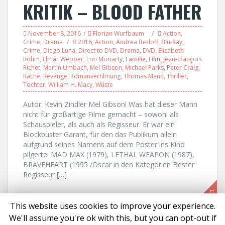
KRITIK – BLOOD FATHER
November 8, 2016
Florian Wurfbaum
Action
,
Crime
,
Drama
2016
,
Action
,
Andrea Berloff
,
Blu-Ray
,
Crime
,
Diego Luna
,
Direct to DVD
,
Drama
,
DVD
,
Elisabeth
Röhm
,
Elmar Wepper
,
Erin Moriarty
,
Familie
,
Film
,
Jean-François
Richet
,
Martin Umbach
,
Mel Gibson
,
Michael Parks
,
Peter Craig
,
Rache
,
Revenge
,
Romanverfilmung
,
Thomas Mann
,
Thriller
,
Tochter
,
William H. Macy
,
Wüste
Autor: Kevin Zindler Mel Gibson! Was hat dieser Mann
nicht für großartige Filme gemacht – sowohl als
Schauspieler, als auch als Regisseur. Er war ein
Blockbuster Garant, für den das Publikum allein
aufgrund seines Namens auf dem Poster ins Kino
pilgerte. MAD MAX (1979), LETHAL WEAPON (1987),
BRAVEHEART (1995 /Oscar in den Kategorien Bester
Regisseur […]
This website uses cookies to improve your experience.
We'll assume you're ok with this, but you can opt-out if