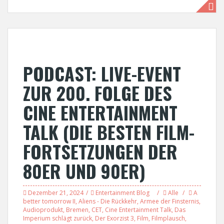
PODCAST: LIVE-EVENT
ZUR 200. FOLGE DES
CINE ENTERTAINMENT
TALK (DIE BESTEN FILM-
FORTSETZUNGEN DER
80ER UND 90ER)
Dezember 21, 2024
Entertainment Blog
Alle
A
better tomorrow II
,
Aliens - Die Rückkehr
,
Armee der Finsternis
,
Audioprodukt
,
Bremen
,
CET
,
Cine Entertainment Talk
,
Das
Imperium schlägt zurück
,
Der Exorzist 3
,
Film
,
Filmplausch
,