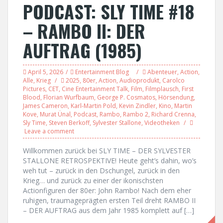
PODCAST: SLY TIME #18
– RAMBO II: DER
AUFTRAG (1985)
April 5, 2026
Entertainment Blog
Abenteuer
,
Action
,
Alle
,
Krieg
2025
,
80er
,
Action
,
Audioprodukt
,
Carolco
Pictures
,
CET
,
Cine Entertainment Talk
,
Film
,
Filmplausch
,
First
Blood
,
Florian Wurfbaum
,
George P. Cosmatos
,
Hörsendung
,
James Cameron
,
Karl-Martin Pold
,
Kevin Zindler
,
Kino
,
Martin
Kove
,
Murat Ünal
,
Podcast
,
Rambo
,
Rambo 2
,
Richard Crenna
,
Sly Time
,
Steven Berkoff
,
Sylvester Stallone
,
Videotheken
Leave a comment
Willkommen zurück bei SLY TIME – DER SYLVESTER
STALLONE RETROSPEKTIVE! Heute geht’s dahin, wo’s
weh tut – zurück in den Dschungel, zurück in den
Krieg… und zurück zu einer der ikonischsten
Actionfiguren der 80er: John Rambo! Nach dem eher
ruhigen, traumageprägten ersten Teil dreht RAMBO II
– DER AUFTRAG aus dem Jahr 1985 komplett auf […]