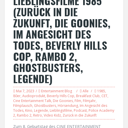
LIEBLINGSFILME 1985
(ZURÜCK IN DIE
ZUKUNFT, DIE GOONIES,
IM ANGESICHT DES
TODES, BEVERLY HILLS
COP, RAMBO 2,
GHOSTBUSTERS,
LEGENDE)
Mai 7, 2023
Entertainment Blog
Alle
1985
,
80er
,
Audioprodukt
,
Beverly Hills Cop
,
Breakfast Club
,
CET
,
Cine Entertainment Talk
,
Die Goonies
,
Film
,
Filmjahr
,
Filmplausch
,
Ghostbusters
,
Hörsendung
,
Im Angesicht des
Todes
,
Kino
,
Legende
,
Lieblingsfilme
,
Podcast
,
Police Academy
2
,
Rambo 2
,
Retro
,
Video Kidz
,
Zurück in die Zukunft
Zum 8. Geburtstag des CINE ENTERTAINMENT