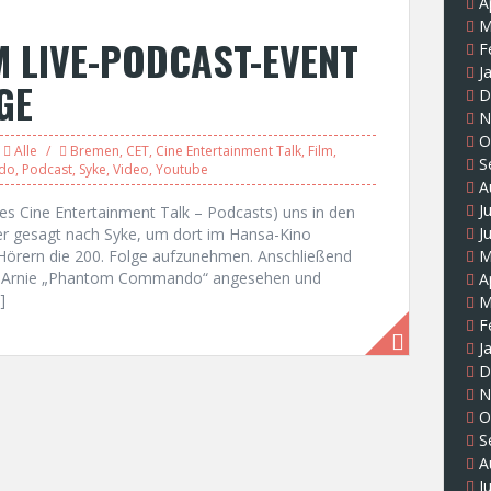
A
M
M LIVE-PODCAST-EVENT
F
J
GE
D
N
O
Alle
Bremen
,
CET
,
Cine Entertainment Talk
,
Film
,
S
do
,
Podcast
,
Syke
,
Video
,
Youtube
A
J
s Cine Entertainment Talk – Podcasts) uns in den
J
r gesagt nach Syke, um dort im Hansa-Kino
örern die 200. Folge aufzunehmen. Anschließend
M
mit Arnie „Phantom Commando“ angesehen und
A
]
M
F
J
D
N
O
S
A
J