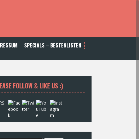
PRESSUM
SPECIALS – BESTENLISTEN
EASE FOLLOW & LIKE US :)