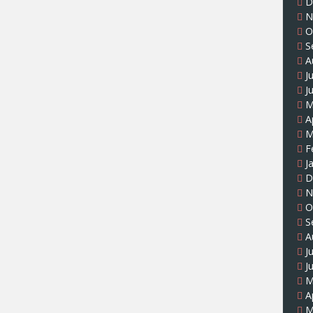
D
N
O
S
A
J
J
M
A
M
F
J
D
N
O
S
A
J
J
M
A
M