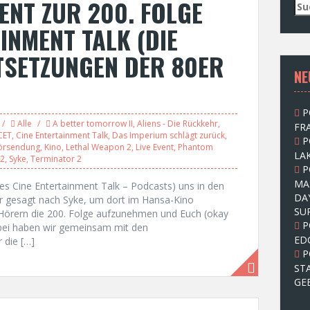
ENT ZUR 200. FOLGE
S
u
INMENT TALK (DIE
c
h
TSETZUNGEN DER 80ER
e
NE
n
n
a
P
c
Alle
A better tomorrow II
,
Aliens - Die Rückkehr
,
FRA
h
CET
,
Cine Entertainment Talk
,
Das Imperium schlägt zurück
,
P
:
örsendung
,
Kino
,
Lethal Weapon 2
,
Live Event
,
Phantom
LAK
 2
,
Syke
,
Terminator 2
P
MA
s Cine Entertainment Talk – Podcasts) uns in den
DA
 gesagt nach Syke, um dort im Hansa-Kino
SU
örern die 200. Folge aufzunehmen und Euch (okay
P
abei haben wir gemeinsam mit den
ED
 die […]
P
ST
GE