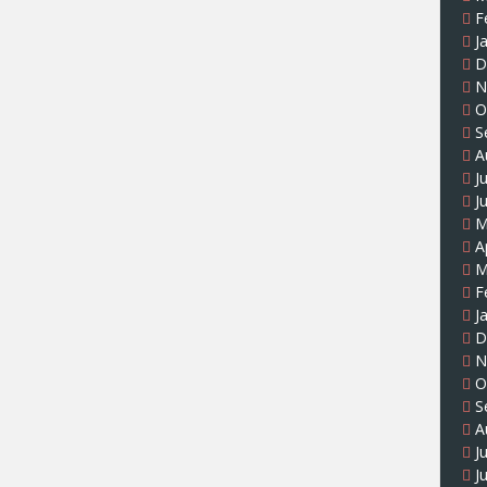
F
J
D
N
O
S
A
J
J
M
A
M
F
J
D
N
O
S
A
J
J