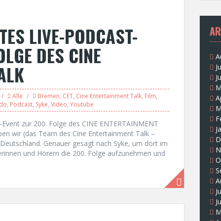
TES LIVE-PODCAST-
AR
OLGE DES CINE
A
ALK
J
J
M
Alle
Bremen
,
CET
,
Cine Entertainment Talk
,
Film
,
A
do
,
Podcast
,
Syke
,
Video
,
Youtube
M
F
ast-Event zur 200. Folge des CINE ENTERTAINMENT
J
en wir (das Team des Cine Entertainment Talk –
D
Deutschland. Genauer gesagt nach Syke, um dort im
N
innen und Hörern die 200. Folge aufzunehmen und
O
S
A
J
J
M