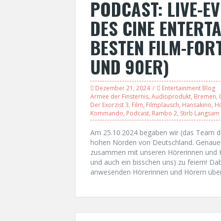
PODCAST: LIVE-EV
DES CINE ENTERTA
BESTEN FILM-FOR
UND 90ER)
Dezember 21, 2024
Entertainment Blog
Armee der Finsternis
,
Audioprodukt
,
Bremen
,
Der Exorzist 3
,
Film
,
Filmplausch
,
Hansakino
,
H
Kommando
,
Podcast
,
Rambo 2
,
Stirb Langsam
Am 25.10.2024 begaben wir (das Team de
hohen Norden von Deutschland. Genauer
zusammen mit unseren Hörerinnen und H
und auch ein bisschen uns) zu feiern! D
anwesenden Hörerinnen und Hörern über