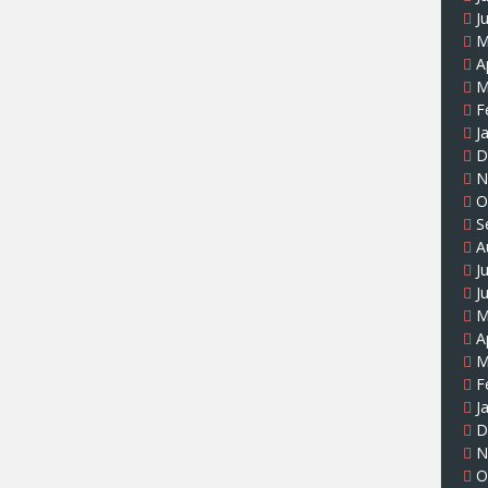
J
M
A
M
F
J
D
N
O
S
A
J
J
M
A
M
F
J
D
N
O