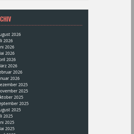
CHIV
ugust 2026
uli 2026
uni 2026
ai 2026
pril 2026
ärz 2026
ebruar 2026
anuar 2026
ezember 2025
ovember 2025
ktober 2025
eptember 2025
ugust 2025
uli 2025
uni 2025
ai 2025