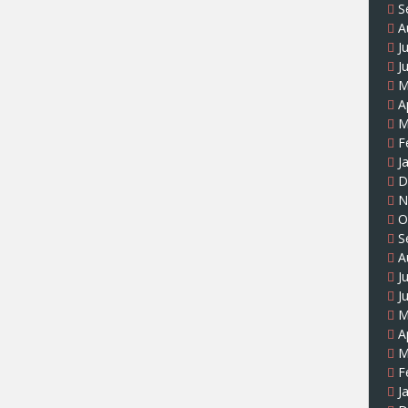
S
A
J
J
M
A
M
F
J
D
N
O
S
A
J
J
M
A
M
F
J