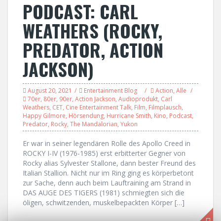
PODCAST: CARL
WEATHERS (ROCKY,
PREDATOR, ACTION
JACKSON)
August 20, 2021
Entertainment Blog
Action
,
Alle
70er
,
80er
,
90er
,
Action Jackson
,
Audioprodukt
,
Carl
Weathers
,
CET
,
Cine Entertainment Talk
,
Film
,
Filmplausch
,
Happy Gilmore
,
Hörsendung
,
Hurricane Smith
,
Kino
,
Podcast
,
Predator
,
Rocky
,
The Mandalorian
,
Yukon
Er war in seiner legendären Rolle des Apollo Creed in
ROCKY I-IV (1976-1985) erst erbitterter Gegner von
Rocky alias Sylvester Stallone, dann bester Freund des
Italian Stallion. Nicht nur im Ring ging es körperbetont
zur Sache, denn auch beim Lauftraining am Strand in
DAS AUGE DES TIGERS (1981) schmiegten sich die
öligen, schwitzenden, muskelbepackten Körper […]