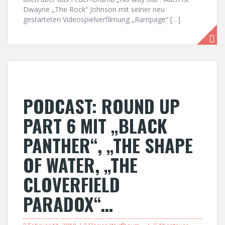
Dwayne „The Rock“ Johnson mit seiner neu
gestarteten Videospielverfilmung „Rampage“ […]
PODCAST: ROUND UP
PART 6 MIT „BLACK
PANTHER“, „THE SHAPE
OF WATER, „THE
CLOVERFIELD
PARADOX“…