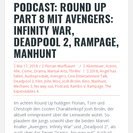
PODCAST: ROUND UP
PART 8 MIT AVENGERS:
INFINITY WAR,
DEADPOOL 2, RAMPAGE,
MANHUNT
Mai 17, 2018
Florian Wurfbaum
Abenteuer
,
Action
,
Alle
,
Comic
,
Drama
,
Martial-Arts
,
Thriller
2018
,
Angel has
fallen
,
Audioprodukt
,
Avengers
,
Cine Entertainment Talk
,
Deadpool 2
,
Film
,
John Woo
,
Josh Brolin
,
Kino
,
Manhunt
,
Mechanic 3
,
No way out
,
Podcast
,
Rambo V
,
Rampage
,
The
Expendables 4
Im achten Round Up huldigen Florian, Tom und
Christoph den coolen Charakterkopf Josh Brolin, der
aktuell omnipräsent über die Leinwände wütet. So
plaudern die Jungs sowohl über die beiden Marvel-
Knaller „Avengers: Infinity War“ und „Deadpool 2“, als
auch über das Feuer-Drama „No way out“. Auch ist