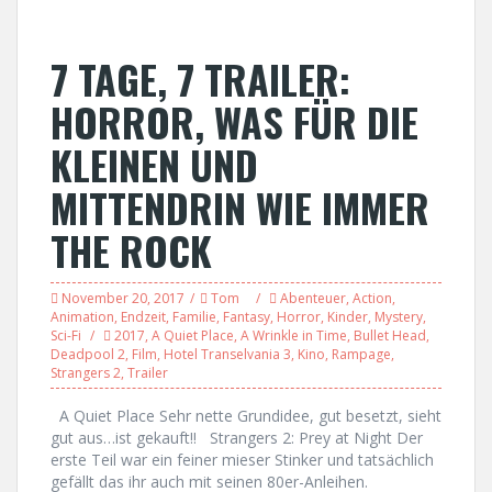
7 TAGE, 7 TRAILER:
HORROR, WAS FÜR DIE
KLEINEN UND
MITTENDRIN WIE IMMER
THE ROCK
November 20, 2017
Tom
Abenteuer
,
Action
,
Animation
,
Endzeit
,
Familie
,
Fantasy
,
Horror
,
Kinder
,
Mystery
,
Sci-Fi
2017
,
A Quiet Place
,
A Wrinkle in Time
,
Bullet Head
,
Deadpool 2
,
Film
,
Hotel Transelvania 3
,
Kino
,
Rampage
,
Strangers 2
,
Trailer
A Quiet Place Sehr nette Grundidee, gut besetzt, sieht
gut aus…ist gekauft!! Strangers 2: Prey at Night Der
erste Teil war ein feiner mieser Stinker und tatsächlich
gefällt das ihr auch mit seinen 80er-Anleihen.