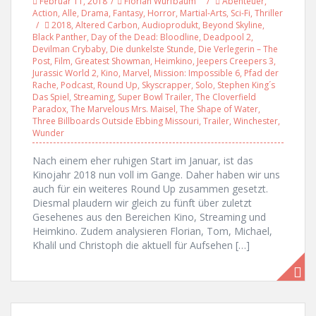
Februar 11, 2018
Florian Wurfbaum
Abenteuer
,
Action
,
Alle
,
Drama
,
Fantasy
,
Horror
,
Martial-Arts
,
Sci-Fi
,
Thriller
2018
,
Altered Carbon
,
Audioprodukt
,
Beyond Skyline
,
Black Panther
,
Day of the Dead: Bloodline
,
Deadpool 2
,
Devilman Crybaby
,
Die dunkelste Stunde
,
Die Verlegerin – The
Post
,
Film
,
Greatest Showman
,
Heimkino
,
Jeepers Creepers 3
,
Jurassic World 2
,
Kino
,
Marvel
,
Mission: Impossible 6
,
Pfad der
Rache
,
Podcast
,
Round Up
,
Skyscrapper
,
Solo
,
Stephen King´s
Das Spiel
,
Streaming
,
Super Bowl Trailer
,
The Cloverfield
Paradox
,
The Marvelous Mrs. Maisel
,
The Shape of Water
,
Three Billboards Outside Ebbing Missouri
,
Trailer
,
Winchester
,
Wunder
Nach einem eher ruhigen Start im Januar, ist das
Kinojahr 2018 nun voll im Gange. Daher haben wir uns
auch für ein weiteres Round Up zusammen gesetzt.
Diesmal plaudern wir gleich zu fünft über zuletzt
Gesehenes aus den Bereichen Kino, Streaming und
Heimkino. Zudem analysieren Florian, Tom, Michael,
Khalil und Christoph die aktuell für Aufsehen […]