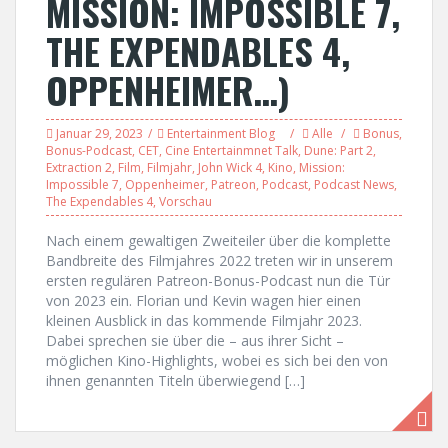
MISSION: IMPOSSIBLE 7,
THE EXPENDABLES 4,
OPPENHEIMER…)
Januar 29, 2023
Entertainment Blog
Alle
Bonus
,
Bonus-Podcast
,
CET
,
Cine Entertainmnet Talk
,
Dune: Part 2
,
Extraction 2
,
Film
,
Filmjahr
,
John Wick 4
,
Kino
,
Mission:
Impossible 7
,
Oppenheimer
,
Patreon
,
Podcast
,
Podcast News
,
The Expendables 4
,
Vorschau
Nach einem gewaltigen Zweiteiler über die komplette
Bandbreite des Filmjahres 2022 treten wir in unserem
ersten regulären Patreon-Bonus-Podcast nun die Tür
von 2023 ein. Florian und Kevin wagen hier einen
kleinen Ausblick in das kommende Filmjahr 2023.
Dabei sprechen sie über die – aus ihrer Sicht –
möglichen Kino-Highlights, wobei es sich bei den von
ihnen genannten Titeln überwiegend […]