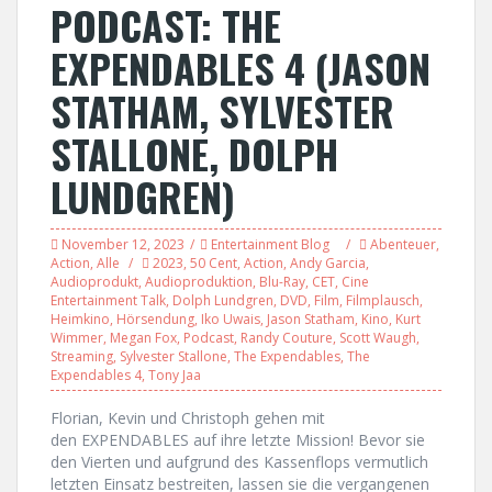
PODCAST: THE
EXPENDABLES 4 (JASON
STATHAM, SYLVESTER
STALLONE, DOLPH
LUNDGREN)
November 12, 2023
Entertainment Blog
Abenteuer
,
Action
,
Alle
2023
,
50 Cent
,
Action
,
Andy Garcia
,
Audioprodukt
,
Audioproduktion
,
Blu-Ray
,
CET
,
Cine
Entertainment Talk
,
Dolph Lundgren
,
DVD
,
Film
,
Filmplausch
,
Heimkino
,
Hörsendung
,
Iko Uwais
,
Jason Statham
,
Kino
,
Kurt
Wimmer
,
Megan Fox
,
Podcast
,
Randy Couture
,
Scott Waugh
,
Streaming
,
Sylvester Stallone
,
The Expendables
,
The
Expendables 4
,
Tony Jaa
Florian, Kevin und Christoph gehen mit
den EXPENDABLES auf ihre letzte Mission! Bevor sie
den Vierten und aufgrund des Kassenflops vermutlich
letzten Einsatz bestreiten, lassen sie die vergangenen