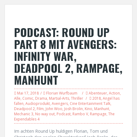
PODCAST: ROUND UP
PART 8 MIT AVENGERS:
INFINITY WAR,
DEADPOOL 2, RAMPAGE,
MANHUNT
Mai 17, 2018
Florian Wurfbaum
Abenteuer
,
Action
,
Alle
,
Comic
,
Drama
,
Martial-Arts
,
Thriller
2018
,
Angel has
fallen
,
Audioprodukt
,
Avengers
,
Cine Entertainment Talk
,
Deadpool 2
,
Film
,
John Woo
,
Josh Brolin
,
Kino
,
Manhunt
,
Mechanic 3
,
No way out
,
Podcast
,
Rambo V
,
Rampage
,
The
Expendables 4
Im achten Round Up huldigen Florian, Tom und