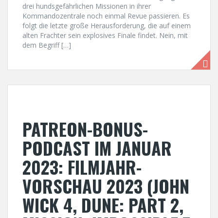
drei hundsgefährlichen Missionen in ihrer
Kommandozentrale noch einmal Revue passieren. Es
folgt die letzte große Herausforderung, die auf einem
alten Frachter sein explosives Finale findet. Nein, mit
dem Begriff […]
PATREON-BONUS-
PODCAST IM JANUAR
2023: FILMJAHR-
VORSCHAU 2023 (JOHN
WICK 4, DUNE: PART 2,