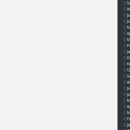
S
A
J
J
M
A
M
F
J
D
N
O
S
A
J
J
M
A
M
F
J