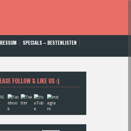
PRESSUM
SPECIALS – BESTENLISTEN
EASE FOLLOW & LIKE US :)