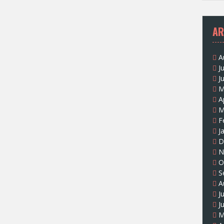
AR
A
J
J
M
A
M
F
J
D
N
O
S
A
J
J
M