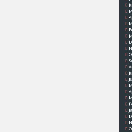
J
M
A
M
F
J
D
N
O
S
A
J
J
M
A
M
F
J
D
N
O