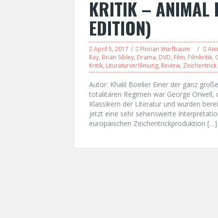
KRITIK – ANIMAL 
EDITION)
April 5, 2017
Florian Wurfbaum
Ani
Ray
,
Brian Sibley
,
Drama
,
DVD
,
Film
,
Filmkritik
,
Kritik
,
Lituraturverfilmung
,
Review
,
Zeichentrick
Autor: Khalil Boeller Einer der ganz gro
totalitären Regimen war George Orwell,
Klassikern der Literatur und wurden bere
jetzt eine sehr sehenswerte Interpretati
europäischen Zeichentrickproduktion […]