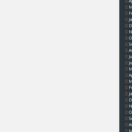
A
M
F
J
D
N
O
S
A
J
J
M
A
M
F
J
D
N
O
S
A
J