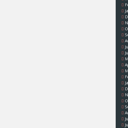
F
J
D
N
O
S
A
J
J
M
A
M
F
J
D
N
O
S
A
J
J