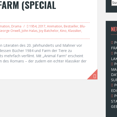
FARM (SPECIAL
S
u
c
h
e
mation
,
Drama
1954
,
2017
,
Animation
,
Bestseller
,
Blu-
NE
n
George Orwell
,
John Halas
,
Joy Batchelor
,
Kino
,
Klassiker
,
n
a
P
c
ßen Literaten des 20. Jahrhunderts und Mahner vor
FRA
h
 dessen Bücher 1984 und Farm der Tiere zu
P
:
its mehrfach verfilmt. Mit „Animal Farm“ erscheint
LAK
on des Romans – der zudem ein echter Klassiker der
P
MA
DA
SU
P
ED
P
ST
GE