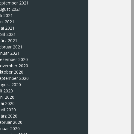
eptember 2021
ugust 2021
uli 2021
uni 2021
ai 2021
pril 2021
ärz 2021
ebruar 2021
anuar 2021
ezember 2020
ovember 2020
ktober 2020
eptember 2020
ugust 2020
uli 2020
uni 2020
ai 2020
pril 2020
ärz 2020
ebruar 2020
anuar 2020