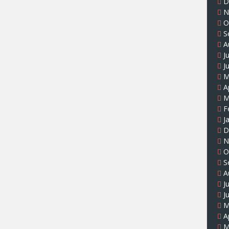
D
N
O
S
A
J
J
M
A
M
F
J
D
N
O
S
A
J
J
M
A
M