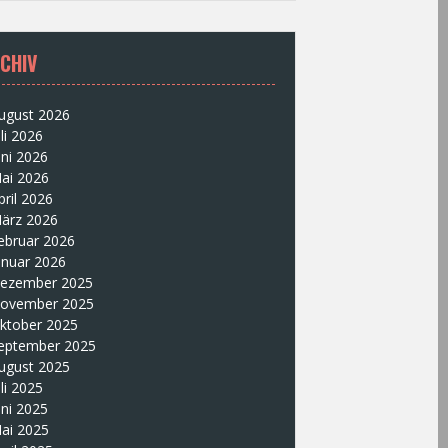
CHIV
ugust 2026
uli 2026
uni 2026
ai 2026
pril 2026
ärz 2026
ebruar 2026
anuar 2026
ezember 2025
ovember 2025
ktober 2025
eptember 2025
ugust 2025
uli 2025
uni 2025
ai 2025