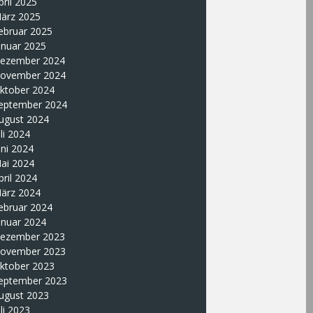
pril 2025
ärz 2025
ebruar 2025
anuar 2025
ezember 2024
ovember 2024
ktober 2024
eptember 2024
ugust 2024
uli 2024
uni 2024
ai 2024
pril 2024
ärz 2024
ebruar 2024
anuar 2024
ezember 2023
ovember 2023
ktober 2023
eptember 2023
ugust 2023
uli 2023