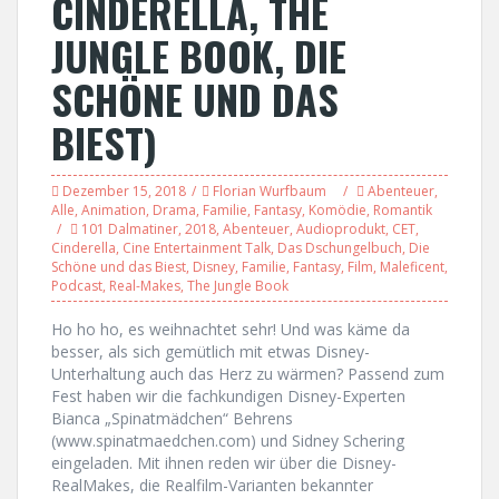
CINDERELLA, THE
JUNGLE BOOK, DIE
SCHÖNE UND DAS
BIEST)
Dezember 15, 2018
Florian Wurfbaum
Abenteuer
,
Alle
,
Animation
,
Drama
,
Familie
,
Fantasy
,
Komödie
,
Romantik
101 Dalmatiner
,
2018
,
Abenteuer
,
Audioprodukt
,
CET
,
Cinderella
,
Cine Entertainment Talk
,
Das Dschungelbuch
,
Die
Schöne und das Biest
,
Disney
,
Familie
,
Fantasy
,
Film
,
Maleficent
,
Podcast
,
Real-Makes
,
The Jungle Book
Ho ho ho, es weihnachtet sehr! Und was käme da
besser, als sich gemütlich mit etwas Disney-
Unterhaltung auch das Herz zu wärmen? Passend zum
Fest haben wir die fachkundigen Disney-Experten
Bianca „Spinatmädchen“ Behrens
(www.spinatmaedchen.com) und Sidney Schering
eingeladen. Mit ihnen reden wir über die Disney-
RealMakes, die Realfilm-Varianten bekannter