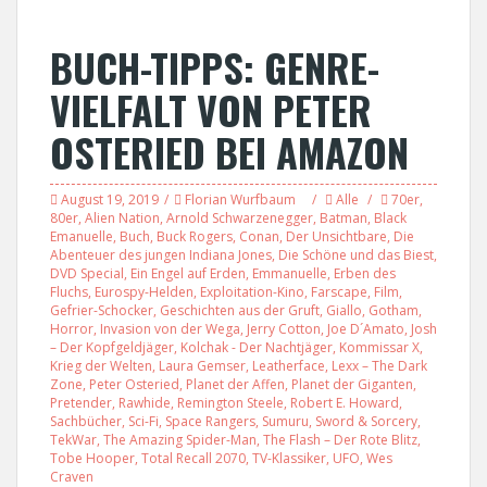
BUCH-TIPPS: GENRE-
VIELFALT VON PETER
OSTERIED BEI AMAZON
August 19, 2019
Florian Wurfbaum
Alle
70er
,
80er
,
Alien Nation
,
Arnold Schwarzenegger
,
Batman
,
Black
Emanuelle
,
Buch
,
Buck Rogers
,
Conan
,
Der Unsichtbare
,
Die
Abenteuer des jungen Indiana Jones
,
Die Schöne und das Biest
,
DVD Special
,
Ein Engel auf Erden
,
Emmanuelle
,
Erben des
Fluchs
,
Eurospy-Helden
,
Exploitation-Kino
,
Farscape
,
Film
,
Gefrier-Schocker
,
Geschichten aus der Gruft
,
Giallo
,
Gotham
,
Horror
,
Invasion von der Wega
,
Jerry Cotton
,
Joe D´Amato
,
Josh
– Der Kopfgeldjäger
,
Kolchak - Der Nachtjäger
,
Kommissar X
,
Krieg der Welten
,
Laura Gemser
,
Leatherface
,
Lexx – The Dark
Zone
,
Peter Osteried
,
Planet der Affen
,
Planet der Giganten
,
Pretender
,
Rawhide
,
Remington Steele
,
Robert E. Howard
,
Sachbücher
,
Sci-Fi
,
Space Rangers
,
Sumuru
,
Sword & Sorcery
,
TekWar
,
The Amazing Spider-Man
,
The Flash – Der Rote Blitz
,
Tobe Hooper
,
Total Recall 2070
,
TV-Klassiker
,
UFO
,
Wes
Craven