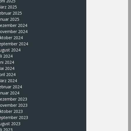
pril 2025
ärz 2025
ebruar 2025
anuar 2025
ezember 2024
ovember 2024
ktober 2024
eptember 2024
ugust 2024
uli 2024
uni 2024
ai 2024
pril 2024
ärz 2024
ebruar 2024
anuar 2024
ezember 2023
ovember 2023
ktober 2023
eptember 2023
ugust 2023
uli 2023