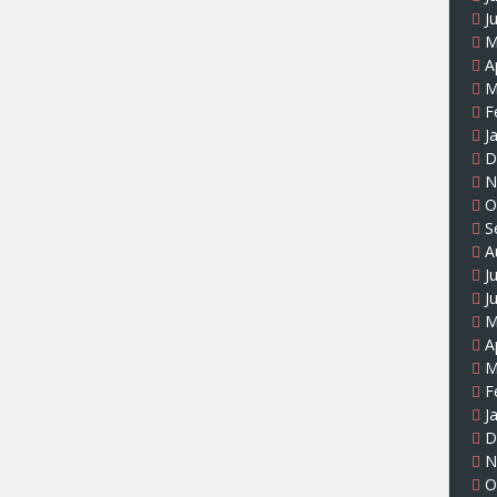
J
M
A
M
F
J
D
N
O
S
A
J
J
M
A
M
F
J
D
N
O