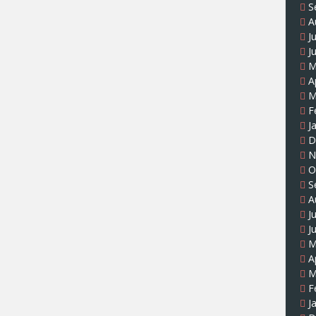
S
A
J
J
M
A
M
F
J
D
N
O
S
A
J
J
M
A
M
F
J