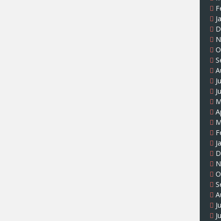
F
J
D
N
O
S
A
J
J
M
A
M
F
J
D
N
O
S
A
J
J