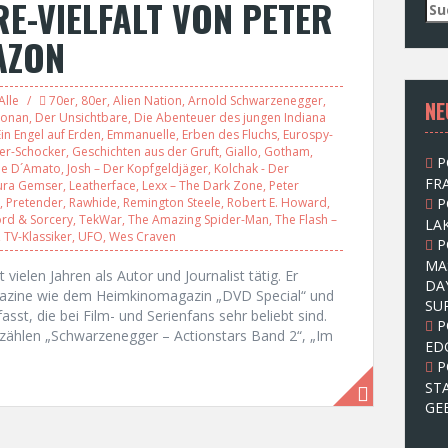
RE-VIELFALT VON PETER
S
u
AZON
c
h
e
Alle
70er
,
80er
,
Alien Nation
,
Arnold Schwarzenegger
,
NE
n
onan
,
Der Unsichtbare
,
Die Abenteuer des jungen Indiana
n
Ein Engel auf Erden
,
Emmanuelle
,
Erben des Fluchs
,
Eurospy-
a
ier-Schocker
,
Geschichten aus der Gruft
,
Giallo
,
Gotham
,
P
c
oe D´Amato
,
Josh – Der Kopfgeldjäger
,
Kolchak - Der
FRA
ura Gemser
,
Leatherface
,
Lexx – The Dark Zone
,
Peter
h
,
Pretender
,
Rawhide
,
Remington Steele
,
Robert E. Howard
,
P
:
rd & Sorcery
,
TekWar
,
The Amazing Spider-Man
,
The Flash –
LAK
,
TV-Klassiker
,
UFO
,
Wes Craven
P
MA
t vielen Jahren als Autor und Journalist tätig. Er
DA
magazine wie dem Heimkinomagazin „DVD Special“ und
SU
sst, die bei Film- und Serienfans sehr beliebt sind.
P
zählen „Schwarzenegger – Actionstars Band 2“, „Im
ED
P
ST
GE