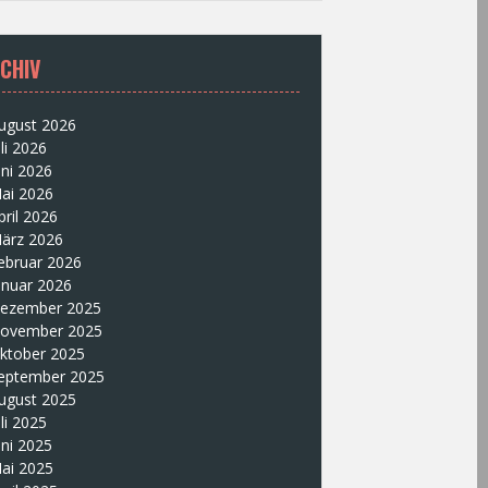
CHIV
ugust 2026
uli 2026
uni 2026
ai 2026
pril 2026
ärz 2026
ebruar 2026
anuar 2026
ezember 2025
ovember 2025
ktober 2025
eptember 2025
ugust 2025
uli 2025
uni 2025
ai 2025