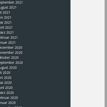
eptember 2021
ugust 2021
uli 2021
uni 2021
ai 2021
pril 2021
ärz 2021
ebruar 2021
anuar 2021
ezember 2020
ovember 2020
ktober 2020
eptember 2020
ugust 2020
uli 2020
uni 2020
ai 2020
pril 2020
ärz 2020
ebruar 2020
anuar 2020