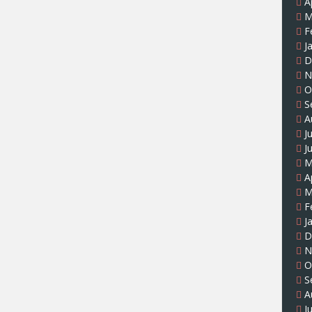
A
M
F
J
D
N
O
S
A
J
J
M
A
M
F
J
D
N
O
S
A
J