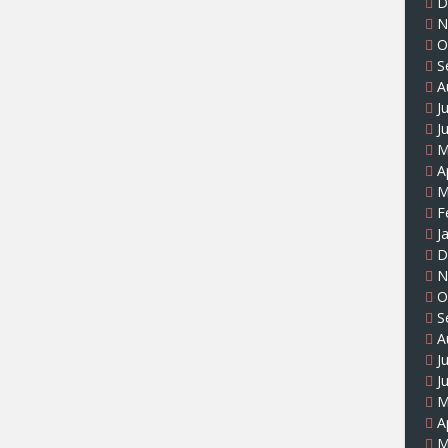
D
N
O
S
A
J
J
M
A
M
F
J
D
N
O
S
A
J
J
M
A
M