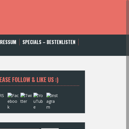
PRESSUM
SPECIALS – BESTENLISTEN
EASE FOLLOW & LIKE US :)