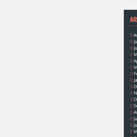
AR
A
J
J
M
A
M
F
J
D
N
O
S
A
J
J
M