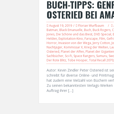
BUCH-TIPPS: GEN
OSTERIED BEI AM
August 19, 2019
Florian Wurfbaum
Batman
,
Black Emanuelle
,
Buch
,
Buck Rogers
,
C
Jones
,
Die Schöne und das Biest
,
DVD Special
,
Helden
,
Exploitation-Kino
,
Farscape
,
Film
,
Gefr
Horror
,
Invasion von der Wega
,
Jerry Cotton
,
J
Nachtjäger
,
Kommissar X
,
Krieg der Welten
,
La
Osteried
,
Planet der Affen
,
Planet der Giganten
Sachbücher
,
Sci-Fi
,
Space Rangers
,
Sumuru
,
Swo
Der Rote Blitz
,
Tobe Hooper
,
Total Recall 2070
Autor: Kevin Zindler Peter Osteried ist sei
schreibt für diverse Online- und Print
hat zudem eine Vielzahl von Büchern verfa
Zu seinen bekanntesten Verlags-Werken 
Auftrag ihrer […]