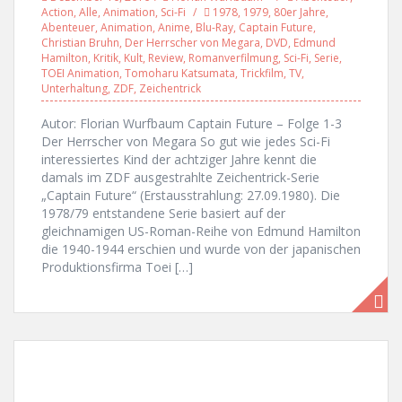
Action
,
Alle
,
Animation
,
Sci-Fi
1978
,
1979
,
80er Jahre
,
Abenteuer
,
Animation
,
Anime
,
Blu-Ray
,
Captain Future
,
Christian Bruhn
,
Der Herrscher von Megara
,
DVD
,
Edmund
Hamilton
,
Kritik
,
Kult
,
Review
,
Romanverfilmung
,
Sci-Fi
,
Serie
,
TOEI Animation
,
Tomoharu Katsumata
,
Trickfilm
,
TV
,
Unterhaltung
,
ZDF
,
Zeichentrick
Autor: Florian Wurfbaum Captain Future – Folge 1-3
Der Herrscher von Megara So gut wie jedes Sci-Fi
interessiertes Kind der achtziger Jahre kennt die
damals im ZDF ausgestrahlte Zeichentrick-Serie
„Captain Future“ (Erstausstrahlung: 27.09.1980). Die
1978/79 entstandene Serie basiert auf der
gleichnamigen US-Roman-Reihe von Edmund Hamilton
die 1940-1944 erschien und wurde von der japanischen
Produktionsfirma Toei […]