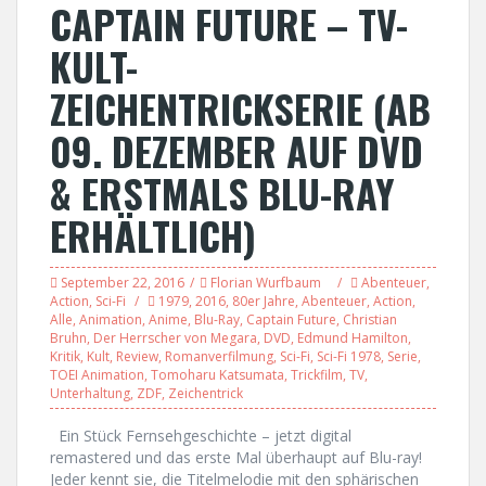
CAPTAIN FUTURE – TV-
KULT-
ZEICHENTRICKSERIE (AB
09. DEZEMBER AUF DVD
& ERSTMALS BLU-RAY
ERHÄLTLICH)
September 22, 2016
Florian Wurfbaum
Abenteuer
,
Action
,
Sci-Fi
1979
,
2016
,
80er Jahre
,
Abenteuer
,
Action
,
Alle
,
Animation
,
Anime
,
Blu-Ray
,
Captain Future
,
Christian
Bruhn
,
Der Herrscher von Megara
,
DVD
,
Edmund Hamilton
,
Kritik
,
Kult
,
Review
,
Romanverfilmung
,
Sci-Fi
,
Sci-Fi 1978
,
Serie
,
TOEI Animation
,
Tomoharu Katsumata
,
Trickfilm
,
TV
,
Unterhaltung
,
ZDF
,
Zeichentrick
Ein Stück Fernsehgeschichte – jetzt digital
remastered und das erste Mal überhaupt auf Blu-ray!
Jeder kennt sie, die Titelmelodie mit den sphärischen