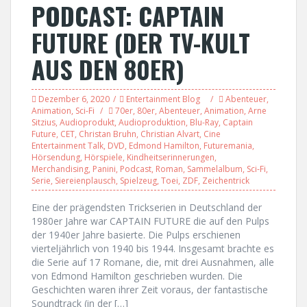
PODCAST: CAPTAIN
FUTURE (DER TV-KULT
AUS DEN 80ER)
Dezember 6, 2020
Entertainment Blog
Abenteuer
,
Animation
,
Sci-Fi
70er
,
80er
,
Abenteuer
,
Animation
,
Arne
Sitzius
,
Audioprodukt
,
Audioproduktion
,
Blu-Ray
,
Captain
Future
,
CET
,
Christan Bruhn
,
Christian Alvart
,
Cine
Entertainment Talk
,
DVD
,
Edmond Hamilton
,
Futuremania
,
Hörsendung
,
Hörspiele
,
Kindheitserinnerungen
,
Merchandising
,
Panini
,
Podcast
,
Roman
,
Sammelalbum
,
Sci-Fi
,
Serie
,
Siereienplausch
,
Spielzeug
,
Toei
,
ZDF
,
Zeichentrick
Eine der prägendsten Trickserien in Deutschland der
1980er Jahre war CAPTAIN FUTURE die auf den Pulps
der 1940er Jahre basierte. Die Pulps erschienen
vierteljährlich von 1940 bis 1944. Insgesamt brachte es
die Serie auf 17 Romane, die, mit drei Ausnahmen, alle
von Edmond Hamilton geschrieben wurden. Die
Geschichten waren ihrer Zeit voraus, der fantastische
Soundtrack (in der […]