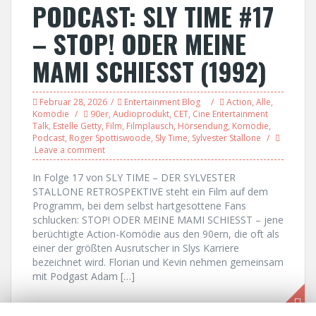
PODCAST: SLY TIME #17
– STOP! ODER MEINE
MAMI SCHIESST (1992)
Februar 28, 2026
Entertainment Blog
Action
,
Alle
,
Komödie
90er
,
Audioprodukt
,
CET
,
Cine Entertainment
Talk
,
Estelle Getty
,
Film
,
Filmplausch
,
Hörsendung
,
Komödie
,
Podcast
,
Roger Spottiswoode
,
Sly Time
,
Sylvester Stallone
Leave a comment
In Folge 17 von SLY TIME – DER SYLVESTER
STALLONE RETROSPEKTIVE steht ein Film auf dem
Programm, bei dem selbst hartgesottene Fans
schlucken: STOP! ODER MEINE MAMI SCHIESST – jene
berüchtigte Action-Komödie aus den 90ern, die oft als
einer der größten Ausrutscher in Slys Karriere
bezeichnet wird. Florian und Kevin nehmen gemeinsam
mit Podgast Adam […]