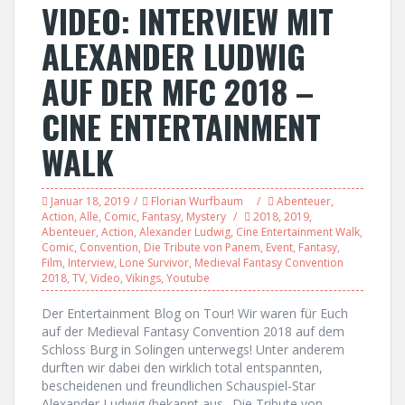
VIDEO: INTERVIEW MIT
ALEXANDER LUDWIG
AUF DER MFC 2018 –
CINE ENTERTAINMENT
WALK
Januar 18, 2019
Florian Wurfbaum
Abenteuer
,
Action
,
Alle
,
Comic
,
Fantasy
,
Mystery
2018
,
2019
,
Abenteuer
,
Action
,
Alexander Ludwig
,
Cine Entertainment Walk
,
Comic
,
Convention
,
Die Tribute von Panem
,
Event
,
Fantasy
,
Film
,
Interview
,
Lone Survivor
,
Medieval Fantasy Convention
2018
,
TV
,
Video
,
Vikings
,
Youtube
Der Entertainment Blog on Tour! Wir waren für Euch
auf der Medieval Fantasy Convention 2018 auf dem
Schloss Burg in Solingen unterwegs! Unter anderem
durften wir dabei den wirklich total entspannten,
bescheidenen und freundlichen Schauspiel-Star
Alexander Ludwig (bekannt aus „Die Tribute von