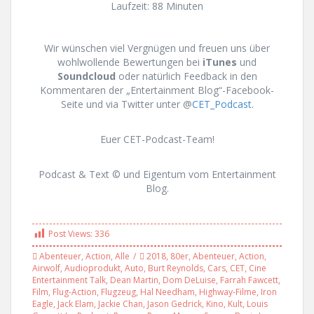
Laufzeit: 88 Minuten
Wir wünschen viel Vergnügen und freuen uns über
wohlwollende Bewertungen bei
iTunes
und
Soundcloud
oder natürlich Feedback in den
Kommentaren der „Entertainment Blog“-Facebook-
Seite und via Twitter unter @
CET_Podcast
.
Euer CET-Podcast-Team!
Podcast & Text © und Eigentum vom Entertainment
Blog.
Post Views:
336
Abenteuer
,
Action
,
Alle
2018
,
80er
,
Abenteuer
,
Action
,
Airwolf
,
Audioprodukt
,
Auto
,
Burt Reynolds
,
Cars
,
CET
,
Cine
Entertainment Talk
,
Dean Martin
,
Dom DeLuise
,
Farrah Fawcett
,
Film
,
Flug-Action
,
Flugzeug
,
Hal Needham
,
Highway-Filme
,
Iron
Eagle
,
Jack Elam
,
Jackie Chan
,
Jason Gedrick
,
Kino
,
Kult
,
Louis