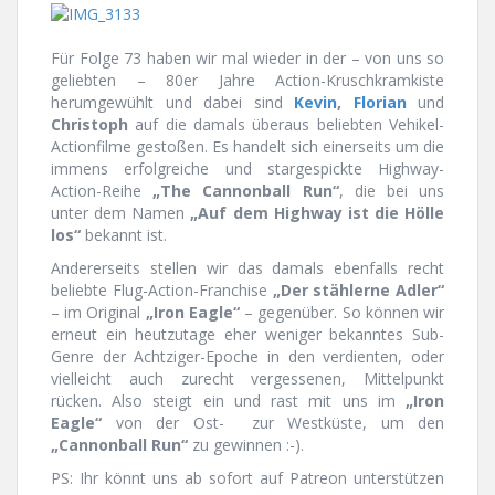
Für Folge 73 haben wir mal wieder in der – von uns so
geliebten – 80er Jahre Action-Kruschkramkiste
herumgewühlt und dabei sind
Kevin
,
Florian
und
Christoph
auf die damals überaus beliebten Vehikel-
Actionfilme gestoßen. Es handelt sich einerseits um die
immens erfolgreiche und stargespickte Highway-
Action-Reihe
„The Cannonball Run“
, die bei uns
unter dem Namen
„Auf dem Highway ist die Hölle
los“
bekannt ist.
Andererseits stellen wir das damals ebenfalls recht
beliebte Flug-Action-Franchise
„Der stählerne Adler“
– im Original
„Iron Eagle“
– gegenüber. So können wir
erneut ein heutzutage eher weniger bekanntes Sub-
Genre der Achtziger-Epoche in den verdienten, oder
vielleicht auch zurecht vergessenen, Mittelpunkt
rücken. Also steigt ein und rast mit uns im
„Iron
Eagle“
von der Ost- zur Westküste, um den
„Cannonball Run“
zu gewinnen :-).
PS: Ihr könnt uns ab sofort auf Patreon unterstützen