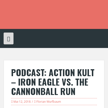
S
k
i
p
t
o
c
o
n
t
e
n
t
PODCAST: ACTION KULT
– IRON EAGLE VS. THE
CANNONBALL RUN
Mai 12, 2018
Florian Wurfbaum