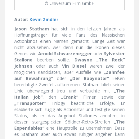
© Universum Film GmbH
Autor:
Kevin Zindler
Jason Statham
hat sich in den letzten Jahren als
Hoffnungsträger für viele Fans des klassischen
Actionkinos einen Namen gemacht. Lange Zeit war
nicht abzusehen, wer denn nun die Ikonen dieses
Genres wie
Arnold Schwarzenegger
oder
Sylvester
Stallone
beerben sollte.
Dwayne „The Rock“
Johnson
oder auch
Vin Diesel
waren zwei der
möglichen Kandidaten, aber Ausfälle wie
„Zahnfee
auf Bewährung“
oder
„Der Babynator“
ließen
berechtigte Zweifel aufkommen. Statham blieb seiner
Linie überwiegend treu und verbuchte mit
„The
Italian Job“
, den
„Crank“
Filmen sowie der
„Transporter“
Trilogy beachtliche Erfolge. Er
etablierte sich zügig als Actionstar und festigte seinen
Status, als er das Angebot Stallones annahm, in
dessen stargespickten Söldner-Retro-Streifen
„The
Expendables“
eine Hauptrolle zu übernehmen. Dass
es Statham aber auch etwas ruhiger angehen kann