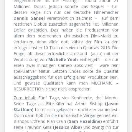
eingenommen als der Erstling – round about 21
Millionen Dollar. Jedoch konnte das Sequel – für
dessen Regie sich nun der deutsche Filmemacher
Dennis Gansel
verantwortlich zeichnet – auf dem
restlichen Globus zusätzlich sagenhafte 105 Millionen
Dollar einspielen. Das haben die Produzenten vor
allem dem boomenden chinesischen Film-Markt zu
verdanken, denn allein dort zählte der Film zu den
erfolgreichsten 10 Titeln des vierten Quartals 2016. Die
Frage, ob dieser erfreuliche Umstand (auch) mit der
Verpflichtung von
Michelle Yeoh
einhergeht – die nur
einen zwei minütigen Cameo absolviert – wäre rein
spekulativer Natur. Letzten Endes sollte die Qualität
ausschlaggebend für den Erfolg einer Produktion sein.
Und gewisse Qualitäten kann man MECHANIC –
RESURRECTION sicher nicht absprechen.
Zum Inhalt:
Fünf Tage, vier Kontinente, drei Morde:
Seine Tage als Elite-Killer hat Arthur Bishop
(Jason
Statham)
hinter sich gelassen – dachte er zumindest!
Doch dann holt ihn die mörderische Vergangenheit ein:
Bishops Erzfeind Riah Crain
(Sam Hazeldine)
entführt
seine Freundin Gina
(Jessica Alba)
und zwingt ihn zur