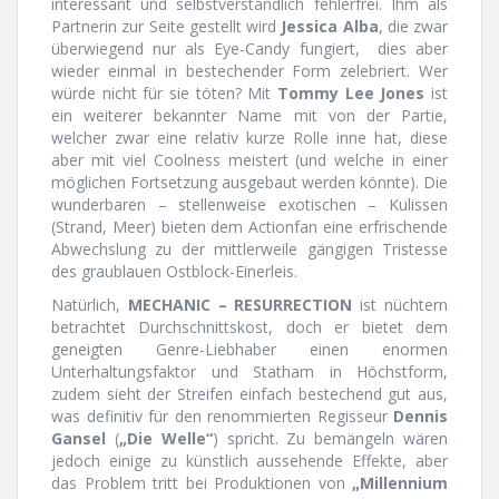
interessant und selbstverständlich fehlerfrei. Ihm als
Partnerin zur Seite gestellt wird
Jessica Alba
, die zwar
überwiegend nur als Eye-Candy fungiert, dies aber
wieder einmal in bestechender Form zelebriert. Wer
würde nicht für sie töten? Mit
Tommy Lee Jones
ist
ein weiterer bekannter Name mit von der Partie,
welcher zwar eine relativ kurze Rolle inne hat, diese
aber mit viel Coolness meistert (und welche in einer
möglichen Fortsetzung ausgebaut werden könnte). Die
wunderbaren – stellenweise exotischen – Kulissen
(Strand, Meer) bieten dem Actionfan eine erfrischende
Abwechslung zu der mittlerweile gängigen Tristesse
des graublauen Ostblock-Einerleis.
Natürlich,
MECHANIC – RESURRECTION
ist nüchtern
betrachtet Durchschnittskost, doch er bietet dem
geneigten Genre-Liebhaber einen enormen
Unterhaltungsfaktor und Statham in Höchstform,
zudem sieht der Streifen einfach bestechend gut aus,
was definitiv für den renommierten Regisseur
Dennis
Gansel
(
„Die Welle“
) spricht. Zu bemängeln wären
jedoch einige zu künstlich aussehende Effekte, aber
das Problem tritt bei Produktionen von
„Millennium