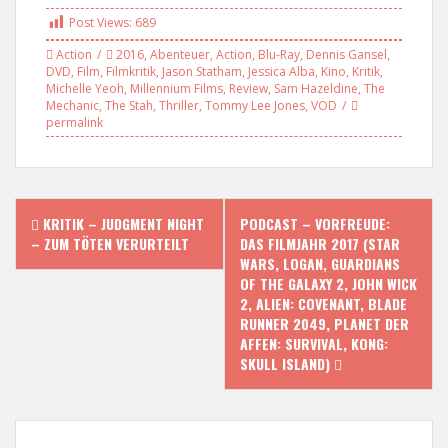
Post Views:
689
Action
2016
,
Abenteuer
,
Action
,
Blu-Ray
,
Dennis Gansel
,
DVD
,
Film
,
Filmkritik
,
Jason Statham
,
Jessica Alba
,
Kino
,
Kritik
,
Michelle Yeoh
,
Millennium Films
,
Review
,
Sam Hazeldine
,
The
Mechanic
,
The Stah
,
Thriller
,
Tommy Lee Jones
,
VOD
permalink
P
KRITIK – JUDGMENT NIGHT
PODCAST – VORFREUDE:
– ZUM TÖTEN VERURTEILT
DAS FILMJAHR 2017 (STAR
o
WARS, LOGAN, GUARDIANS
OF THE GALAXY 2, JOHN WICK
s
2, ALIEN: COVENANT, BLADE
RUNNER 2049, PLANET DER
t
AFFEN: SURVIVAL, KONG:
SKULL ISLAND)
n
a