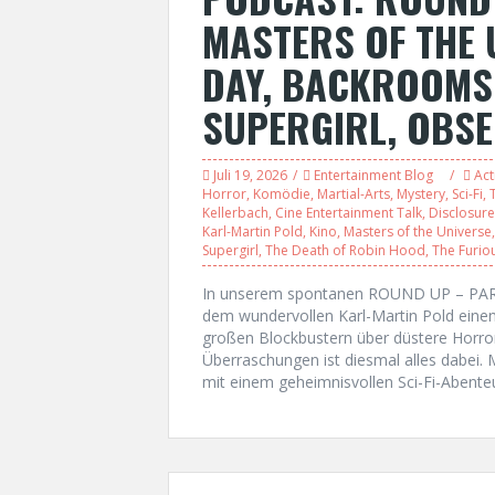
MASTERS OF THE 
DAY, BACKROOMS,
SUPERGIRL, OBSE
Juli 19, 2026
Entertainment Blog
Act
Horror
,
Komödie
,
Martial-Arts
,
Mystery
,
Sci-Fi
,
T
Kellerbach
,
Cine Entertainment Talk
,
Disclosur
Karl-Martin Pold
,
Kino
,
Masters of the Universe
Supergirl
,
The Death of Robin Hood
,
The Furio
In unserem spontanen ROUND UP – PART
dem wundervollen Karl-Martin Pold einen 
großen Blockbustern über düstere Horror
Überraschungen ist diesmal alles dabei.
mit einem geheimnisvollen Sci-Fi-Aben