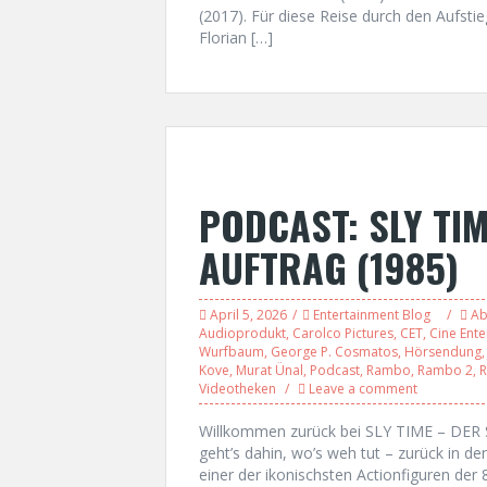
(2017). Für diese Reise durch den Aufsti
Florian […]
PODCAST: SLY TIM
AUFTRAG (1985)
April 5, 2026
Entertainment Blog
Ab
Audioprodukt
,
Carolco Pictures
,
CET
,
Cine Ente
Wurfbaum
,
George P. Cosmatos
,
Hörsendung
Kove
,
Murat Ünal
,
Podcast
,
Rambo
,
Rambo 2
,
R
Videotheken
Leave a comment
Willkommen zurück bei SLY TIME – DE
geht’s dahin, wo’s weh tut – zurück in d
einer der ikonischsten Actionfiguren de