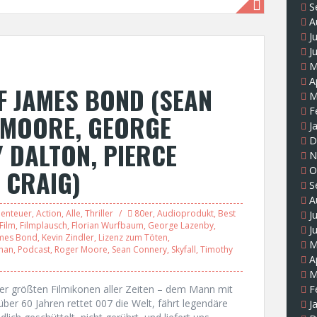
S
A
J
J
M
A
F JAMES BOND (SEAN
M
F
 MOORE, GEORGE
J
D
Y DALTON, PIERCE
N
 CRAIG)
O
S
A
enteuer
,
Action
,
Alle
,
Thriller
80er
,
Audioprodukt
,
Best
J
Film
,
Filmplausch
,
Florian Wurfbaum
,
George Lazenby
,
J
mes Bond
,
Kevin Zindler
,
Lizenz zum Töten
,
M
snan
,
Podcast
,
Roger Moore
,
Sean Connery
,
Skyfall
,
Timothy
A
M
er größten Filmikonen aller Zeiten – dem Mann mit
F
ber 60 Jahren rettet 007 die Welt, fährt legendäre
J