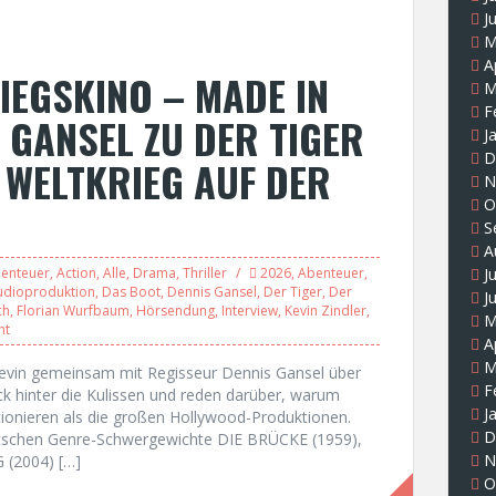
J
M
A
IEGSKINO – MADE IN
M
F
 GANSEL ZU DER TIGER
J
D
 WELTKRIEG AUF DER
N
O
S
A
enteuer
,
Action
,
Alle
,
Drama
,
Thriller
2026
,
Abenteuer
,
J
udioproduktion
,
Das Boot
,
Dennis Gansel
,
Der Tiger
,
Der
J
ch
,
Florian Wurfbaum
,
Hörsendung
,
Interview
,
Kevin Zindler
,
M
nt
A
M
Kevin gemeinsam mit Regisseur Dennis Gansel über
F
ck hinter die Kulissen und reden darüber, warum
J
tionieren als die großen Hollywood-Produktionen.
D
eutschen Genre-Schwergewichte DIE BRÜCKE (1959),
N
(2004) […]
O