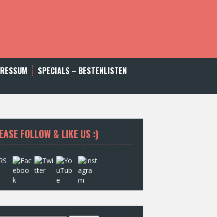
PRESSUM
SPECIALS – BESTENLISTEN
EASE FOLLOW & LIKE US :)