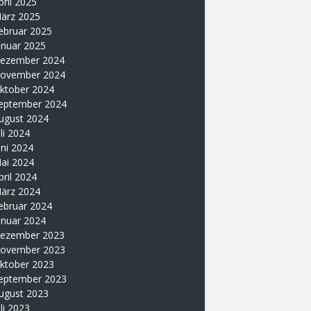
pril 2025
ärz 2025
ebruar 2025
anuar 2025
ezember 2024
ovember 2024
ktober 2024
eptember 2024
ugust 2024
uli 2024
uni 2024
ai 2024
pril 2024
ärz 2024
ebruar 2024
anuar 2024
ezember 2023
ovember 2023
ktober 2023
eptember 2023
ugust 2023
uli 2023