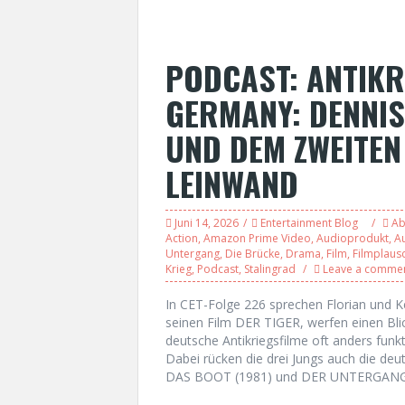
PODCAST: ANTIKR
GERMANY: DENNIS
UND DEM ZWEITEN
LEINWAND
Juni 14, 2026
Entertainment Blog
Ab
Action
,
Amazon Prime Video
,
Audioprodukt
,
A
Untergang
,
Die Brücke
,
Drama
,
Film
,
Filmplaus
Krieg
,
Podcast
,
Stalingrad
Leave a comme
In CET-Folge 226 sprechen Florian und 
seinen Film DER TIGER, werfen einen Bli
deutsche Antikriegsfilme oft anders funk
Dabei rücken die drei Jungs auch die d
DAS BOOT (1981) und DER UNTERGANG 