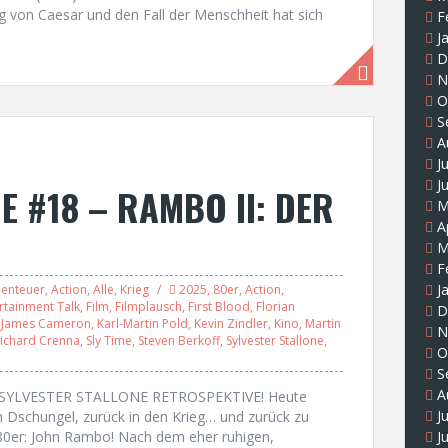
eg von Caesar und den Fall der Menschheit hat sich
F
J
D
N
O
S
A
J
J
E #18 – RAMBO II: DER
M
A
M
F
J
enteuer
,
Action
,
Alle
,
Krieg
2025
,
80er
,
Action
,
rtainment Talk
,
Film
,
Filmplausch
,
First Blood
,
Florian
D
,
James Cameron
,
Karl-Martin Pold
,
Kevin Zindler
,
Kino
,
Martin
N
ichard Crenna
,
Sly Time
,
Steven Berkoff
,
Sylvester Stallone
,
O
S
A
R SYLVESTER STALLONE RETROSPEKTIVE! Heute
J
en Dschungel, zurück in den Krieg… und zurück zu
r 80er: John Rambo! Nach dem eher ruhigen,
J