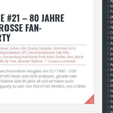
A
M
F
E #21 – 80 JAHRE
J
D
ROSSE FAN-
N
O
RTY
S
A
J
nteuer
,
Action
,
Alle
,
Drama
,
Gangster
,
Komödie
,
Sci-Fi
,
ioproduktion
,
CET
,
Cine Entertainment Talk
,
Film
,
J
r
,
Hörsendung
,
Karl-Martin Pold
,
Kevin Zindler
,
Kino
,
Murat
M
 80
,
Sly Time
,
Sylvester Stallone
Leave a comment
A
M
r ganz besonderen Ausgabe von SLY TIME – DER
F
! Heute wird nicht analysiert, gerankt oder
J
r Stallone wird 80 Jahre alt und wir haben euch
D
tagsparty zu sein. Von ROCKY bis RAMBO, von COBRA
N
O
S
A
J