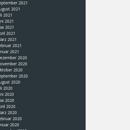
eptember 2021
ugust 2021
uli 2021
uni 2021
ai 2021
pril 2021
ärz 2021
ebruar 2021
anuar 2021
ezember 2020
ovember 2020
ktober 2020
eptember 2020
ugust 2020
uli 2020
uni 2020
ai 2020
pril 2020
ärz 2020
ebruar 2020
anuar 2020