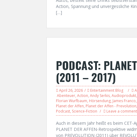
Autos, bestellt seine Drinks selbstverstän
Action, Spannung und unvergessliche Ki
[…]
PODCAST: PLANET
(2011 – 2017)
April 26, 2026
Entertainment Blog
A
Abenteuer
,
Action
,
Andy Serkis
,
Audioprodukt
Florian Wurfbaum
,
Hörsendung
,
James Franco
Planet der Affen
,
Planet der Affen - Prevolution
Podcast
,
Science-Fiction
Leave a comment
Auch in diesem Jahr heißt es beim CET-Ap(
PLANET DER AFFEN-Retrospektive widmen
von PREVOLUTION (2011) über REVOLUTI