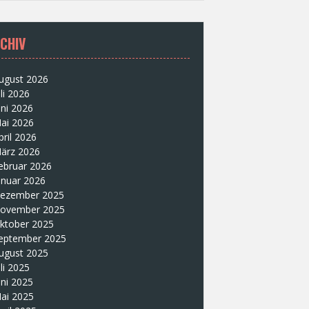
CHIV
ugust 2026
uli 2026
uni 2026
ai 2026
pril 2026
ärz 2026
ebruar 2026
anuar 2026
ezember 2025
ovember 2025
ktober 2025
eptember 2025
ugust 2025
uli 2025
uni 2025
ai 2025