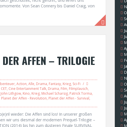
dlich geschüttelt, nicht gerührt, und liefert uns
D
nomomente. Von Sean Connery bis Daniel Craig, von
N
O
S
A
J
J
M
A
M
 DER AFFEN – TRILOGIE
F
J
D
N
benteuer
,
Action
,
Alle
,
Drama
,
Fantasy
,
Krieg
,
Sci-Fi
O
,
CET
,
Cine Entertainment Talk
,
Drama
,
Film
,
Filmplausch
,
S
,
John Lithgow
,
Kino
,
Krieg
,
Michael Scharsig
,
Patrick Torma
,
A
,
Planet der Affen - Revolution
,
Planet der Affen - Survival
,
J
J
M
e)ril wieder: Die Affen sind los! In unserer großen
 wir uns diesmal der modernen Prequel-Trilogie –
A
ON (2014) bis hin zum düsteren Finale SURVIVAL
M