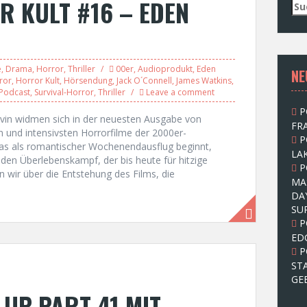
 KULT #16 – EDEN
S
u
c
h
e
e
,
Drama
,
Horror
,
Thriller
00er
,
Audioprodukt
,
Eden
NE
n
ror
,
Horror Kult
,
Hörsendung
,
Jack O´Connell
,
James Watkins
,
n
Podcast
,
Survival-Horror
,
Thriller
Leave a comment
a
P
c
Kevin widmen sich in der neuesten Ausgabe von
FRA
h
und intensivsten Horrorfilme der 2000er-
P
:
as als romantischer Wochenendausflug beginnt,
LAK
den Überlebenskampf, der bis heute für hitzige
P
wir über die Entstehung des Films, die
MA
DA
SU
P
ED
P
ST
GE
UP PART 41 MIT