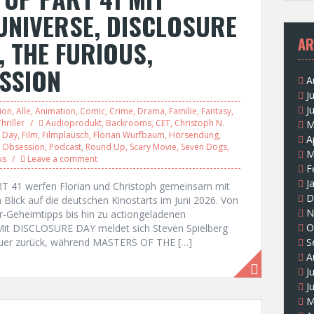
UNIVERSE, DISCLOSURE
AR
 THE FURIOUS,
SSION
A
J
J
ion
,
Alle
,
Animation
,
Comic
,
Crime
,
Drama
,
Familie
,
Fantasy
,
hriller
Audioprodukt
,
Backrooms
,
CET
,
Christoph N.
M
e Day
,
Film
,
Filmplausch
,
Florian Wurfbaum
,
Hörsendung
,
A
,
Obsession
,
Podcast
,
Round Up
,
Scary Movie
,
Seven Dogs
,
M
us
Leave a comment
F
J
 41 werfen Florian und Christoph gemeinsam mit
D
Blick auf die deutschen Kinostarts im Juni 2026. Von
N
-Geheimtipps bis hin zu actiongeladenen
O
 Mit DISCLOSURE DAY meldet sich Steven Spielberg
teuer zurück, während MASTERS OF THE […]
S
A
J
J
M