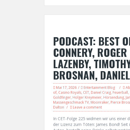
PODCAST: BEST O
CONNERY, ROGER
LAZENBY, TIMOTH
BROSNAN, DANIEL
Mai 17, 2026
Entertainment Blog
Ab
of
,
Casino Royals
,
CET
,
Daniel Craig
,
Feuerball
,
Goldfinger
,
Holger Kreymeier
,
Hörsendung
,
Ja
Massengeschmack TV
,
Moonraker
,
Pierce Bro
Dalton
Leave a comment
In CET-Folge 225 widmen wir uns einer d
der Lizenz zum Töten: James Bond! Seit ü