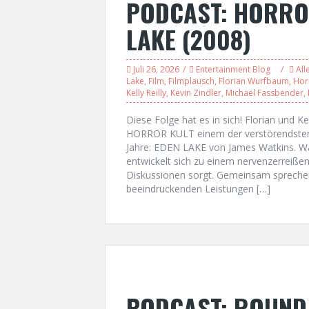
PODCAST: HORROR
LAKE (2008)
Juli 26, 2026
Entertainment Blog
All
Lake
,
Film
,
Filmplausch
,
Florian Wurfbaum
,
Hor
Kelly Reilly
,
Kevin Zindler
,
Michael Fassbender
,
Diese Folge hat es in sich! Florian und 
HORROR KULT einem der verstörendsten 
Jahre: EDEN LAKE von James Watkins. W
entwickelt sich zu einem nervenzerreißen
Diskussionen sorgt. Gemeinsam sprechen 
beeindruckenden Leistungen […]
PODCAST: ROUND 