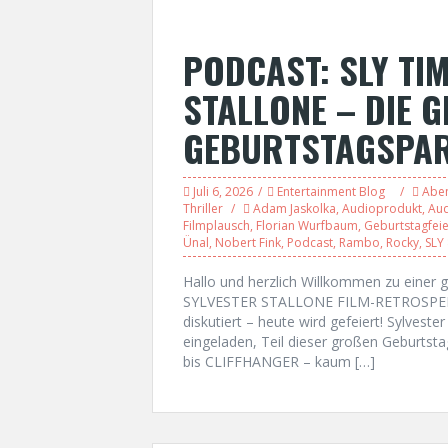
PODCAST: SLY TIM
STALLONE – DIE G
GEBURTSTAGSPA
Juli 6, 2026
Entertainment Blog
Abe
Thriller
Adam Jaskolka
,
Audioprodukt
,
Aud
Filmplausch
,
Florian Wurfbaum
,
Geburtstagfeie
Ünal
,
Nobert Fink
,
Podcast
,
Rambo
,
Rocky
,
SLY
Hallo und herzlich Willkommen zu eine
SYLVESTER STALLONE FILM-RETROSPEKTIVE
diskutiert – heute wird gefeiert! Sylveste
eingeladen, Teil dieser großen Geburts
bis CLIFFHANGER – kaum […]