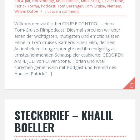
am 4. Juli
,
Hörsendung
,
Khalil Boeller
,
Kino
,
Krieg
,
Oliver Stone
,
Patrick Torma
,
Podcast
,
Tom Berenger
,
Tom Cruise
,
Vietnam
,
Willem Dafoe
Leave a comment
Willkommen zurück bei CRUISE CONTROL – dem
Tom-Cruise-Filmpodcast. Diesmal sprechen wir über
einen der wichtigsten, mutigsten und emotionalsten
Filme in Tom Cruises Karriere. Einen Film, der sein
Actionhelden-Image sprengte und ihn endgültig als
ernstzunehmenden Schauspieler etablierte: GEBOREN
AM 4. JULI von Oliver Stone. Florian und Khalil
sprechen gemeinsam mit Podgast und Freund des
Hauses Patrick […]
STECKBRIEF – KHALIL
BOELLER