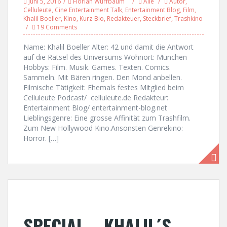
Juni 5, 2016
Florian Wurfbaum
Alle
Autor
,
Celluleute
,
Cine Entertainment Talk
,
Entertainment Blog
,
Film
,
Khalil Boeller
,
Kino
,
Kurz-Bio
,
Redakteuer
,
Steckbrief
,
Trashkino
19 Comments
Name: Khalil Boeller Alter: 42 und damit die Antwort
auf die Rätsel des Universums Wohnort: München
Hobbys: Film. Musik. Games. Texten. Comics.
Sammeln. Mit Bären ringen. Den Mond anbellen.
Filmische Tätigkeit: Ehemals festes Mitglied beim
Celluleute Podcast/ celluleute.de Redakteur:
Entertainment Blog/ entertainment-blog.net
Lieblingsgenre: Eine grosse Affinität zum Trashfilm.
Zum New Hollywood Kino.Ansonsten Genrekino:
Horror. […]
SPECIAL – KHALIL´S