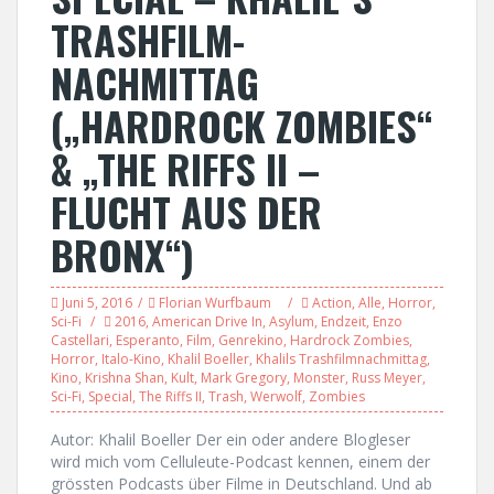
TRASHFILM-
NACHMITTAG
(„HARDROCK ZOMBIES“
& „THE RIFFS II –
FLUCHT AUS DER
BRONX“)
Juni 5, 2016
Florian Wurfbaum
Action
,
Alle
,
Horror
,
Sci-Fi
2016
,
American Drive In
,
Asylum
,
Endzeit
,
Enzo
Castellari
,
Esperanto
,
Film
,
Genrekino
,
Hardrock Zombies
,
Horror
,
Italo-Kino
,
Khalil Boeller
,
Khalils Trashfilmnachmittag
,
Kino
,
Krishna Shan
,
Kult
,
Mark Gregory
,
Monster
,
Russ Meyer
,
Sci-Fi
,
Special
,
The Riffs II
,
Trash
,
Werwolf
,
Zombies
Autor: Khalil Boeller Der ein oder andere Blogleser
wird mich vom Celluleute-Podcast kennen, einem der
grössten Podcasts über Filme in Deutschland. Und ab