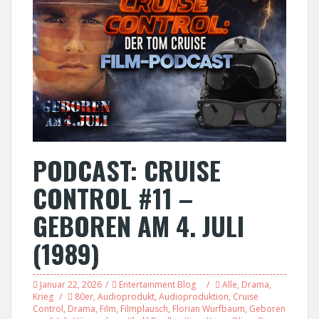
PODCAST: CRUISE
CONTROL #11 –
GEBOREN AM 4. JULI
(1989)
Januar 22, 2026
Entertainment Blog
Alle
,
Drama
,
Krieg
80er
,
Audioprodukt
,
Audioproduktion
,
Cruise
Control
,
Drama
,
Film
,
Filmplausch
,
Florian Wurfbaum
,
Geboren