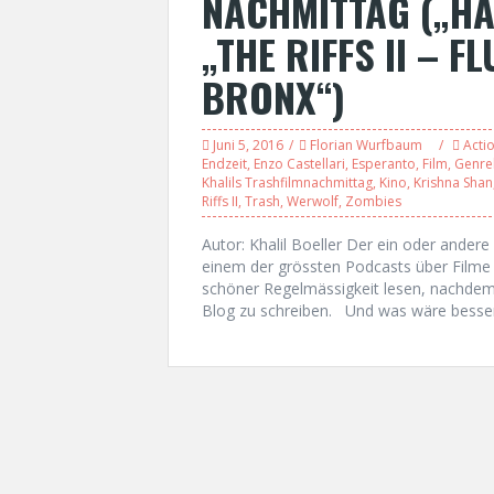
NACHMITTAG („H
„THE RIFFS II – 
BRONX“)
Juni 5, 2016
Florian Wurfbaum
Acti
Endzeit
,
Enzo Castellari
,
Esperanto
,
Film
,
Genre
Khalils Trashfilmnachmittag
,
Kino
,
Krishna Shan
Riffs II
,
Trash
,
Werwolf
,
Zombies
Autor: Khalil Boeller Der ein oder ander
einem der grössten Podcasts über Filme 
schöner Regelmässigkeit lesen, nachdem 
Blog zu schreiben. Und was wäre besser 