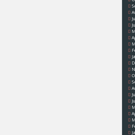
S
A
J
J
M
A
M
F
J
D
N
O
S
A
J
J
M
A
M
F
J