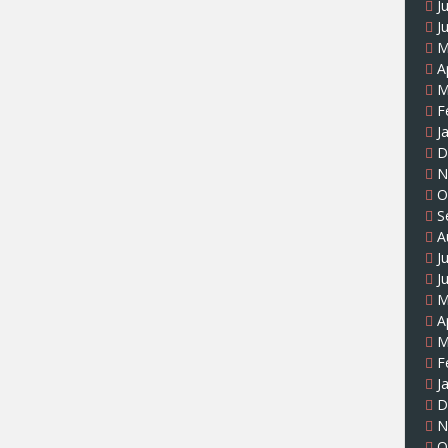
J
J
M
A
M
F
J
D
N
O
S
A
J
J
M
A
M
F
J
D
N
O