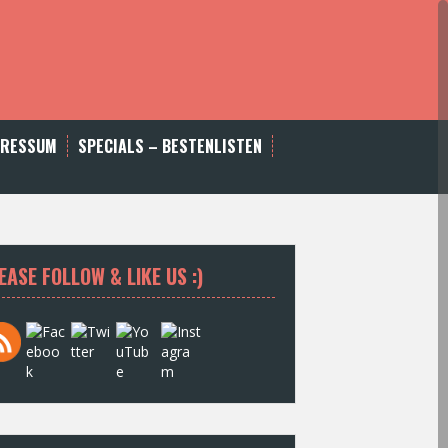
PRESSUM
SPECIALS – BESTENLISTEN
EASE FOLLOW & LIKE US :)