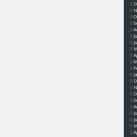
D
N
O
S
A
J
J
M
A
M
F
J
D
N
O
S
A
J
J
M
A