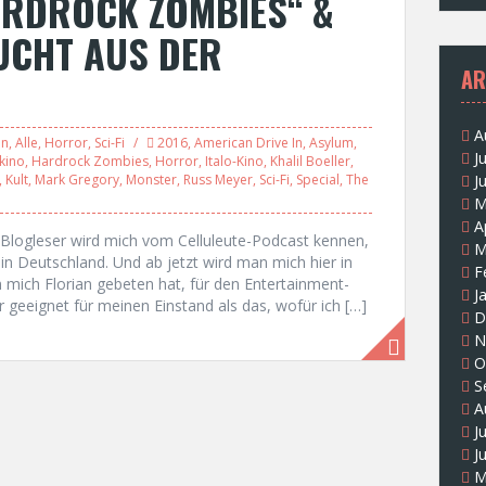
ARDROCK ZOMBIES“ &
FLUCHT AUS DER
AR
A
on
,
Alle
,
Horror
,
Sci-Fi
2016
,
American Drive In
,
Asylum
,
J
kino
,
Hardrock Zombies
,
Horror
,
Italo-Kino
,
Khalil Boeller
,
,
Kult
,
Mark Gregory
,
Monster
,
Russ Meyer
,
Sci-Fi
,
Special
,
The
J
M
A
e Blogleser wird mich vom Celluleute-Podcast kennen,
M
in Deutschland. Und ab jetzt wird man mich hier in
F
mich Florian gebeten hat, für den Entertainment-
J
geeignet für meinen Einstand als das, wofür ich […]
D
N
O
S
A
J
J
M