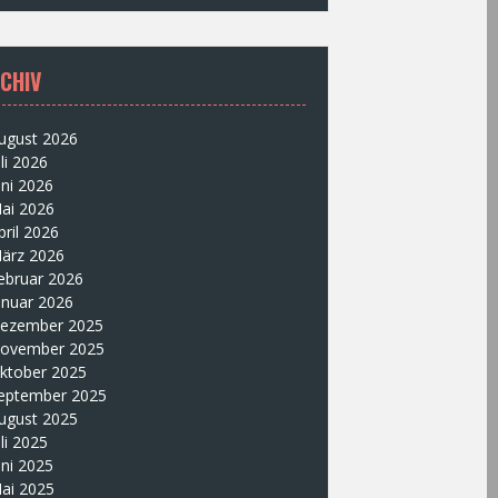
CHIV
ugust 2026
uli 2026
uni 2026
ai 2026
pril 2026
ärz 2026
ebruar 2026
anuar 2026
ezember 2025
ovember 2025
ktober 2025
eptember 2025
ugust 2025
uli 2025
uni 2025
ai 2025