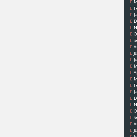
M
F
J
D
N
O
S
A
J
J
M
A
M
F
J
D
N
O
S
A
J
J