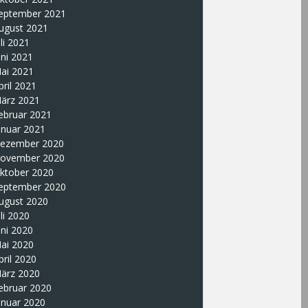
eptember 2021
ugust 2021
uli 2021
uni 2021
ai 2021
pril 2021
ärz 2021
ebruar 2021
anuar 2021
ezember 2020
ovember 2020
ktober 2020
eptember 2020
ugust 2020
uli 2020
uni 2020
ai 2020
pril 2020
ärz 2020
ebruar 2020
anuar 2020