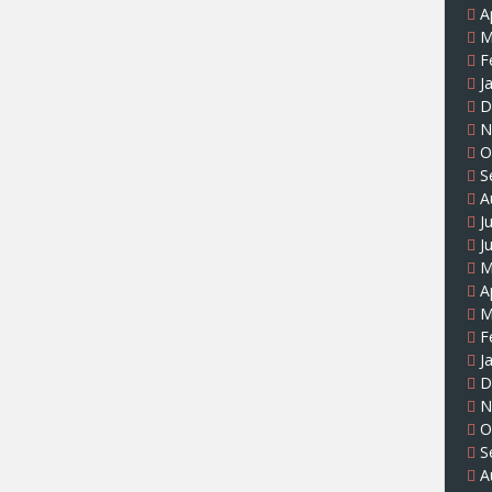
A
M
F
J
D
N
O
S
A
J
J
M
A
M
F
J
D
N
O
S
A