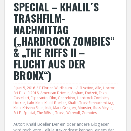
SPECIAL – KHALIL´S
TRASHFILM-
NACHMITTAG
(„HARDROCK ZOMBIES“
& „THE RIFFS II –
FLUCHT AUS DER
BRONX“)
Juni 5, 2016
Florian Wurfbaum
Action
,
Alle
,
Horror
,
Sci-Fi
2016
,
American Drive In
,
Asylum
,
Endzeit
,
Enzo
Castellari
,
Esperanto
,
Film
,
Genrekino
,
Hardrock Zombies
,
Horror
,
Italo-Kino
,
Khalil Boeller
,
Khalils Trashfilmnachmittag
,
Kino
,
Krishna Shan
,
Kult
,
Mark Gregory
,
Monster
,
Russ Meyer
,
Sci-Fi
,
Special
,
The Riffs II
,
Trash
,
Werwolf
,
Zombies
Autor: Khalil Boeller Der ein oder andere Blogleser
wird mich vom Celluleute-Podcast kennen, einem der