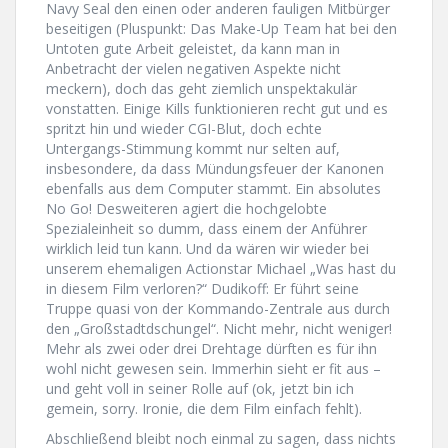
Navy Seal den einen oder anderen fauligen Mitbürger
beseitigen (Pluspunkt: Das Make-Up Team hat bei den
Untoten gute Arbeit geleistet, da kann man in
Anbetracht der vielen negativen Aspekte nicht
meckern), doch das geht ziemlich unspektakulär
vonstatten. Einige Kills funktionieren recht gut und es
spritzt hin und wieder CGI-Blut, doch echte
Untergangs-Stimmung kommt nur selten auf,
insbesondere, da dass Mündungsfeuer der Kanonen
ebenfalls aus dem Computer stammt. Ein absolutes
No Go! Desweiteren agiert die hochgelobte
Spezialeinheit so dumm, dass einem der Anführer
wirklich leid tun kann. Und da wären wir wieder bei
unserem ehemaligen Actionstar Michael „Was hast du
in diesem Film verloren?“ Dudikoff: Er führt seine
Truppe quasi von der Kommando-Zentrale aus durch
den „Großstadtdschungel“. Nicht mehr, nicht weniger!
Mehr als zwei oder drei Drehtage dürften es für ihn
wohl nicht gewesen sein. Immerhin sieht er fit aus –
und geht voll in seiner Rolle auf (ok, jetzt bin ich
gemein, sorry. Ironie, die dem Film einfach fehlt).
Abschließend bleibt noch einmal zu sagen, dass nichts