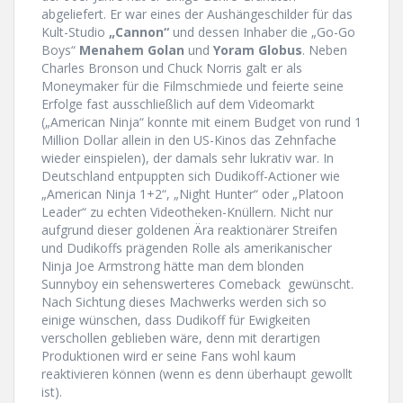
abgeliefert. Er war eines der Aushängeschilder für das
Kult-Studio
„Cannon“
und dessen Inhaber die „Go-Go
Boys“
Menahem Golan
und
Yoram Globus
. Neben
Charles Bronson und Chuck Norris galt er als
Moneymaker für die Filmschmiede und feierte seine
Erfolge fast ausschließlich auf dem Videomarkt
(„American Ninja“ konnte mit einem Budget von rund 1
Million Dollar allein in den US-Kinos das Zehnfache
wieder einspielen), der damals sehr lukrativ war. In
Deutschland entpuppten sich Dudikoff-Actioner wie
„American Ninja 1+2“, „Night Hunter“ oder „Platoon
Leader“ zu echten Videotheken-Knüllern. Nicht nur
aufgrund dieser goldenen Ära reaktionärer Streifen
und Dudikoffs prägenden Rolle als amerikanischer
Ninja Joe Armstrong hätte man dem blonden
Sunnyboy ein sehenswerteres Comeback gewünscht.
Nach Sichtung dieses Machwerks werden sich so
einige wünschen, dass Dudikoff für Ewigkeiten
verschollen geblieben wäre, denn mit derartigen
Produktionen wird er seine Fans wohl kaum
reaktivieren können (wenn es denn überhaupt gewollt
ist).