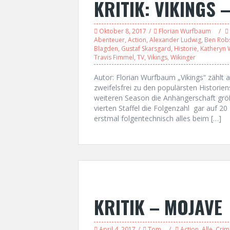
KRITIK: VIKINGS –
Oktober 8, 2017
Florian Wurfbaum
Abenteuer
,
Action
,
Alexander Ludwig
,
Ben Rob
Blagden
,
Gustaf Skarsgard
,
Historie
,
Katheryn 
Travis Fimmel
,
TV
,
Vikings
,
Wikinger
Autor: Florian Wurfbaum „Vikings“ zählt
zweifelsfrei zu den populärsten Historien
weiteren Season die Anhängerschaft größ
vierten Staffel die Folgenzahl gar auf 20
erstmal folgentechnisch alles beim […]
KRITIK – MOJAVE
April 4, 2017
Tom
Action
,
Alle
,
Crim