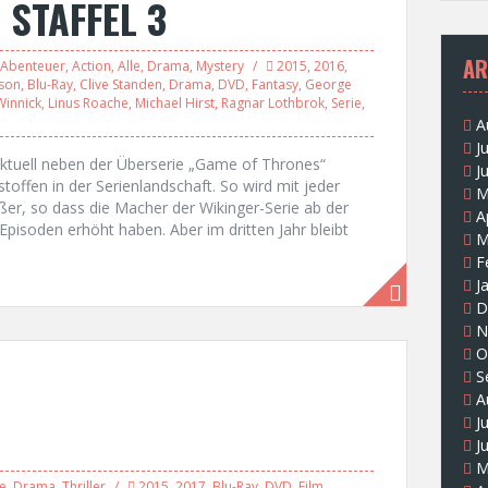
 STAFFEL 3
AR
Abenteuer
,
Action
,
Alle
,
Drama
,
Mystery
2015
,
2016
,
son
,
Blu-Ray
,
Clive Standen
,
Drama
,
DVD
,
Fantasy
,
George
Winnick
,
Linus Roache
,
Michael Hirst
,
Ragnar Lothbrok
,
Serie
,
A
J
 aktuell neben der Überserie „Game of Thrones“
J
stoffen in der Serienlandschaft. So wird mit jeder
M
er, so dass die Macher der Wikinger-Serie ab der
A
 Episoden erhöht haben. Aber im dritten Jahr bleibt
M
F
J
D
N
O
S
A
J
J
M
e
,
Drama
,
Thriller
2015
,
2017
,
Blu-Ray
,
DVD
,
Film
,