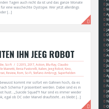
genden Tagen auch nicht da ist und das ganze Monate
J
 für eine waschechte Dystopie. Wer jetzt allerdings
M
oder […]
A
M
F
J
D
N
O
NTEN IHN JEEG ROBOT
S
A
J
die
,
Sci-Fi
2015
,
2017
,
Action
,
Blu-Ray
,
Claudio
J
le Mainetti
,
Ilenia Pastorelli
,
Italien
,
Jeeg Robot
,
Kino
,
M
esei
,
Review
,
Rom
,
Sci-Fi
,
Stefano Ambrogi
,
Superhelden
A
M
nbewusst kommt mir sofort ein Gähnen hoch, da es
F
r nach Schema F präsentiert werden. Dabei sind es in
J
ust hust…„Suicide Squad“!! Nur sind es immer wieder
D
, egal ob DC oder Marvel draufsteht…es bleibt […]
N
O