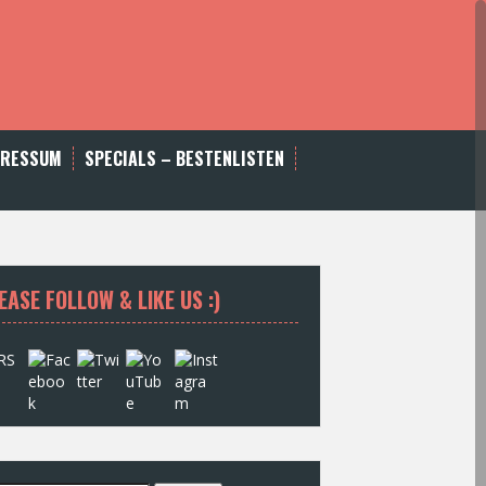
PRESSUM
SPECIALS – BESTENLISTEN
EASE FOLLOW & LIKE US :)