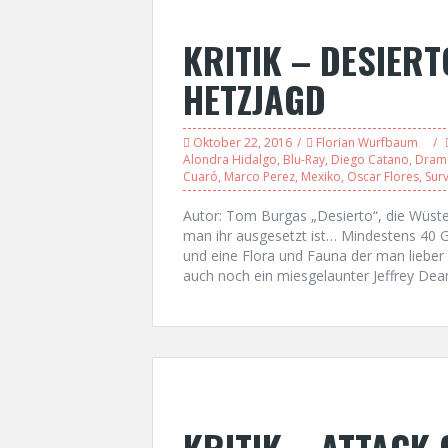
KRITIK – DESIERT
HETZJAGD
Oktober 22, 2016
Florian Wurfbaum
Alondra Hidalgo
,
Blu-Ray
,
Diego Catano
,
Dram
Cuaró
,
Marco Perez
,
Mexiko
,
Oscar Flores
,
Surv
Autor: Tom Burgas „Desierto“, die Wüste 
man ihr ausgesetzt ist… Mindestens 40 G
und eine Flora und Fauna der man lieber
auch noch ein miesgelaunter Jeffrey De
KRITIK – ATTACK 