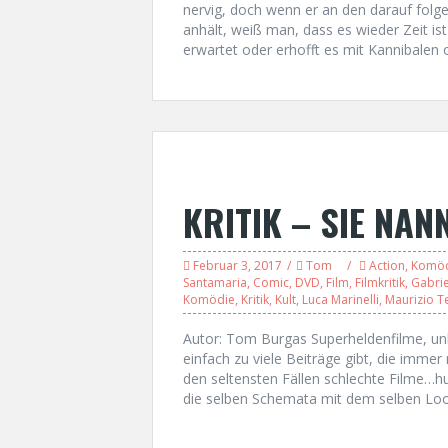
nervig, doch wenn er an den darauf fol
anhält, weiß man, dass es wieder Zeit ist
erwartet oder erhofft es mit Kannibalen 
KRITIK – SIE NAN
Februar 3, 2017
Tom
Action
,
Komö
Santamaria
,
Comic
,
DVD
,
Film
,
Filmkritik
,
Gabrie
Komödie
,
Kritik
,
Kult
,
Luca Marinelli
,
Maurizio T
Autor: Tom Burgas Superheldenfilme, u
einfach zu viele Beiträge gibt, die imme
den seltensten Fällen schlechte Filme…h
die selben Schemata mit dem selben Look