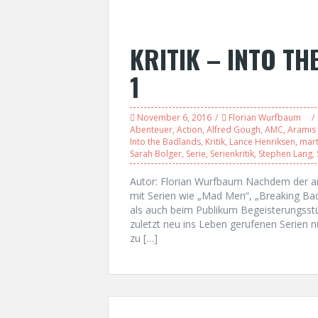
KRITIK – INTO TH
1
November 6, 2016
Florian Wurfbaum
Abenteuer
,
Action
,
Alfred Gough
,
AMC
,
Aramis 
Into the Badlands
,
Kritik
,
Lance Henriksen
,
mart
Sarah Bolger
,
Serie
,
Serienkritik
,
Stephen Lang
,
Autor: Florian Wurfbaum Nachdem der am
mit Serien wie „Mad Men“, „Breaking Bad
als auch beim Publikum Begeisterungsst
zuletzt neu ins Leben gerufenen Serien n
zu […]