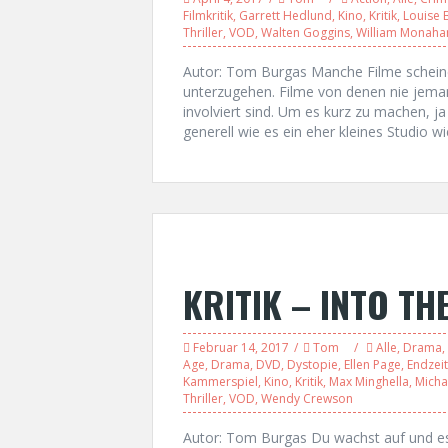
Filmkritik
,
Garrett Hedlund
,
Kino
,
Kritik
,
Louise 
Thriller
,
VOD
,
Walten Goggins
,
William Monaha
Autor: Tom Burgas Manche Filme schein
unterzugehen. Filme von denen nie jema
involviert sind. Um es kurz zu machen, ja 
generell wie es ein eher kleines Studio 
KRITIK – INTO TH
Februar 14, 2017
Tom
Alle
,
Drama
,
Age
,
Drama
,
DVD
,
Dystopie
,
Ellen Page
,
Endzeit
Kammerspiel
,
Kino
,
Kritik
,
Max Minghella
,
Micha
Thriller
,
VOD
,
Wendy Crewson
Autor: Tom Burgas Du wachst auf und es 