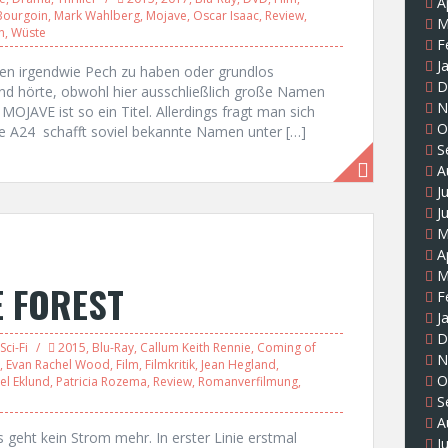
A
Bourgoin
,
Mark Wahlberg
,
Mojave
,
Oscar Isaac
,
Review
,
M
n
,
Wüste
F
J
en irgendwie Pech zu haben oder grundlos
D
nd hörte, obwohl hier ausschließlich große Namen
N
MOJAVE ist so ein Titel. Allerdings fragt man sich
O
wie A24 schafft soviel bekannte Namen unter […]
S
A
J
J
M
A
M
E FOREST
F
J
D
Sci-Fi
2015
,
Blu-Ray
,
Callum Keith Rennie
,
Coming of
N
,
Evan Rachel Wood
,
Film
,
Filmkritik
,
Jean Hegland
,
O
el Eklund
,
Patricia Rozema
,
Review
,
Romanverfilmung
,
S
A
geht kein Strom mehr. In erster Linie erstmal
J