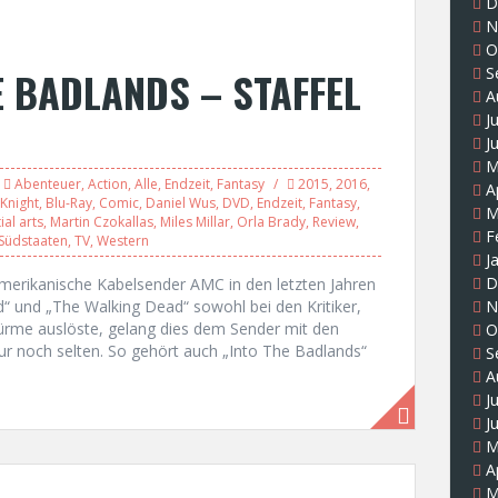
D
N
O
E BADLANDS – STAFFEL
S
A
J
J
M
Abenteuer
,
Action
,
Alle
,
Endzeit
,
Fantasy
2015
,
2016
,
A
Knight
,
Blu-Ray
,
Comic
,
Daniel Wus
,
DVD
,
Endzeit
,
Fantasy
,
M
ial arts
,
Martin Czokallas
,
Miles Millar
,
Orla Brady
,
Review
,
F
Südstaaten
,
TV
,
Western
J
D
erikanische Kabelsender AMC in den letzten Jahren
“ und „The Walking Dead“ sowohl bei den Kritiker,
N
ürme auslöste, gelang dies dem Sender mit den
O
ur noch selten. So gehört auch „Into The Badlands“
S
A
J
J
M
A
M