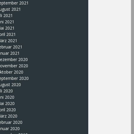
eptember 2021
ugust 2021
uli 2021
uni 2021
ai 2021
pril 2021
ärz 2021
ebruar 2021
anuar 2021
ezember 2020
ovember 2020
ktober 2020
eptember 2020
ugust 2020
uli 2020
uni 2020
ai 2020
pril 2020
ärz 2020
ebruar 2020
anuar 2020