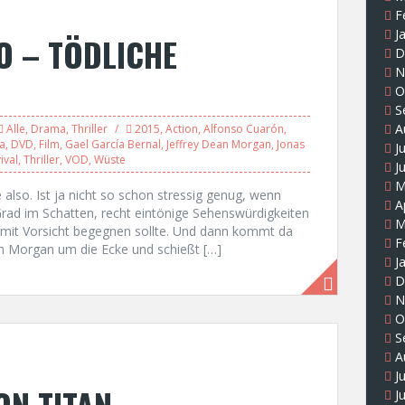
F
J
O – TÖDLICHE
D
N
O
S
A
Alle
,
Drama
,
Thriller
2015
,
Action
,
Alfonso Cuarón
,
a
,
DVD
,
Film
,
Gael García Bernal
,
Jeffrey Dean Morgan
,
Jonas
J
ival
,
Thriller
,
VOD
,
Wüste
J
M
also. Ist ja nicht so schon stressig genug, wenn
A
rad im Schatten, recht eintönige Sehenswürdigkeiten
M
 mit Vorsicht begegnen sollte. Und dann kommt da
F
an Morgan um die Ecke und schießt […]
J
D
N
O
S
A
J
ON TITAN
J