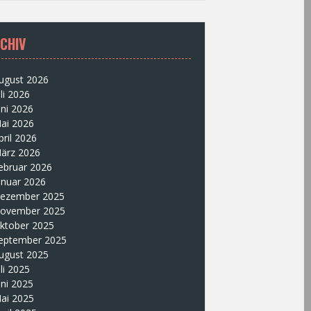
CHIV
ugust 2026
uli 2026
uni 2026
ai 2026
pril 2026
ärz 2026
ebruar 2026
anuar 2026
ezember 2025
ovember 2025
ktober 2025
eptember 2025
ugust 2025
uli 2025
uni 2025
ai 2025