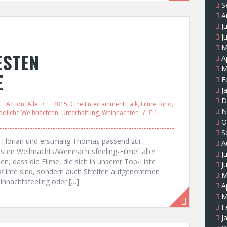
S
A
J
J
M
ESTEN
A
M
E
F
J
D
Action
,
Alle
2015
,
Cine Entertainment Talk
,
Filme
,
Kino
,
N
ödliche Weihnachten
,
Unterhaltung
,
Weihnachten
1
O
S
, Florian und erstmalig Thomas passend zur
A
Besten Weihnachts/Weihnachtsfeeling-Filme“ aller
J
n, dass die Filme, die sich in unserer Top-Liste
J
tsfilme sind, sondern auch Streifen aufgenommen
M
ihnachtsfeeling oder […]
A
M
F
J