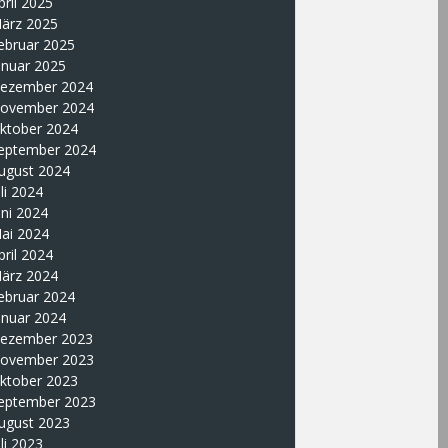
pril 2025
ärz 2025
ebruar 2025
anuar 2025
ezember 2024
ovember 2024
ktober 2024
eptember 2024
ugust 2024
uli 2024
uni 2024
ai 2024
pril 2024
ärz 2024
ebruar 2024
anuar 2024
ezember 2023
ovember 2023
ktober 2023
eptember 2023
ugust 2023
uli 2023