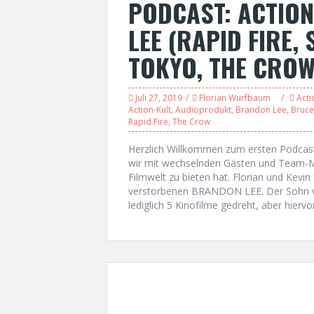
PODCAST: ACTIO
LEE (RAPID FIRE,
TOKYO, THE CRO
Juli 27, 2019
Florian Wurfbaum
Acti
Action-Kult
,
Audioprodukt
,
Brandon Lee
,
Bruce
Rapid Fire
,
The Crow
Herzlich Willkommen zum ersten Podca
wir mit wechselnden Gästen und Team-Mit
Filmwelt zu bieten hat. Florian und Kevi
verstorbenen BRANDON LEE. Der Sohn v
lediglich 5 Kinofilme gedreht, aber hiervo