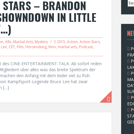
N STARS – BRANDON
S
u
 SHOWNDOWN IN LITTLE
c
h
W…)
e
NE
n
n
on
,
Alle
,
Martial-Arts
,
Mystery
2015
,
Action
,
Action Stars
,
a
 Lee
,
CET
,
Film
,
Hörsendung
,
Kino
,
martial arts
,
Podcast
,
P
c
FRA
h
P
:
st des CINE-ENTERTAINMENT-TALK. Ab sofort reden
LAK
gliedern über alles was das breite Spektrum der
P
n machen den Anfang mit dem leider viel zu früh
MA
on Kampfsport-Legende Bruce Lee hat zwar
DA
n […]
SU
P
ED
P
ST
GE