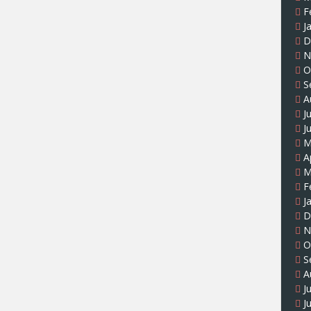
F
J
D
N
O
S
A
J
J
M
A
M
F
J
D
N
O
S
A
J
J