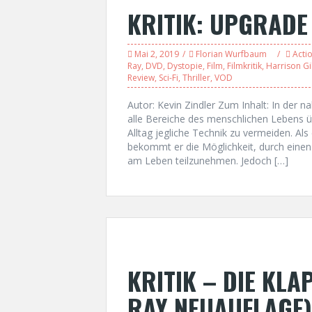
KRITIK: UPGRADE
Mai 2, 2019
Florian Wurfbaum
Acti
Ray
,
DVD
,
Dystopie
,
Film
,
Filmkritik
,
Harrison Gi
Review
,
Sci-Fi
,
Thriller
,
VOD
Autor: Kevin Zindler Zum Inhalt: In der n
alle Bereiche des menschlichen Lebens 
Alltag jegliche Technik zu vermeiden. Als 
bekommt er die Möglichkeit, durch einen
am Leben teilzunehmen. Jedoch […]
KRITIK – DIE KL
RAY NEUAUFLAGE)