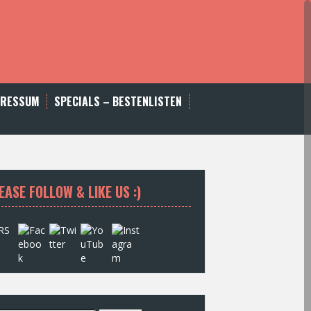
PRESSUM
SPECIALS – BESTENLISTEN
EASE FOLLOW & LIKE US :)