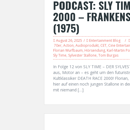
PODCAST: SLY TIM
2000 – FRANKEN
(1975)
August 26, 2025
Entertainment Blog
70er
,
Action
,
Audioprodukt
,
CET
,
Cine Enterta
Florian Wurfbaum
,
Hörsendung
,
Karl-Martin Po
Sly Time
,
Sylvester Stallone
,
Tom Burgas
In Folge 12 von SLY TIME – DER SYLVE
aus, Motor an – es geht um den futurist
Kultklassiker DEATH RACE 2000! Florian,
hier auf einen noch jungen Stallone in de
mit niemand […]