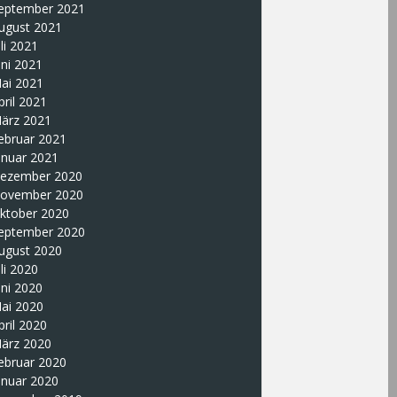
eptember 2021
ugust 2021
uli 2021
uni 2021
ai 2021
pril 2021
ärz 2021
ebruar 2021
anuar 2021
ezember 2020
ovember 2020
ktober 2020
eptember 2020
ugust 2020
uli 2020
uni 2020
ai 2020
pril 2020
ärz 2020
ebruar 2020
anuar 2020