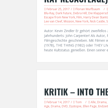
Februar 25, 2017
Florian Wurfbaum
Blu-Ray
,
Dark Future
,
Debra Hill
,
Die Klappersc
Escape from New York
,
Film
,
Harry Dean Stant
Lee van Cleef
,
Mission
,
New York
,
Nick Castle
,
S
Autor: Kevin Zindler Er gehört zweifello
Jahrhunderts: John Carpenter! Als Autor,
Filmgeschichte geschrieben. Mit Film
(1978), THE THING (1982) oder THEY LIVE
heute Kultstatus genießen. Einen seiner 
KRITIK – INTO TH
Februar 14, 2017
Tom
Alle
,
Drama
,
Age
,
Drama
,
DVD
,
Dystopie
,
Ellen Page
,
Endzeit