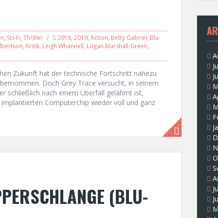
AR
on
,
Sci-Fi
,
Thriller
2018
,
2019
,
Action
,
Betty Gabriel
,
Blu-
lbertson
,
Kritik
,
Leigh Whannell
,
Logan Marshall-Green
,
A
J
ahen Zukunft hat der technische Fortschritt nahezu
J
übernommen. Doch Grey Trace versucht, in seinem
M
er schließlich nach einem Überfall gelähmt ist,
A
 implantierten Computerchip wieder voll und ganz
M
F
J
D
N
O
S
A
APPERSCHLANGE (BLU-
J
J
M