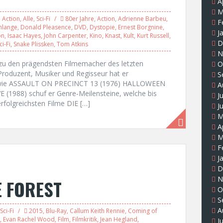
A
M
Action
,
Alle
,
Sci-Fi
80er Jahre
,
Action
,
Adrienne Barbeu
,
F
hlange
,
Donald Pleasence
,
DVD
,
Dystopie
,
Ernest Borgnine
,
J
on
,
Isaac Hayes
,
John Carpenter
,
Kino
,
Knast
,
Kult
,
Kurt Russell
,
D
ci-Fi
,
Snake Plissken
,
Tom Atkins
N
s zu den prägendsten Filmemacher des letzten
O
 Produzent, Musiker und Regisseur hat er
S
en wie ASSAULT ON PRECINCT 13 (1976) HALLOWEEN
A
 (1988) schuf er Genre-Meilensteine, welche bis
J
erfolgreichsten Filme DIE […]
J
M
A
M
F
J
D
N
E FOREST
O
S
A
Sci-Fi
2015
,
Blu-Ray
,
Callum Keith Rennie
,
Coming of
,
Evan Rachel Wood
,
Film
,
Filmkritik
,
Jean Hegland
,
J