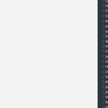
D
N
O
S
A
J
J
M
A
M
F
J
D
N
O
S
A
J
J
M
A
M