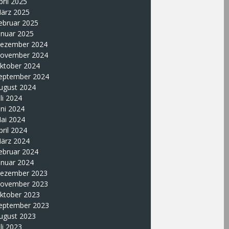
pril 2025
ärz 2025
ebruar 2025
anuar 2025
ezember 2024
ovember 2024
ktober 2024
eptember 2024
ugust 2024
uli 2024
uni 2024
ai 2024
pril 2024
ärz 2024
ebruar 2024
anuar 2024
ezember 2023
ovember 2023
ktober 2023
eptember 2023
ugust 2023
uli 2023