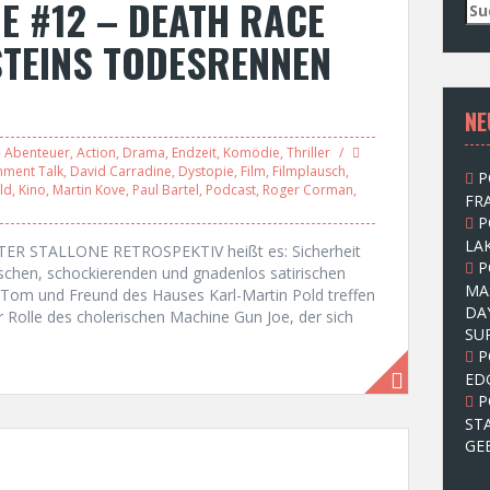
E #12 – DEATH RACE
S
u
STEINS TODESRENNEN
c
h
e
NE
n
n
Abenteuer
,
Action
,
Drama
,
Endzeit
,
Komödie
,
Thriller
a
inment Talk
,
David Carradine
,
Dystopie
,
Film
,
Filmplausch
,
P
c
ld
,
Kino
,
Martin Kove
,
Paul Bartel
,
Podcast
,
Roger Corman
,
FRA
h
P
:
LAK
STER STALLONE RETROSPEKTIV heißt es: Sicherheit
P
ischen, schockierenden und gnadenlos satirischen
MA
 Tom und Freund des Hauses Karl-Martin Pold treffen
DA
r Rolle des cholerischen Machine Gun Joe, der sich
SU
P
ED
P
ST
GE