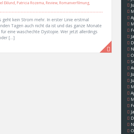
el Eklund
,
Patricia Rozema
,
Review
,
Romanverfilmung
,
J
M
A
geht kein Strom mehr. In erster Linie erstmal
M
genden Tagen auch nicht da ist und das ganze Monate
F
 für eine waschechte Dystopie. Wer jetzt allerdings
J
oder […]
D
N
O
S
A
J
J
M
A
M
F
J
D
N
O