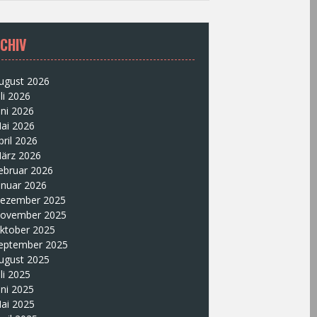
CHIV
ugust 2026
uli 2026
uni 2026
ai 2026
pril 2026
ärz 2026
ebruar 2026
anuar 2026
ezember 2025
ovember 2025
ktober 2025
eptember 2025
ugust 2025
uli 2025
uni 2025
ai 2025