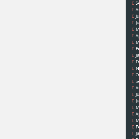
S
A
J
J
M
A
M
F
J
D
N
O
S
A
J
J
M
A
M
F
J