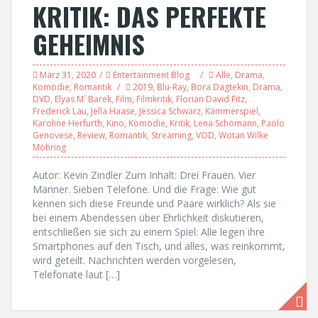
KRITIK: DAS PERFEKTE
GEHEIMNIS
März 31, 2020
Entertainment Blog
Alle
,
Drama
,
Komödie
,
Romantik
2019
,
Blu-Ray
,
Bora Dagtekin
,
Drama
,
DVD
,
Elyas M´ Barek
,
Film
,
Filmkritik
,
Florian David Fitz
,
Frederick Lau
,
Jella Haase
,
Jessica Schwarz
,
Kammerspiel
,
Karoline Herfurth
,
Kino
,
Komödie
,
Kritik
,
Lena Schömann
,
Paolo
Genovese
,
Review
,
Romantik
,
Streaming
,
VOD
,
Wotan Wilke
Möhring
Autor: Kevin Zindler Zum Inhalt: Drei Frauen. Vier
Männer. Sieben Telefone. Und die Frage: Wie gut
kennen sich diese Freunde und Paare wirklich? Als sie
bei einem Abendessen über Ehrlichkeit diskutieren,
entschließen sie sich zu einem Spiel: Alle legen ihre
Smartphones auf den Tisch, und alles, was reinkommt,
wird geteilt. Nachrichten werden vorgelesen,
Telefonate laut […]