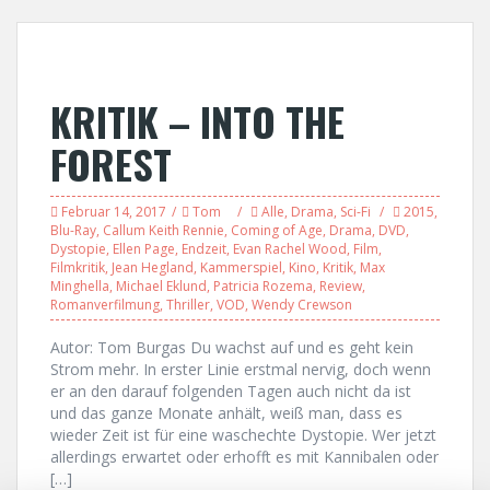
KRITIK – INTO THE
FOREST
Februar 14, 2017
Tom
Alle
,
Drama
,
Sci-Fi
2015
,
Blu-Ray
,
Callum Keith Rennie
,
Coming of Age
,
Drama
,
DVD
,
Dystopie
,
Ellen Page
,
Endzeit
,
Evan Rachel Wood
,
Film
,
Filmkritik
,
Jean Hegland
,
Kammerspiel
,
Kino
,
Kritik
,
Max
Minghella
,
Michael Eklund
,
Patricia Rozema
,
Review
,
Romanverfilmung
,
Thriller
,
VOD
,
Wendy Crewson
Autor: Tom Burgas Du wachst auf und es geht kein
Strom mehr. In erster Linie erstmal nervig, doch wenn
er an den darauf folgenden Tagen auch nicht da ist
und das ganze Monate anhält, weiß man, dass es
wieder Zeit ist für eine waschechte Dystopie. Wer jetzt
allerdings erwartet oder erhofft es mit Kannibalen oder
[…]