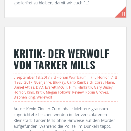
spoilerfrei zu bleiben, damit wir euch […]
KRITIK: DER WERWOLF
VON TARKER MILLS
September 18, 2017
Florian Wurfbaum
Horror
1985
,
2017
,
80er Jahre
,
Blu-Ray
,
Carlo Rambaldi
,
Corey Haim
,
Daniel Attias
,
DVD
,
Everett McGill
,
Film
,
Filmkritik
,
Gary Busey
,
Horror
,
Kino
,
Kritik
,
Megan Follows
,
Review
,
Robin Groves
,
Stephen King
,
Werewolf
Autor: Kevin Zindler Zum Inhalt: Mehrere grausam
zugerichtete Leichen werden in der verschlafenen
Kleinstadt Tarker Mills ohne Hinweise auf den Mörder
aufgefunden. Während die Polizei im Dunkeln tappt,