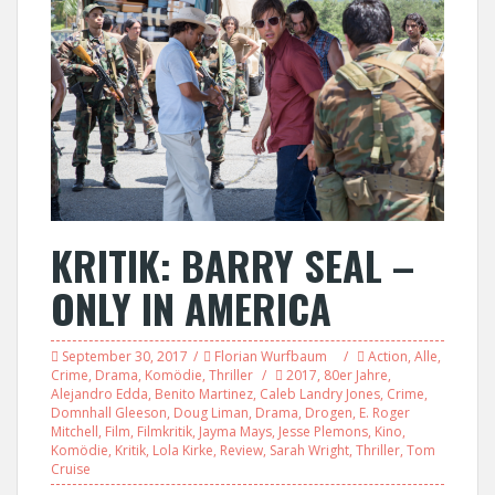
KRITIK: BARRY SEAL –
ONLY IN AMERICA
September 30, 2017
Florian Wurfbaum
Action
,
Alle
,
Crime
,
Drama
,
Komödie
,
Thriller
2017
,
80er Jahre
,
Alejandro Edda
,
Benito Martinez
,
Caleb Landry Jones
,
Crime
,
Domnhall Gleeson
,
Doug Liman
,
Drama
,
Drogen
,
E. Roger
Mitchell
,
Film
,
Filmkritik
,
Jayma Mays
,
Jesse Plemons
,
Kino
,
Komödie
,
Kritik
,
Lola Kirke
,
Review
,
Sarah Wright
,
Thriller
,
Tom
Cruise