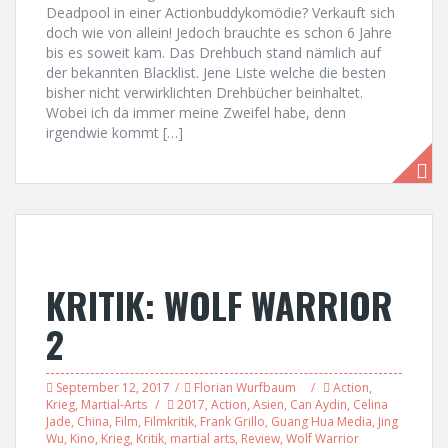
Deadpool in einer Actionbuddykomödie? Verkauft sich
doch wie von allein! Jedoch brauchte es schon 6 Jahre
bis es soweit kam. Das Drehbuch stand nämlich auf
der bekannten Blacklist. Jene Liste welche die besten
bisher nicht verwirklichten Drehbücher beinhaltet.
Wobei ich da immer meine Zweifel habe, denn
irgendwie kommt […]
KRITIK: WOLF WARRIOR
2
September 12, 2017
Florian Wurfbaum
Action
,
Krieg
,
Martial-Arts
2017
,
Action
,
Asien
,
Can Aydin
,
Celina
Jade
,
China
,
Film
,
Filmkritik
,
Frank Grillo
,
Guang Hua Media
,
Jing
Wu
,
Kino
,
Krieg
,
Kritik
,
martial arts
,
Review
,
Wolf Warrior