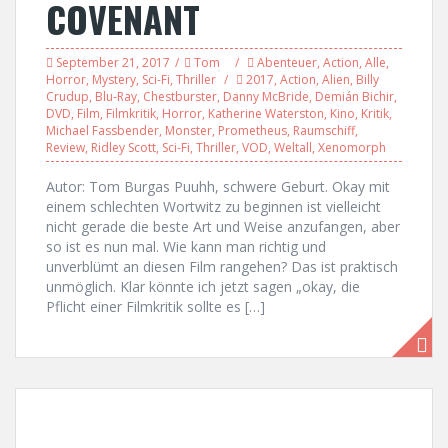
COVENANT
September 21, 2017
Tom
Abenteuer
,
Action
,
Alle
,
Horror
,
Mystery
,
Sci-Fi
,
Thriller
2017
,
Action
,
Alien
,
Billy
Crudup
,
Blu-Ray
,
Chestburster
,
Danny McBride
,
Demián Bichir
,
DVD
,
Film
,
Filmkritik
,
Horror
,
Katherine Waterston
,
Kino
,
Kritik
,
Michael Fassbender
,
Monster
,
Prometheus
,
Raumschiff
,
Review
,
Ridley Scott
,
Sci-Fi
,
Thriller
,
VOD
,
Weltall
,
Xenomorph
Autor: Tom Burgas Puuhh, schwere Geburt. Okay mit
einem schlechten Wortwitz zu beginnen ist vielleicht
nicht gerade die beste Art und Weise anzufangen, aber
so ist es nun mal. Wie kann man richtig und
unverblümt an diesen Film rangehen? Das ist praktisch
unmöglich. Klar könnte ich jetzt sagen „okay, die
Pflicht einer Filmkritik sollte es […]