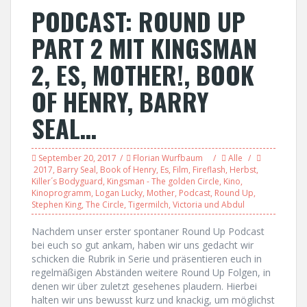
PODCAST: ROUND UP
PART 2 MIT KINGSMAN
2, ES, MOTHER!, BOOK
OF HENRY, BARRY
SEAL…
September 20, 2017
Florian Wurfbaum
Alle
2017
,
Barry Seal
,
Book of Henry
,
Es
,
Film
,
Fireflash
,
Herbst
,
Killer´s Bodyguard
,
Kingsman - The golden Circle
,
Kino
,
Kinoprogramm
,
Logan Lucky
,
Mother
,
Podcast
,
Round Up
,
Stephen King
,
The Circle
,
Tigermilch
,
Victoria und Abdul
Nachdem unser erster spontaner Round Up Podcast
bei euch so gut ankam, haben wir uns gedacht wir
schicken die Rubrik in Serie und präsentieren euch in
regelmäßigen Abständen weitere Round Up Folgen, in
denen wir über zuletzt gesehenes plaudern. Hierbei
halten wir uns bewusst kurz und knackig, um möglichst