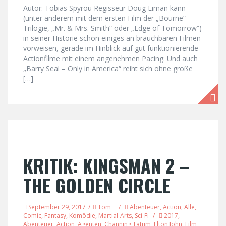
Autor: Tobias Spyrou Regisseur Doug Liman kann
(unter anderem mit dem ersten Film der „Bourne“-
Trilogie, „Mr. & Mrs. Smith“ oder „Edge of Tomorrow“)
in seiner Historie schon einiges an brauchbaren Filmen
vorweisen, gerade im Hinblick auf gut funktionierende
Actionfilme mit einem angenehmen Pacing. Und auch
„Barry Seal – Only in America“ reiht sich ohne große
[…]
KRITIK: KINGSMAN 2 –
THE GOLDEN CIRCLE
September 29, 2017
Tom
Abenteuer
,
Action
,
Alle
,
Comic
,
Fantasy
,
Komödie
,
Martial-Arts
,
Sci-Fi
2017
,
Abenteuer
,
Action
,
Agenten
,
Channing Tatum
,
Elton John
,
Film
,