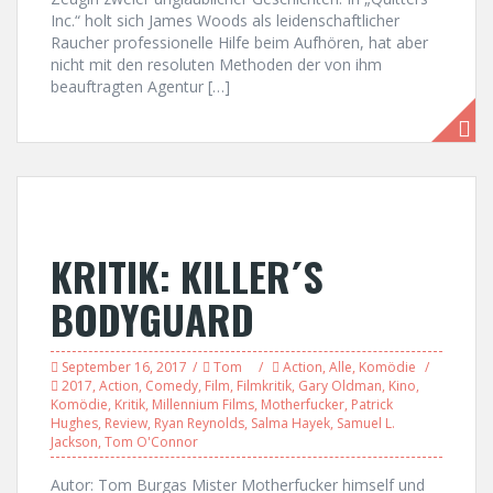
Inc.“ holt sich James Woods als leidenschaftlicher
Raucher professionelle Hilfe beim Aufhören, hat aber
nicht mit den resoluten Methoden der von ihm
beauftragten Agentur […]
KRITIK: KILLER´S
BODYGUARD
September 16, 2017
Tom
Action
,
Alle
,
Komödie
2017
,
Action
,
Comedy
,
Film
,
Filmkritik
,
Gary Oldman
,
Kino
,
Komödie
,
Kritik
,
Millennium Films
,
Motherfucker
,
Patrick
Hughes
,
Review
,
Ryan Reynolds
,
Salma Hayek
,
Samuel L.
Jackson
,
Tom O'Connor
Autor: Tom Burgas Mister Motherfucker himself und