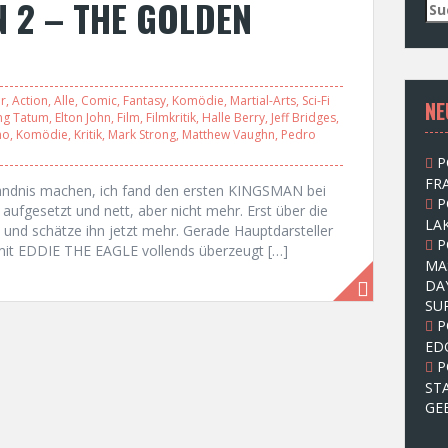
N 2 – THE GOLDEN
S
u
c
h
e
r
,
Action
,
Alle
,
Comic
,
Fantasy
,
Komödie
,
Martial-Arts
,
Sci-Fi
NE
n
ng Tatum
,
Elton John
,
Film
,
Filmkritik
,
Halle Berry
,
Jeff Bridges
,
n
no
,
Komödie
,
Kritik
,
Mark Strong
,
Matthew Vaughn
,
Pedro
a
P
c
FRA
h
ändnis machen, ich fand den ersten KINGSMAN bei
P
:
 aufgesetzt und nett, aber nicht mehr. Erst über die
LAK
und schätze ihn jetzt mehr. Gerade Hauptdarsteller
P
mit EDDIE THE EAGLE vollends überzeugt […]
MA
DA
SU
P
ED
P
ST
GE