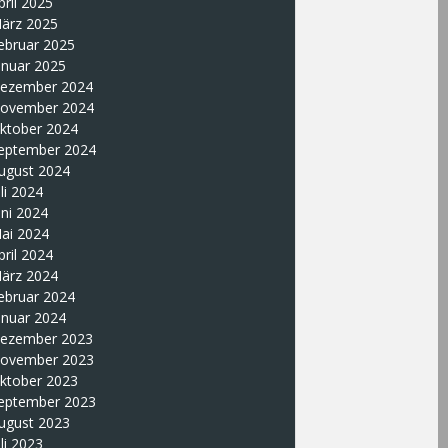
pril 2025
ärz 2025
ebruar 2025
anuar 2025
ezember 2024
ovember 2024
ktober 2024
eptember 2024
ugust 2024
uli 2024
uni 2024
ai 2024
pril 2024
ärz 2024
ebruar 2024
anuar 2024
ezember 2023
ovember 2023
ktober 2023
eptember 2023
ugust 2023
uli 2023