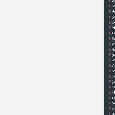
A
M
F
J
D
N
O
S
A
J
J
M
A
M
F
J
D
N
O
S
A
J