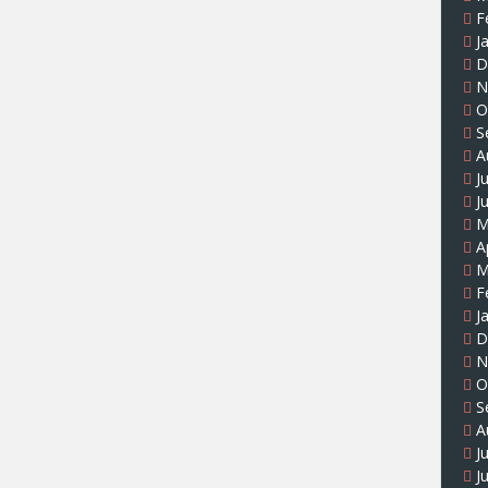
F
J
D
N
O
S
A
J
J
M
A
M
F
J
D
N
O
S
A
J
J