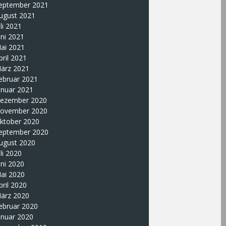
eptember 2021
ugust 2021
uli 2021
uni 2021
ai 2021
pril 2021
ärz 2021
ebruar 2021
anuar 2021
ezember 2020
ovember 2020
ktober 2020
eptember 2020
ugust 2020
uli 2020
uni 2020
ai 2020
pril 2020
ärz 2020
ebruar 2020
anuar 2020