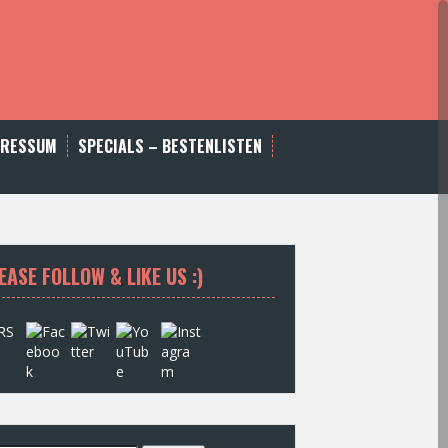
PRESSUM
SPECIALS – BESTENLISTEN
EASE FOLLOW & LIKE US :)