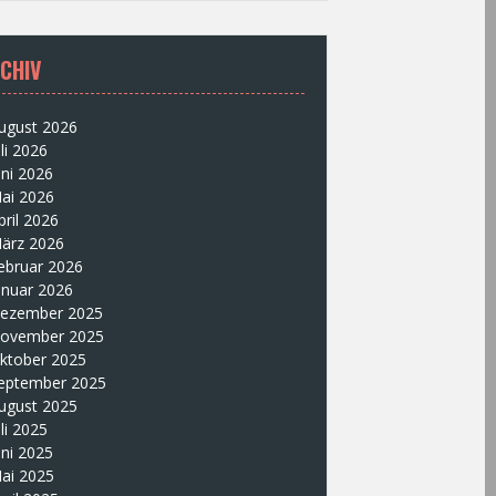
CHIV
ugust 2026
uli 2026
uni 2026
ai 2026
pril 2026
ärz 2026
ebruar 2026
anuar 2026
ezember 2025
ovember 2025
ktober 2025
eptember 2025
ugust 2025
uli 2025
uni 2025
ai 2025