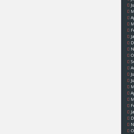
J
M
A
M
F
J
D
N
O
S
A
J
J
M
A
M
F
J
D
N
O