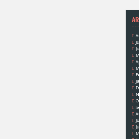
AR
A
J
J
M
A
M
F
J
D
N
O
S
A
J
J
M