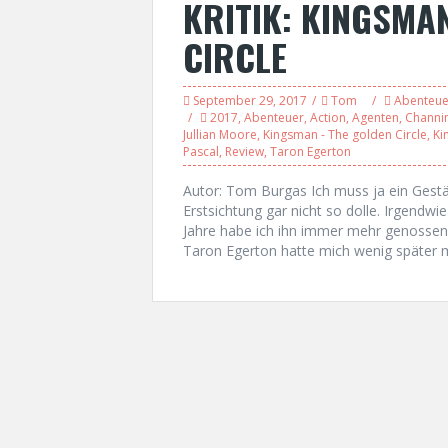
KRITIK: KINGSMA
CIRCLE
September 29, 2017
Tom
Abenteue
2017
,
Abenteuer
,
Action
,
Agenten
,
Channi
Jullian Moore
,
Kingsman - The golden Circle
,
Ki
Pascal
,
Review
,
Taron Egerton
Autor: Tom Burgas Ich muss ja ein Gest
Erstsichtung gar nicht so dolle. Irgendwie
Jahre habe ich ihn immer mehr genossen 
Taron Egerton hatte mich wenig später 