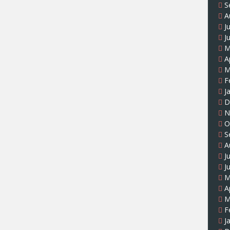
S
A
J
J
M
A
M
F
J
D
N
O
S
A
J
J
M
A
M
F
J