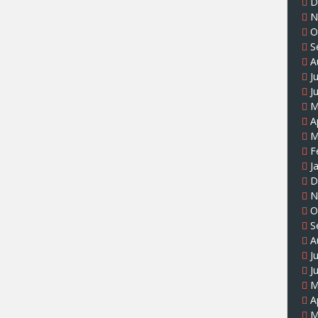
D
N
O
S
A
J
J
M
A
M
F
J
D
N
O
S
A
J
J
M
A
M