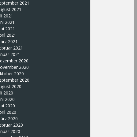
eptember 2021
ugust 2021
uli 2021
uni 2021
ai 2021
pril 2021
ärz 2021
ebruar 2021
anuar 2021
ezember 2020
ovember 2020
ktober 2020
eptember 2020
ugust 2020
uli 2020
uni 2020
ai 2020
pril 2020
ärz 2020
ebruar 2020
anuar 2020