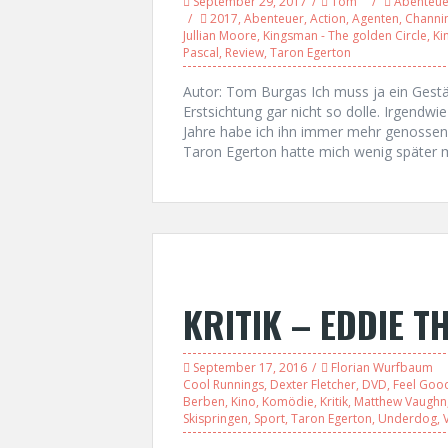
September 29, 2017
Tom
Abenteue
2017
,
Abenteuer
,
Action
,
Agenten
,
Channi
Jullian Moore
,
Kingsman - The golden Circle
,
Ki
Pascal
,
Review
,
Taron Egerton
Autor: Tom Burgas Ich muss ja ein Gest
Erstsichtung gar nicht so dolle. Irgendwie
Jahre habe ich ihn immer mehr genossen 
Taron Egerton hatte mich wenig später 
KRITIK – EDDIE T
September 17, 2016
Florian Wurfbaum
Cool Runnings
,
Dexter Fletcher
,
DVD
,
Feel Goo
Berben
,
Kino
,
Komödie
,
Kritik
,
Matthew Vaughn
Skispringen
,
Sport
,
Taron Egerton
,
Underdog
,