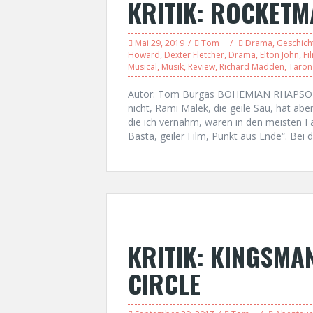
KRITIK: ROCKETM
Mai 29, 2019
Tom
Drama
,
Geschich
Howard
,
Dexter Fletcher
,
Drama
,
Elton John
,
Fi
Musical
,
Musik
,
Review
,
Richard Madden
,
Taron
Autor: Tom Burgas BOHEMIAN RHAPSODY
nicht, Rami Malek, die geile Sau, hat abe
die ich vernahm, waren in den meisten Fäl
Basta, geiler Film, Punkt aus Ende“. Bei 
KRITIK: KINGSMA
CIRCLE