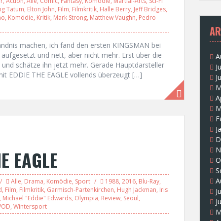
r
,
Action
,
Alle
,
Comic
,
Fantasy
,
Komödie
,
Martial-Arts
,
Sci-Fi
ng Tatum
,
Elton John
,
Film
,
Filmkritik
,
Halle Berry
,
Jeff Bridges
,
no
,
Komödie
,
Kritik
,
Mark Strong
,
Matthew Vaughn
,
Pedro
AR
ändnis machen, ich fand den ersten KINGSMAN bei
 aufgesetzt und nett, aber nicht mehr. Erst über die
A
und schätze ihn jetzt mehr. Gerade Hauptdarsteller
J
mit EDDIE THE EAGLE vollends überzeugt […]
J
M
A
M
F
J
D
N
HE EAGLE
O
S
A
Alle
,
Drama
,
Komödie
,
Sport
1988
,
2016
,
Blu-Ray
,
d
,
Film
,
Filmkritik
,
Garmisch-Partenkirchen
,
Hugh Jackman
,
Iris
J
,
Michael "Eddie" Edwards
,
Olympia
,
Review
,
Seoul
,
J
VOD
,
Wintersport
M