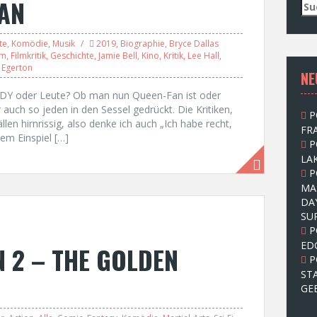
AN
S
u
c
te
,
Komödie
,
Musik
2019
,
Biographie
,
Bryce Dallas
h
lm
,
Filmkritik
,
Geschichte
,
Jamie Bell
,
Kino
,
Kritik
,
Lee Hall
,
e
 Egerton
NE
n
n
 oder Leute? Ob man nun Queen-Fan ist oder
a
r auch so jeden in den Sessel gedrückt. Die Kritiken,
P
c
len hirnrissig, also denke ich auch „Ich habe recht,
FRA
h
dem Einspiel […]
P
:
LAK
P
MA
DA
SU
P
ED
N 2 – THE GOLDEN
P
ST
GE