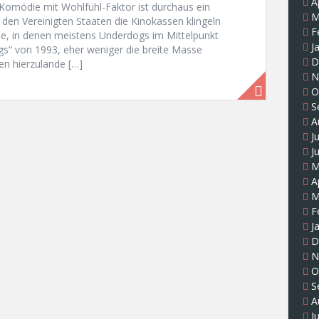
A
Komödie mit Wohlfühl-Faktor ist durchaus ein
M
 den Vereinigten Staaten die Kinokassen klingeln
F
lme, in denen meistens Underdogs im Mittelpunkt
J
s“ von 1993, eher weniger die breite Masse
D
en hierzulande […]
N
O
S
A
J
J
M
A
M
F
J
D
N
O
S
A
J