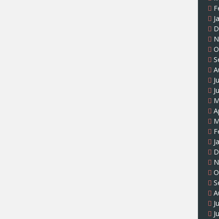
F
J
D
N
O
S
A
J
J
M
A
M
F
J
D
N
O
S
A
J
J