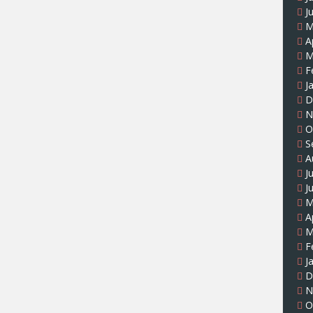
J
M
A
M
F
J
D
N
O
S
A
J
J
M
A
M
F
J
D
N
O