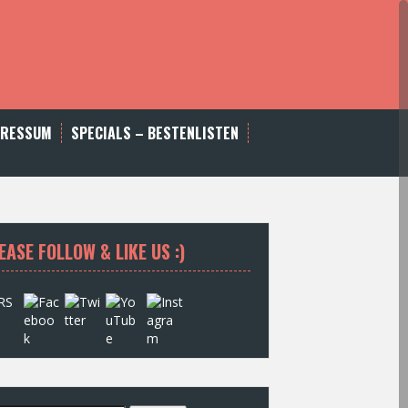
PRESSUM
SPECIALS – BESTENLISTEN
EASE FOLLOW & LIKE US :)