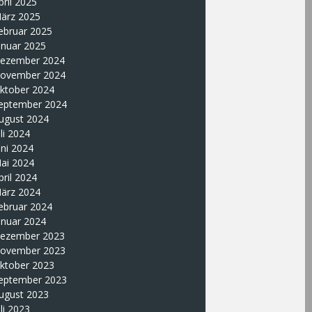
pril 2025
ärz 2025
ebruar 2025
anuar 2025
ezember 2024
ovember 2024
ktober 2024
eptember 2024
ugust 2024
uli 2024
uni 2024
ai 2024
pril 2024
ärz 2024
ebruar 2024
anuar 2024
ezember 2023
ovember 2023
ktober 2023
eptember 2023
ugust 2023
uli 2023