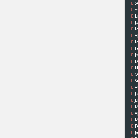
S
A
J
J
M
A
M
F
J
D
N
O
S
A
J
J
M
A
M
F
J