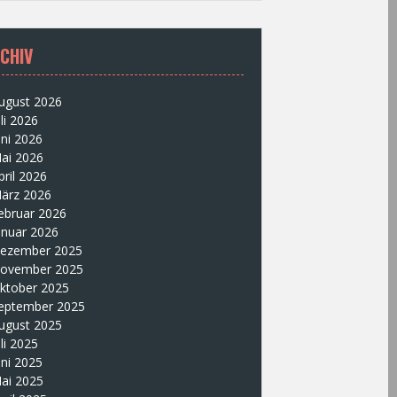
CHIV
ugust 2026
uli 2026
uni 2026
ai 2026
pril 2026
ärz 2026
ebruar 2026
anuar 2026
ezember 2025
ovember 2025
ktober 2025
eptember 2025
ugust 2025
uli 2025
uni 2025
ai 2025